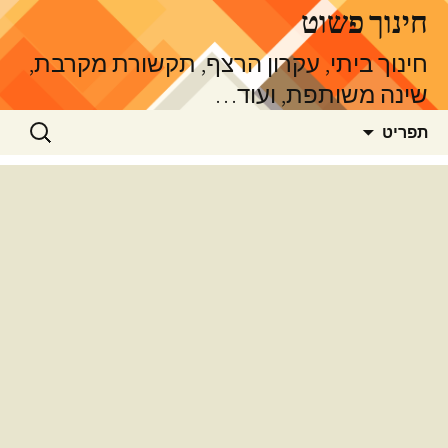
דלג
חינוך פשוט
תוכן
חינוך ביתי, עקרון הרצף, תקשורת מקרבת,
שינה משותפת, ועוד…
חיפוש:
תפריט