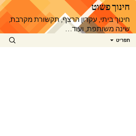
דלג
חינוך פשוט
תוכן
חינוך ביתי, עקרון הרצף, תקשורת מקרבת,
שינה משותפת, ועוד…
חיפוש:
תפריט