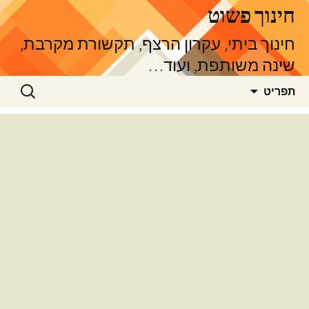
דלג
חינוך פשוט
תוכן
חינוך ביתי, עקרון הרצף, תקשורת מקרבת,
שינה משותפת, ועוד…
חיפוש:
תפריט