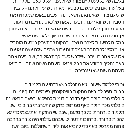
בליבה של כל כעס קיים צורך שלא נענה. על כן כעס יכול להיות
בעל ערך אם נשתמש בו כבשעון מעורר, שיעיר אותנו – להבין
שיש לנו צורך שאינו נענה ושאנחנו חושבים באופן שמפחית את
הסבירות שהוא ייענה. הבעה מלאה של כעס מחייבת מודעות
מלאה לצורך שלנו. בנוסף, נדרשת אנרגיה כדי לתת מענה לצורך.
אך הכעס מגייס את האנרגיה שלנו לכיוון של ענישת אנשים
במקום להיענות לצרכים שלנו. במקום להתעסק ב"כעס מוסרי"
אני ממליץ להתחבר באמפתיות עם הצרכים שלנו עצמנו או עם
אלו של אחרים. ייתכן שיידרש לשם כך תרגול רב, שבו פעם אחר
פעם נחליף במודע את הביטוי "אני כועסת משום שהם…" ב"אני
כועסת משום ש
אני צריכה
…"
זכיתי ללמוד שיעור יוצא מהכלל כשעבדתי עם תלמידים
בבית-ספר להוראה מתקנת בוויסקונסין. פעמיים בתוך יומיים
קיבלתי מכה חזקה באף בדרכים דומות להפליא. בפעם הראשונה
קיבלתי מכה חזקה באף ממרפק בזמן שהתערבתי בריב בין שני
תלמידים. רתחתי כל כך מזעם, שבקושי החזקתי את עצמי כדי לא
להכות בחזרה. ברחובות דטרויט שבהם גדלתי היה צורך בהרבה
פחות ממרפק באף כדי להביא אותי לידי השתוללות. ביום השני: