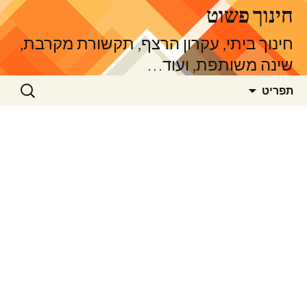
דלג
חינוך פשוט
תוכן
חינוך ביתי, עקרון הרצף, תקשורת מקרבת,
שינה משותפת, ועוד…
חיפוש:
תפריט