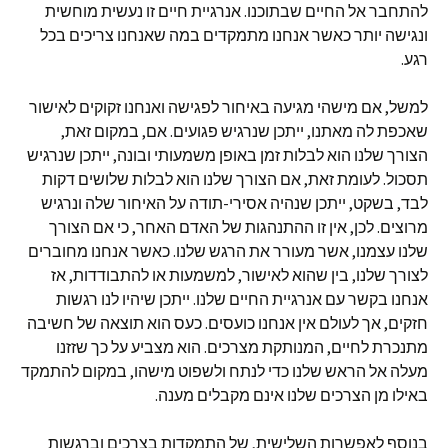
להתחבר אל החיים שבתוכנו. אנרגיית חיים זו נעשית מוחשית
ונגישה יותר כאשר אנחנו מתמקדים במה שאנחנו צריכים בכל
רגע.
למשל, אם מישהי מגיעה באיחור לפגישה ואנחנו זקוקים לאישור
שאכפת לה מאתנו, ייתכן שנרגיש פגועים. אם, במקום זאת,
הצורך שלנו הוא לבלות זמן באופן משמעותי ובונה, ייתכן שנרגיש
תסכול. לעומת זאת, אם הצורך שלנו הוא לבלות שלושים דקות
לבד, בשקט, ייתכן שנהיה אסירי-תודה על האיחור שלה ונרגיש
מרוצים. לכן, אין זו ההתנהגות של האדם האחר, כי אם הצורך
שלנו עצמנו, אשר מעורר את הרגש שלנו. כאשר אנחנו מחוברים
לצורך שלנו, בין שהוא לאישור, למשמעות או להתבודדות, אז
אנחנו בקשר עם אנרגיית החיים שלנו. ייתכן שיהיו לנו רגשות
חזקים, אך לעולם אין אנחנו כועסים. כעס הוא תוצאה של חשיבה
מתנכרת לחיים, המנותקת מצרכים. הוא מצביע על כך שזזנו
מעלה אל הראש שלנו כדי לנתח ולשפוט מישהו, במקום להתמקד
באילו מן הצרכים שלנו אינם מקבלים מענה.
בנוסף לאפשרות השלישית, של התמקדות בצרכים וברגשות