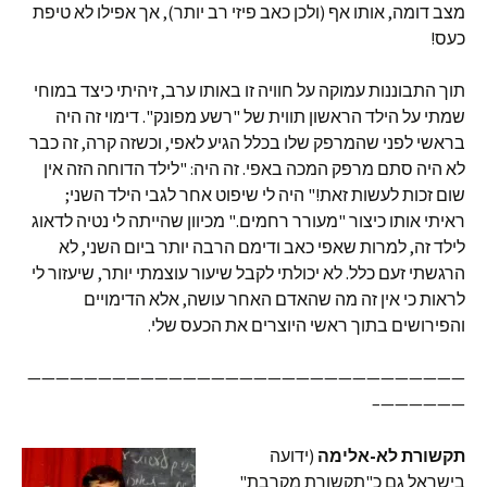
מצב דומה, אותו אף (ולכן כאב פיזי רב יותר), אך אפילו לא טיפת
כעס!
תוך התבוננות עמוקה על חוויה זו באותו ערב, זיהיתי כיצד במוחי
שמתי על הילד הראשון תווית של "רשע מפונק". דימוי זה היה
בראשי לפני שהמרפק שלו בכלל הגיע לאפי, וכשזה קרה, זה כבר
לא היה סתם מרפק המכה באפי. זה היה: "לילד הדוחה הזה אין
שום זכות לעשות זאת!" היה לי שיפוט אחר לגבי הילד השני;
ראיתי אותו כיצור "מעורר רחמים." מכיוון שהייתה לי נטיה לדאוג
לילד זה, למרות שאפי כאב ודימם הרבה יותר ביום השני, לא
הרגשתי זעם כלל. לא יכולתי לקבל שיעור עוצמתי יותר, שיעזור לי
לראות כי אין זה מה שהאדם האחר עושה, אלא הדימויים
והפירושים בתוך ראשי היוצרים את הכעס שלי.
———————————————————————————————
——————–
תקשורת לא-אלימה
(ידועה
בישראל גם כ"תקשורת מקרבת"