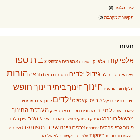
עידן מלמד
(8)
תקשורת מקרבת
(9)
תגיות
בית ספר
אלפי קוהן
אלפי קון
אמפתיה
אנסקולינג
אמהות
הורות
גידול ילדים
הוראה
ג'ון הולט
דרסיה נרבאז
ג'אן האנט
חינוך
חינוך חופשי
חינוך ביתי
הנקה
וונדי פריסניץ
ילדים
טרייסי קאסלס
חינוך חופשי רדיקלי
לחנך את המומחים
מערכת החינוך
למידה
מבחנים תקניים
ליאו בבאוטה
מים ביאליק
עונשים
מרשאל רוזנברג
משחק
משחקי מחשב
סאדברי ואלי
עידן מלמד
שינה משותפת
שינה
פיטר גריי
פרסים
צרכים
שליטה
ציטוטים
תינוקות
תקשורת לא אלימה
תחרותיות
תוצאות
תלמידים