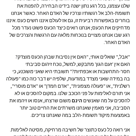
שלנו עצמנו, בכל רגע נתון ישנה בידינו הבחירה, להפנות את
תשומת-הלב אל רגשותיו וצרכיו של האדם האחר. כאשר אנחנו
בוחרים באפשרות רביעית זו, גם אז לעולם איננו חשים כעס. איננו
מדחיקים את הכעס; אנחנו רואים כיצד הכעס פשוט נעדר מכל
רגע שבו אנחנו מצויים בנוכחות מלאה עם הרגשות והצרכים של
האדם האחר.
"אבל," שואלים אותי, "האם אין נסיבות שבהן הכעס מוצדק?
האם אין 'זעם הגון' מתבקש, למשל, נוכח זיהום סביבתי
חסר-התחשבות או אכפתיות?" תשובתי היא שאני
משוכנע
, כי
בה במידה שאני מצדד במודעות, שלפיה
יש
דבר כזה כמו "פעולה
רשלנית", או "פעולה מצפונית", "אדם חמדן" או "אדם מוסרי",
אני תורם לאלימות על פני הכוכב שלנו. במקום להסכים או לא
להסכים על מה שאנשים
הינם
משום שרצחו, אנסו או זיהמו את
הסביבה, אני מאמין שאנחנו משרתים את החיים טוב יותר
באמצעות מיקוד תשומת-הלב במה שאנחנו צריכים.
אני רואה כל כעס כתוצר של חשיבה מרחיקה, מסיטה לאלימות.