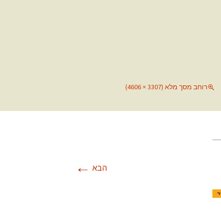
רוחב מסך מלא (3307 × 4606)
←
הבא