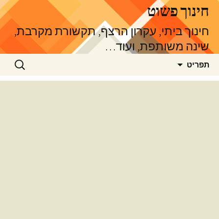
דלג
חינוך פשוט
תוכן
חינוך ביתי, עקרון הרצף, תקשורת מקרבת,
שינה משותפת, ועוד…
חיפוש:
תפריט