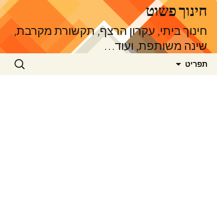
דלג
חינוך פשוט
תוכן
חינוך ביתי, עקרון הרצף, תקשורת מקרבת,
שינה משותפת, ועוד…
חיפוש:
תפריט