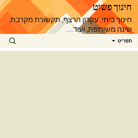
דלג
חינוך פשוט
תוכן
חינוך ביתי, עקרון הרצף, תקשורת מקרבת,
שינה משותפת, ועוד…
חיפוש:
תפריט