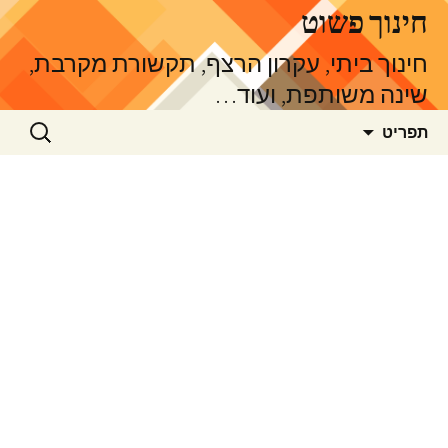
דלג
חינוך פשוט
תוכן
חינוך ביתי, עקרון הרצף, תקשורת מקרבת,
שינה משותפת, ועוד…
חיפוש:
תפריט