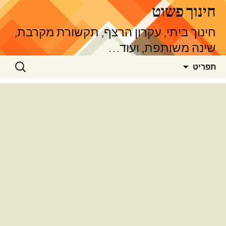
דלג
חינוך פשוט
תוכן
חינוך ביתי, עקרון הרצף, תקשורת מקרבת,
שינה משותפת, ועוד…
חיפוש:
תפריט