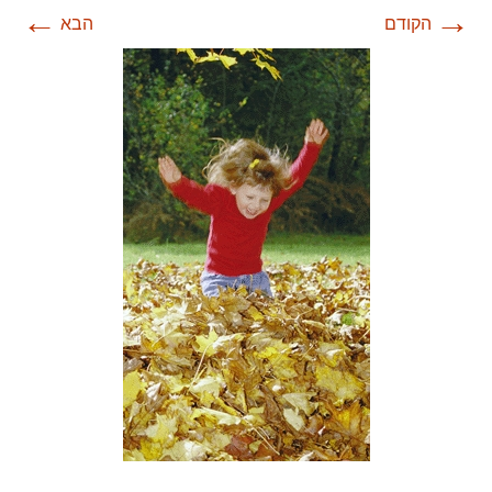
←
→
הקודם
הבא