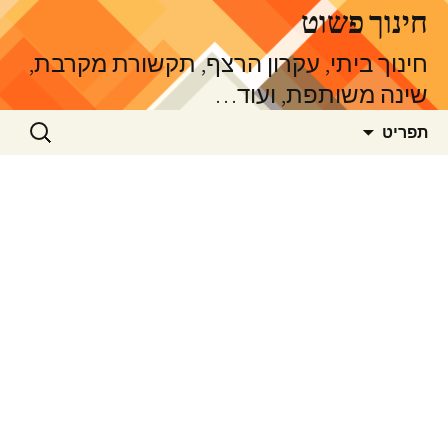
דלג
חינוך פשוט
תוכן
חינוך ביתי, עקרון הרצף, תקשורת מקרבת,
שינה משותפת, ועוד…
חיפוש:
תפריט