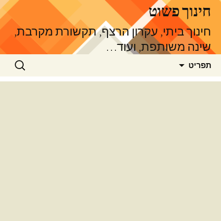
דלג
חינוך פשוט
תוכן
חינוך ביתי, עקרון הרצף, תקשורת מקרבת,
שינה משותפת, ועוד…
חיפוש:
תפריט