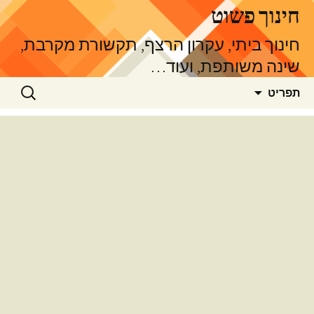
דלג
חינוך פשוט
תוכן
חינוך ביתי, עקרון הרצף, תקשורת מקרבת,
שינה משותפת, ועוד…
חיפוש:
תפריט