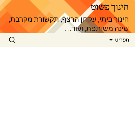
דלג
חינוך פשוט
תוכן
חינוך ביתי, עקרון הרצף, תקשורת מקרבת,
שינה משותפת, ועוד…
חיפוש:
תפריט