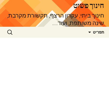
דלג
חינוך פשוט
תוכן
חינוך ביתי, עקרון הרצף, תקשורת מקרבת,
שינה משותפת, ועוד…
חיפוש:
תפריט