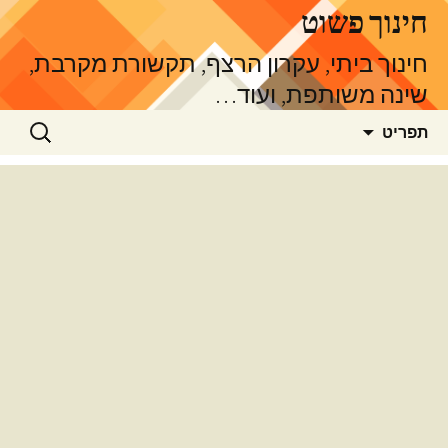
דלג
חינוך פשוט
תוכן
חינוך ביתי, עקרון הרצף, תקשורת מקרבת,
שינה משותפת, ועוד…
חיפוש:
תפריט