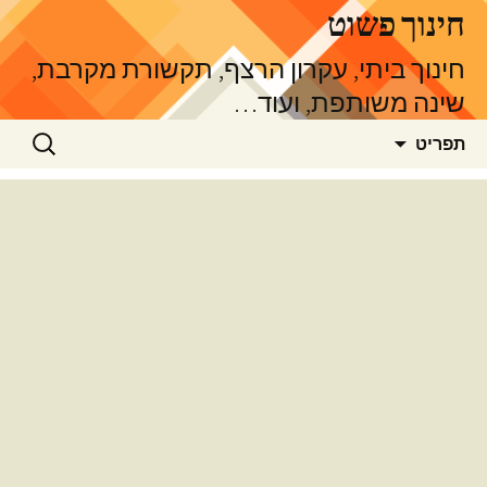
דלג
חינוך פשוט
תוכן
חינוך ביתי, עקרון הרצף, תקשורת מקרבת,
שינה משותפת, ועוד…
חיפוש:
תפריט