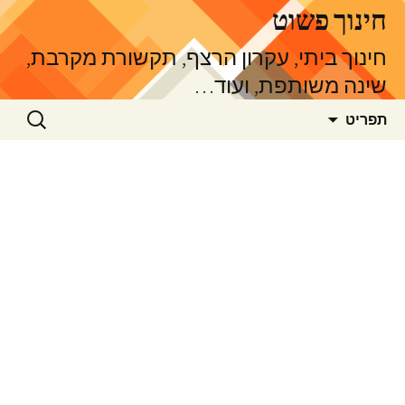
דלג
חינוך פשוט
תוכן
חינוך ביתי, עקרון הרצף, תקשורת מקרבת,
שינה משותפת, ועוד…
חיפוש:
תפריט