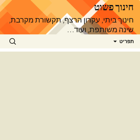
דלג
חינוך פשוט
תוכן
חינוך ביתי, עקרון הרצף, תקשורת מקרבת,
שינה משותפת, ועוד…
חיפוש:
תפריט