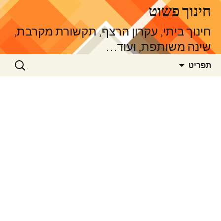
דלג
חינוך פשוט
תוכן
חינוך ביתי, עקרון הרצף, תקשורת מקרבת,
שינה משותפת, ועוד…
חיפוש:
תפריט