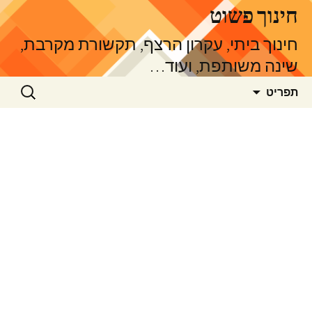
דלג
חינוך פשוט
תוכן
חינוך ביתי, עקרון הרצף, תקשורת מקרבת,
שינה משותפת, ועוד…
חיפוש:
תפריט