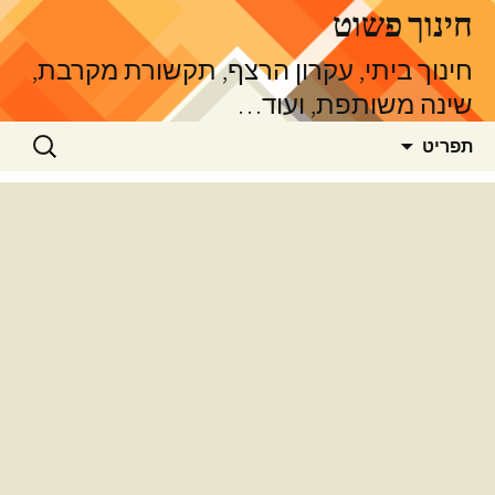
דלג
חינוך פשוט
תוכן
חינוך ביתי, עקרון הרצף, תקשורת מקרבת,
שינה משותפת, ועוד…
חיפוש:
תפריט