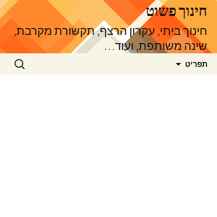
דלג
חינוך פשוט
תוכן
חינוך ביתי, עקרון הרצף, תקשורת מקרבת,
שינה משותפת, ועוד…
חיפוש:
תפריט