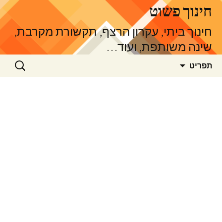
דלג
חינוך פשוט
תוכן
חינוך ביתי, עקרון הרצף, תקשורת מקרבת,
שינה משותפת, ועוד…
חיפוש:
תפריט