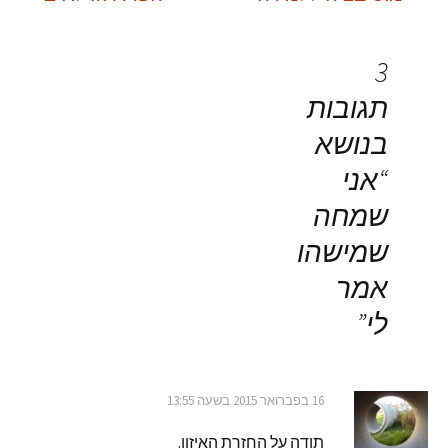
יווט
פוסטים
3
תגובות
בנושא
“
אני
שמחה
שמישהו
אמר
לי
”
16 בפברואר 2015 בשעה 13:55
תודה על החזרת האיזון.