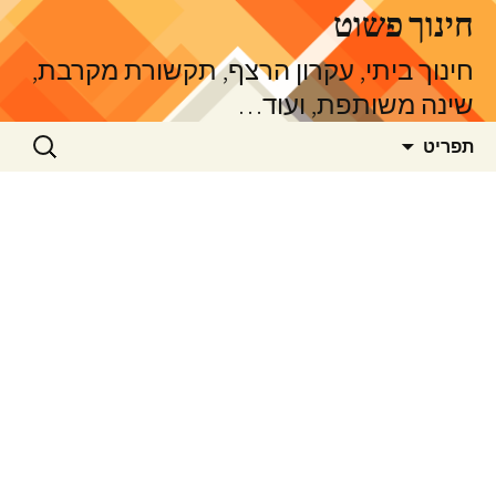
דלג
חינוך פשוט
תוכן
חינוך ביתי, עקרון הרצף, תקשורת מקרבת,
שינה משותפת, ועוד…
חיפוש:
תפריט