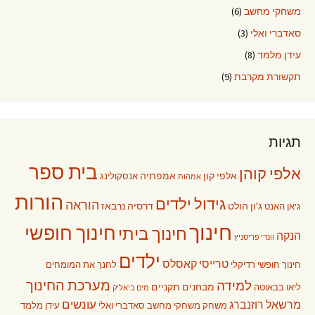
משחקי מחשב
(6)
סאדברי ואלי
(3)
עידן מלמד
(8)
תקשורת מקרבת
(9)
תגיות
בית ספר
אלפי קוהן
אלפי קון
אמפתיה
אנסקולינג
אמהות
הורות
גידול ילדים
הוראה
ג'ון הולט
דרסיה נרבאז
ג'אן האנט
חינוך
חינוך חופשי
חינוך ביתי
הנקה
וונדי פריסניץ
ילדים
טרייסי קאסלס
חינוך חופשי רדיקלי
לחנך את המומחים
מערכת החינוך
למידה
מבחנים תקניים
ליאו בבאוטה
מים ביאליק
עונשים
מרשאל רוזנברג
משחק
משחקי מחשב
סאדברי ואלי
עידן מלמד