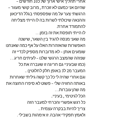
אחרי תהליך אישי ארוך של כ10 חודשים –
שהיום אני כמעט לא זוכרת , מרוב קושי מעוור –
הרגשתי צער על מה שפספסתי בגלל הדיכאון
וההנאה שיכולתי לשרות בה לו הייתי מצליחה
להתמודד אחרת.
לו הייתי תופסת את זה בזמן…
מה שאני מנסה להגיד בין השאר, שישנה
האפשרות שהאזהרות האלו על אף כמה שאנחנו
שומעים אותן – לא מדוברות מספיק לכדיי זה
שנזהה שהמצב הרגשי שלנו – לעיתים חריג…
(כמו שבעיניי גם חריגה זו שעברה את כל
המעבר מ2 ל3 באופן חלק לחלוטין) ..
וגם אחרי שהיה לי כל כך קשה גיליתי שאחרות
באותה החוויה שלי – פשוט לא סיפרו החוצה את
מה שהן עוברות…
הכל לגיטימי , בעיניי..
כל רגש אפשרי והכרחי למעבר הזה
צריך להיות בבקרה עצמית ..
ולאמץ תפקידי אהבה. זו אימהות בשבילי .