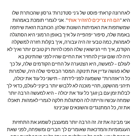
לאחרונה קראתי פוסט של ג'ני סטדנרות' גרסון שהכותרת שלו
היא "
הם היו צריכים להזהיר אותי
". אני לגמרי תומכת באמהות
שמשתפות את האמיתות השונות שלהן. הכותבת הזאת שיתפה
באמת שלה, סיפור יפהפייה על איך באופן הרמוני היא הסתגלה
לאמהוּת, כמה טבעי זה היה עבורה, איך בקלות חזרה למשקלה
הקודם, איך חיי הנישואין שלה הפכו להיות רק טובים יותר ואיך לא
היה לה שום עניין להחזיר את החיים שהיו לפני שהתינוק בא
לעולם – למעשה, היא הצטערה על החיים הקודמים שלה, על כך
שלא פגשה עדיין את תינוקה. המסר הבסיסי שלה היה, שלמרות
כל ה"אזהרות" ששמעה לפני לידתה – תישני כל עוד את יכולה,
תיהני מהשקט, תהיי מוכנה לא ללבוש יותר ביקיני לעולם, כדאי לך
לבלות זמן עם בן זוגך כל עוד את יכולה – היא למעשה הרבה יותר
שמחה עכשיו והייתה לה הסתגלות חלקה לגמרי לאמהוּת. תאכלו
את זה, כל המתנגדים והשונאים שבינינו!
אני מבינה את זה. זה הרבה יותר ממעצבן לשמוע את התחזיות
העגמומיות והמדכאות שאומרים לך חברים ומשפחה, לפני שאת