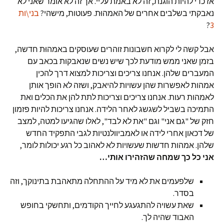
אז כדי להיות הוגנת, זה לא באמת עליי. אך זה לא אומר שאני לא
נאבקתי בשלבים אחרים של האמהוּת. פעוטות, מישהי?
בני\ות
?
3
אבל קשה לי לקרוא חשבונות זוהרים שעוסקים באמהוּת חדשה,
בזמן שאני ממש מודעת לכך שיש נשים שנאבקות בכאב עם
המעברים שלהן. אנחנו צריכים וצריכות למצוא דרך להכין
אמהות לאפשרות שהן עשויות להיאבק, ושזה לא הופך אותן
לאמהות רעות. אנחנו צריכים וצריכות לתת להן את הכלים ואת
התמיכה בשביל לשגשג לאחר הלידה. אנחנו צריכות להיות פזמון
חזק של "גם אני" וגם "את לא לבד", לאלו שהגיעו למטה, למצב
של דכאון אחרי לידה או לאמביוולנטיות לגבי התפקיד החדש
שלהן. אמהות חדשות שעשויות לא לאהוב כל רגע יכולות לומר,
אני כל כך שמחה שהזהירו אותי
…
שלפעמים את לא מיד על ההתחלה מתאהבת בתינוקך, וזה
בסדר.
שאת עשויה להתגעגע לחייך הקודמים, ותחשקי בחופש
האבוד שהיה לך.