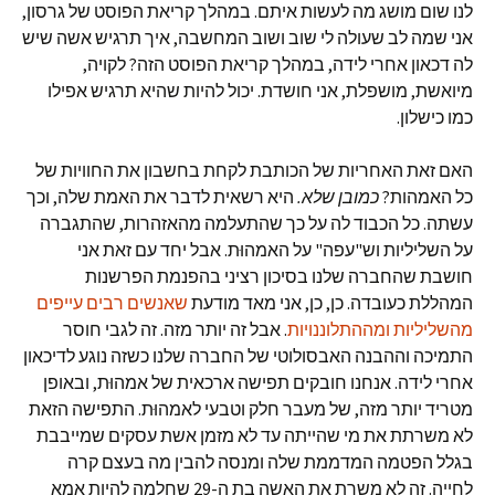
לנו שום מושג מה לעשות איתם. במהלך קריאת הפוסט של גרסון,
אני שמה לב שעולה לי שוב ושוב המחשבה, איך תרגיש אשה שיש
לה דכאון אחרי לידה, במהלך קריאת הפוסט הזה? לקויה,
מיואשת, מושפלת, אני חושדת. יכול להיות שהיא תרגיש אפילו
כמו כישלון.
האם זאת האחריות של הכותבת לקחת בחשבון את החוויות של
כל האמהות?
כמובן שלא
.
היא רשאית לדבר את האמת שלה, וכך
עשתה. כל הכבוד לה על כך שהתעלמה מהאזהרות, שהתגברה
על השליליות וש"עפה" על האמהוּת. אבל יחד עם זאת אני
חושבת שהחברה שלנו בסיכון רציני בהפנמת הפרשנות
המהללת כעובדה. כן, כן, אני מאד מודעת
שאנשים רבים עייפים
מהשליליות ומההתלוננויות
. אבל זה יותר מזה. זה לגבי חוסר
התמיכה וההבנה האבסולוטי של החברה שלנו כשזה נוגע לדיכאון
אחרי לידה. אנחנו חובקים תפישה ארכאית של אמהוּת, ובאופן
מטריד יותר מזה, של מעבר חלק וטבעי לאמהוּת. התפישה הזאת
לא משרתת את מי שהייתה עד לא מזמן אשת עסקים שמייבבת
בגלל הפטמה המדממת שלה ומנסה להבין מה בעצם קרה
לחייה. זה לא משרת את האשה בת ה-29 שחלמה להיות אמא