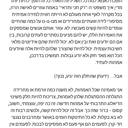
הופכת לאמא. למה כל השליליות הזאת? כל זה הופך להיות יותר
מדי; איך משפטי ה-”רק חכי ותראי" באמת עוזרים לאישה הרה,
בכל מקרה? לאף אחת מעולם לא הייתה חווית למידה אמיתית
מסיפורי לידה זוועתיים ומחרידים או מנו-נו-נו על כמה שהחיים
עומדים להיות קשים מעכשיו. לא. עוזר. אותם אנשים שמספקים
את האמירות הללו, יש להם מניעים נסתרים לעתים קרובות, בין
אם הם יודעים זאת ובין אם לא. יכול להיות שהם אידיוטים מלאי
חשיבות עצמית. יכול להיות שהצורך שלהם להיות אלה שיודעים
הכל הוא מאד חזק ולא יודע גבולות. תמשיכו בדרככן,
אמהות-לעתיד.
אבל… (ידעתן שהחלק הזה יגיע, נכון?)
אני מאמינה שכל האמהות, לא משנה כמה זורמת או מחרידה
התגלתה ההסתגלות שלהן לאמהוּת, צריכות להיות חלק משינוי
הדיאלוג התרבותי על אמהוּת חדשה. זה כה יפה, עוצמתי, חשוב,
קסום –
ברור
שזה כך. אבל זה יכול להיות
קשה
, ולנשים רבות זה
לא בא בקלות. לא כל התינוקות הומים באושר ומחרבנים נצנצי
חד-קרן. לפעמים הם אף פעם לא מפסיקים לבכות. לפעמים אין