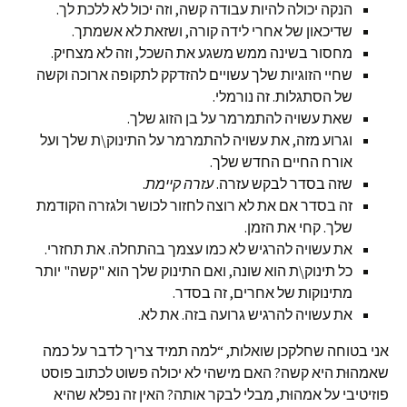
הנקה יכולה להיות עבודה קשה, וזה יכול לא ללכת לך.
שדיכאון של אחרי לידה קורה, ושזאת לא אשמתך.
מחסור בשינה ממש משגע את השכל, וזה לא מצחיק.
שחיי הזוגיות שלך עשויים להזדקק לתקופה ארוכה וקשה
של הסתגלות. זה נורמלי.
שאת עשויה להתמרמר על בן הזוג שלך.
וגרוע מזה, את עשויה להתמרמר על התינוק\ת שלך ועל
אורח החיים החדש שלך.
שזה בסדר לבקש עזרה.
עזרה קיימת
.
זה בסדר אם את לא רוצה לחזור לכושר ולגזרה הקודמת
שלך. קחי את הזמן.
את עשויה להרגיש לא כמו עצמך בהתחלה. את תחזרי.
כל תינוק\ת הוא שונה, ואם התינוק שלך הוא "קשה" יותר
מתינוקות של אחרים, זה בסדר.
את עשויה להרגיש גרועה בזה. את לא.
אני בטוחה שחלקכן שואלות, “למה תמיד צריך לדבר על כמה
שאמהוּת היא קשה? האם מישהי לא יכולה פשוט לכתוב פוסט
פוזיטיבי על אמהוּת, מבלי לבקר אותה? האין זה נפלא שהיא