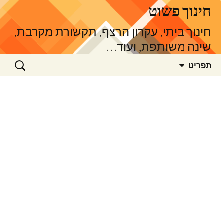
דלג
חינוך פשוט
תוכן
חינוך ביתי, עקרון הרצף, תקשורת מקרבת,
שינה משותפת, ועוד…
חיפוש:
תפריט