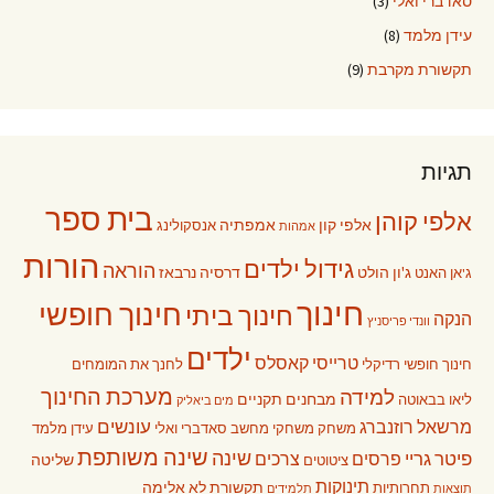
סאדברי ואלי
(3)
עידן מלמד
(8)
תקשורת מקרבת
(9)
תגיות
בית ספר
אלפי קוהן
אלפי קון
אמפתיה
אנסקולינג
אמהות
הורות
גידול ילדים
הוראה
ג'ון הולט
דרסיה נרבאז
ג'אן האנט
חינוך
חינוך חופשי
חינוך ביתי
הנקה
וונדי פריסניץ
ילדים
טרייסי קאסלס
חינוך חופשי רדיקלי
לחנך את המומחים
מערכת החינוך
למידה
מבחנים תקניים
ליאו בבאוטה
מים ביאליק
עונשים
מרשאל רוזנברג
משחק
משחקי מחשב
סאדברי ואלי
עידן מלמד
שינה משותפת
שינה
פיטר גריי
פרסים
צרכים
שליטה
ציטוטים
תינוקות
תקשורת לא אלימה
תחרותיות
תוצאות
תלמידים