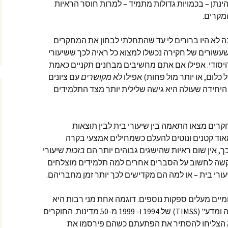
ינתן – בכמויות גדולות מתמיד – למרות חוסר הראיות
המקרים.
לא היו ברורים לי עד שהתחלתי לבחון את המחקרים
עשורים של חקירה נכשלו למצוא כל ראיה לכך ששיעורי
יסודי. אפילו אם אתם מחשיבים מבחנים תקניים כאמת
 כלום, או יותר מול פחות) אפילו לא
מקושרים
עם ציונים
היחידה שעולה היא גישה שלילית יותר מצד התלמידים
רים מצאו התאמה בין שיעורי בית לבין תוצאות
מאוד קטנים ונוטים להעלם כשמחילים אמצעי בקרה
, אין שום ראיות שהישגים גבוהים יותר הם
בזכות
שיעורי
שה לחשוב על הסברים אחרים למה תלמידים מוצלחים
עורי בית – או למה הם מקדישים לכך יותר זמן מחבריהם.
מיים מעלים ספקות נוספים. דוגמה אחת מני רבות היא
הניתוח של "מגמות בלימודי מתמטיקה ומדע" (TIMSS) של 1994 ו- 1999 מ-50 מדינות. החוקרים
ולא הצליחו להסתיר את הפתעתם כשהם פירסמו את