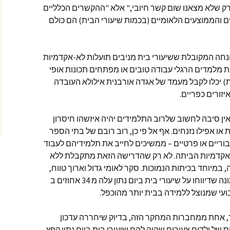
 שלא מצאנו שום קשר חיובי," אלא "ההקשרים הכלליים
ם והממוצעים הלאומיים (בכמות שיעורי הבית) הם כולם
נחה המקובלת ששיעורי בית מניבים תועלות לא-אקדמיות
ית מלמדים הרגלי עבודה טובים או מפתחים תכונות אופי
) יכלו לקבל מעמד של אגדה אורבנית אילולא העובדה
זורים כפריים.
אין סיבה לחשוב שלרוב התלמידים יהיה איזשהו חיסרון
או אפילו נזנחים. אף אל פי כן, רוב רובם של בתי הספר
יבוריים או פרטיים – ממשיכים לחייב את תלמידיהם לעבוד
אקדמיות הביתה. לא רק שהדרישה הזאת מתקבלת ללא
 במיוחד בכיתות הנמוכות. סקר לאומי גדול וארוך טווח,
מצא שיחס הילדים בין גילאי שש לשמונה שדיווחו על שיעורי בית ביום נתון עלה מ 34 אחוזים ב
, אחת ממחברות המחקר הזה, בדיוק שיחררה עדכון
ונים מ-2002. כעת היחס של ילדים צעירים שהיה להם שיעורי בית ביום נתון קפץ