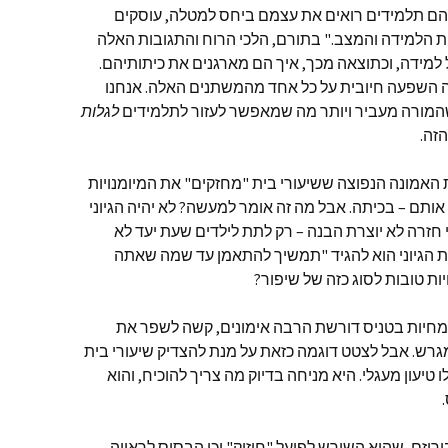
בהם תלמידים רואים את עצמם ביחס למטלה, עוסקים
ות הלמידה והמצב." בתורם, הלכי הרוח והתגובות האלה
למידה, וכתוצאה מכך, איך הם מארגנים את כיתותיהם.
ה השפעה חיובית על כל אחד מהמשתנים האלה. אנחנו
שהמורה מעביר ויותר מה שמאפשר לעזור לתלמידים
לגלות
הזה.
האמונה הנפוצה ששיעורי בית "מחזקים" את המיומנויות
 אותם – בכיתה. אבל מה זה אומר למעשה? לא יהיה הגיוני
חזרה לא יוצרת הבנה – רק לתת לילדים שעת יעד לא
יות הגיוני הוא להגיד "תמשיך להתאמן עד שמה שאתה
יות טובות לסוג כזה של שיפור?
מחיות בטניס דורשת הרבה אימונים, קשה לשפר את
רש. אבל לצטט דוגמה כזאת על מנת להצדיק שיעורי בית
טיעון מעגלי. היא מניחה בדיוק מה צריך להוכיח, והוא
יזם, שהיא השורש לפועל "חיזוק" וכן הבסיס לראייה