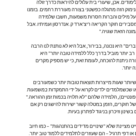
ודים. אכן, שיעורי בית עלולים להיראות כדרך זולה
 הנימוק הזה מתגלה כפשטני בצורה מעוררת רחמים. בזמנו
ר על מילים והברות חסרות משמעות, חשבו שלמידה
סבירים חוקר הקריאה ריצ'ארד ק. אנדרסון ועמיתיו. אבל
ונה הזאת שגויה."
ים" היא נכונה, בבירור, אבל היא לא נותנת לנו הרבה
רב יותר מוביל בדרך כלל ללמידה טובה יותר" היא
ורה ניתנת להוכחה, לעומת זאת, כי יש מספיק מקרים
 יותר.
ותר שעות מייצרות תוצאות טובות יותר כשמעורבים
צאו שכשמלמדים ילדים לקרוא על ידי התמקדות
במשמעות
נטיים), הלמידה שלהם "לא תלויה בכמות זמן ההוראה."
של חוקרים, הזמן במטלה קשור ישירות להישגים רק אם
נון וזיכרון בניגוד לפתרון בעיות.
ט מציינת שלא "שינויים מדידים בהתנהגות" – כמו חיוב
ו דפי תרגיל – הם שעוזרים לתלמידים ללמוד טוב יותר.