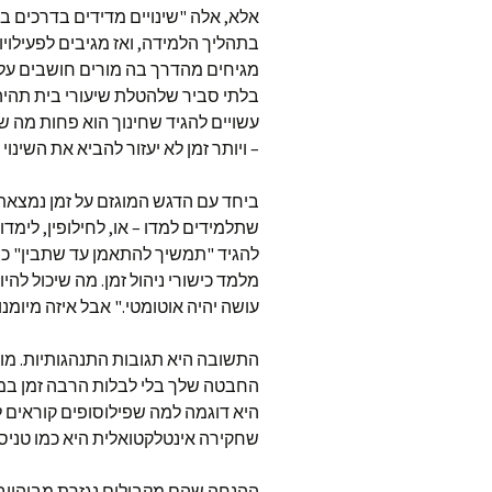
אלא, אלה "שינויים מדידים בדרכים 
בתהליך הלמידה, ואז מגיבים לפעילוי
מגיחים מהדרך בה מורים חושבים על 
בלתי סביר שלהטלת שיעורי בית תהי
עשויים להגיד שחינוך הוא פחות מה 
– ויותר זמן לא יעזור להביא את השינוי 
ביחד עם הדגש המוגזם על זמן נמצאת 
שתלמידים למדו – או, לחילופין, לימדו
להגיד "תמשיך להתאמן עד שתבין" כי 
מלמד כישורי ניהול זמן. מה שיכול לה
עושה יהיה אוטומטי." אבל איזה מיומנו
התשובה היא תגובות התנהגותיות. מו
החבטה שלך בלי לבלות הרבה זמן במג
היא דוגמה למה שפילוסופים קוראים לו 
שחקירה אינטלקטואלית היא כמו טניס.
ההנחה שהם מקבילים נגזרת מביהייבור