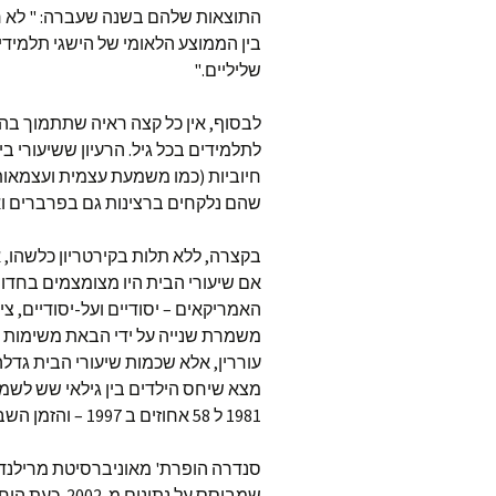
התוצאות שלהם בשנה שעברה: " לא רק
בין הממוצע הלאומי של הישגי תלמידי
שליליים."
לבסוף, אין כל קצה ראיה שתתמוך בה
לתלמידים בכל גיל. הרעיון ששיעורי ב
חיוביות (כמו משמעת עצמית ועצמאות
שהם נלקחים ברצינות גם בפרברים ואי
בקצרה, ללא תלות בקירטריון כלשהו, 
אם שיעורי הבית היו מצומצמים בחדות 
האמריקאים – יסודיים ועל-יסודיים, צ
משמרת שנייה על ידי הבאת משימות 
עוררין, אלא שכמות שיעורי הבית גדלה,
1981 ל 58 אחוזים ב 1997 – והזמן השבועי שמנוצל ללמידה בבית יותר מהוכפל.
סנדרה הופרת' מאוניברסיטת מרילנד
שמבוסס על נת