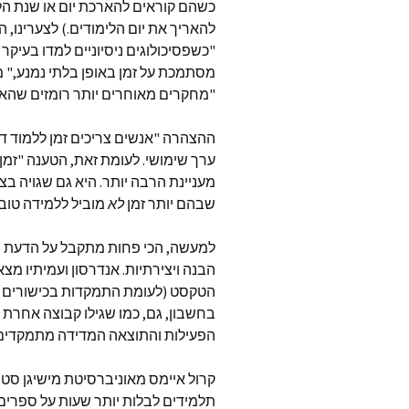
כשהם קוראים להארכת יום או שנת הלימ
להאריך את יום הלימודים.) לצערינו,
"כשפסיכולוגים ניסיוניים למדו בעיק
מסתמכת על זמן באופן בלתי נמנע," מ
"מחקרים מאוחרים יותר רומזים שהאמ
ההצהרה "אנשים צריכים זמן ללמוד דבר
ערך שימושי. לעומת זאת, הטענה "זמן 
מעניינת הרבה יותר. היא גם שגויה בצ
שבהם יותר זמן
לא
מוביל ללמידה טובה
למעשה, הכי פחות מתקבל על הדעת שי
הבנה ויצירתיות. אנדרסון ועמיתיו מ
הטקסט (לעומת התמקדות בכישורים פו
בחשבון, גם, כמו שגילו קבוצה אחרת 
הפעילות והתוצאה המדידה מתמקדים בשי
קרול איימס מאוניברסיטת מישיגן סטיי
תלמידים לבלות יותר שעות על ספרים א