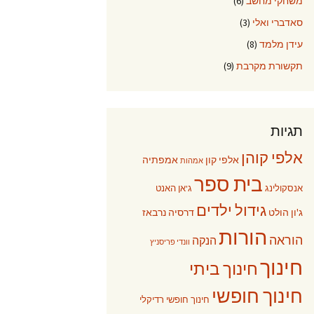
משחקי מחשב
(6)
סאדברי ואלי
(3)
עידן מלמד
(8)
תקשורת מקרבת
(9)
תגיות
אלפי קוהן
אלפי קון
אמפתיה
אמהות
בית ספר
אנסקולינג
ג'אן האנט
גידול ילדים
ג'ון הולט
דרסיה נרבאז
הורות
הוראה
הנקה
וונדי פריסניץ
חינוך
חינוך ביתי
חינוך חופשי
חינוך חופשי רדיקלי