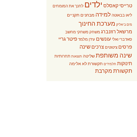
ילדים
טרייסי קאסלס
לחנך את המומחים
למידה
מבחנים תקניים
ליאו בבאוטה
מערכת החינוך
מים ביאליק
מרשאל רוזנברג
משחק
משחקי מחשב
עונשים
פיטר גריי
סאדברי ואלי
עידן מלמד
שינה
פרסים
צרכים
ציטוטים
שינה משותפת
שליטה
תחרותיות
תוצאות
תינוקות
תקשורת לא אלימה
תלמידים
תקשורת מקרבת