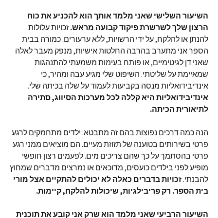
השיעור השלישי שאני מלמד אותך הוא להכניע את כוח
הרצון שלך לשרשרת פיקוד קבועה מראש.
זכויות עלולות
להנתן או להלקח, על ידי הרשויות, ללא ערעורים. כמורה בבית
הספר אני מתערב בהרבה החלטות אישיות, מנפק מעבר לאלה
שאני דן לגיטימיים, או פותח בעימות משמעתי להתנהגות
שמאיימת על שליטתי. השיפוט שלי מגיע עבה ומהיר, כי
אינדיבידואליות מנסה בקביעות לעמוד על שלה בכיתה שלי.
אינדיבידואליות היא קללה לכל מערכות הסיווג, סתירה
לתיאורית הכיתה.
הנה כמה דרכים נפוצות בהם זה מתבטא: ילדים מתחמקים לרגע
פרטי בשירותים בטוענה של תזוזת מעיים. הם מוציאים ממני רגע
פרטי בהסתמך על כך שהם צריכים מים. לפעמים רצון חופשי
מופיע לפני בילדים כועסים, מדוכאים או נמרצים מדברים שמחוץ
להבנתי.
זכויות בדברים כאלה לא יכולים להתקיים אצל מורי
בית הספר. רק פריבילגיות, שיכולות להלקח, קיימות.
השיעור הרביעי שאני מלמד הוא שרק אני קובע את תוכנית