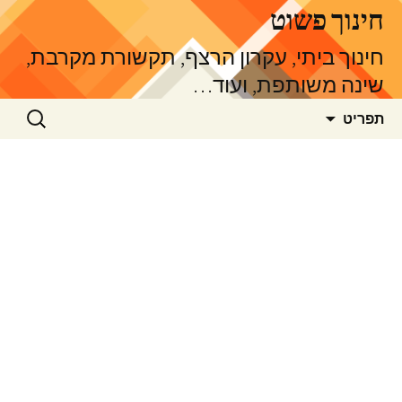
דלג
חינוך פשוט
תוכן
חינוך ביתי, עקרון הרצף, תקשורת מקרבת,
שינה משותפת, ועוד…
חיפוש:
תפריט