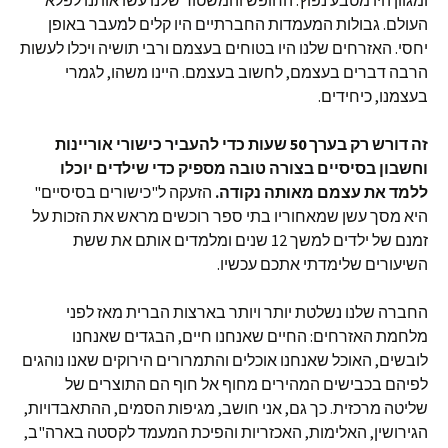
ומגוון היו מטבע נפוץ. החופש והמשטור שלנו עשו אותנו לפלא
העולם. גבולות המעמדות החברתיים היו קלים למעבר באופן
יחסי. האזרחים שלנו היו בטוחים בעצמם ורבי תושיה ויכלו לעשות
הרבה דברים בעצמם, לחשוב בעצמם. היינו משהו, לגמרי
בעצמנו, כיחידים.
זה דורש רק בערך 50 שעות כדי להעביר כישורי אוריינות
וחשבון בסיסיים בצורה טובה מספיק כדי שילדים יוכלו
ללמד את עצמם מאותה נקודה.
הזעקה ל"כישורים בסיסיים"
היא מסך עשן שמאחוריו בתי ספר רוכשים מראש את הזכות על
זמנם של ילדים למשך 12 שנים ומלמדים אותם את ששת
השיעורים שלימדתי אתכם עכשיו.
החברה שלנו נשלטת יותר ויותר בארצות הברית מאז לפני
מלחמת האזרחים: החיים שאנחנו חיים, הבגדים שאנחנו
לובשים, האוכל שאנחנו אוכלים והתמרורים הירוקים שאנו נוהגים
לפיהם בכבישים המהירים מחוף אל חוף הם התוצרים של
שליטה מרכזית. כך גם, אני חושב, מגיפות הסמים, ההתאבדויות,
הגירושין, האלימות, האכזריות והפיכת המעמד לקסטה בארה"ב,