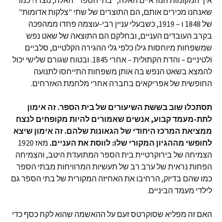
איך המקומות הנוראיים האלה, "בתי הספר" האלה, נוצרו? כמו
שאנחנו מכירים אותם, הם התוצרים של שתי "צלקות אדומות"
של 1848 ו – 1919, כשבעלי עניין רבי-עוצמה פחדו ממהפכה
בקרב העובדים העניים, ובחלקם הם התוצאה של שאט נפש
שמשפחות מיוחסות גילו כלפי גלי ההגירה הקלטיים, סלביים
ולטיניים – והדת הקתולית – אחרי 1845. ובטוח שגורם שלישי יכול
להמצא בשאט הנפש בה אותן משפחות התייחסו לתנועה
החופשית של אפריקאים בחברה אחרי מלחמת האזרחים.
תסתכלו שוב בששת השיעורים של בית הספר. זה אימון
לתת-מעמד קבוע, אנשים שאמורים להיות מקופחים לנצח
ממציאת המרכז היחודי של הגאונות שלהם. זה אימון שיצא
לחופשי מההגיון המקורי שלו: לווסת את העניים.
מאז 1920
הצמיחה של בירוקרטיית בית הספר המתועדת היטב, והצמיחה
הפחות נראית של ערב רב של תעשיות המרוויחות מבתי הספר
כמו שהם בדיוק, הרחיבו את האחיזה המקורית של בתי הספר גם
לילדי מעמד הביניים.
האם זה מפליא שסוקרטס זעם על ההאשמה שהוא לקח כסף כדי