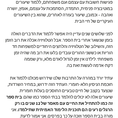
פגישות חשובות עם עצמם ועם משפחתם, ללמוד שיעורים
במוטיבציה פנימית, התמדה, הסתמכות על עצמם, אומץ, יושרה
ואהבה – וכמובן, שיעור בעזרה לאחרים, שהוא בין השיעורים
העיקריים של חיי הבית.
לפני שלושים שנים עדיין היה אפשר ללמוד את הדברים האלה
בזמן שנשאר אחרי בית הספר. אבל הטלוויזיה אכלה את רוב הזמן
הזה, והשילוב של הטלוויזיה והלחצים היחודיים למשפחות חד
הוריות או כששני ההורים עובדים בלעו את רוב מה שהיה זמן
משפחתי. לילדנו אין זמן לגדול לאדם מלא, ורק שממה
דקת-אדמה לעשות זאת בה.
עתיד יורד במהרה על התרבות שלנו שידרוש מכולנו ללמוד את
חוכמת הניסיון הלא-חומרי. העתיד הזה ידרוש, במחיר השרדות,
שנצעד בקצב של חיים טבעיים החוסכים בעלות חומרית.
שיעורים אלה לא יכולים להלמד בבתי הספר כמו שהם.
בית ספר
זה כמו להתחיל את החיים עם מאסר של 12 שנים בו רק
הרגלים רעים הם תוכנית הלימוד האמיתית שתילמדו.
אני
מורה בבית הספר וזוכה על כך בפרסים. אני אמור לדעת.