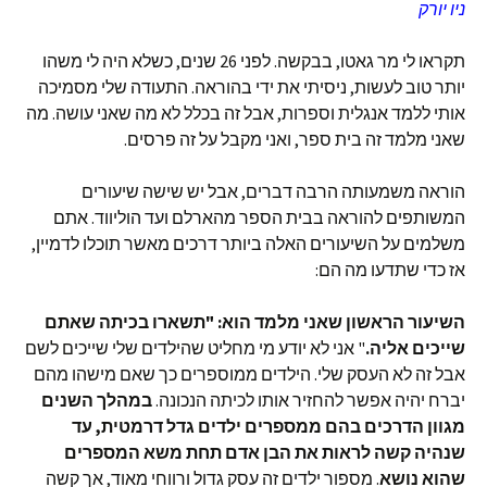
ניו יורק
תקראו לי מר גאטו, בבקשה. לפני 26 שנים, כשלא היה לי משהו
יותר טוב לעשות, ניסיתי את ידי בהוראה. התעודה שלי מסמיכה
אותי ללמד אנגלית וספרות, אבל זה בכלל לא מה שאני עושה. מה
שאני מלמד זה בית ספר, ואני מקבל על זה פרסים.
הוראה משמעותה הרבה דברים, אבל יש שישה שיעורים
המשותפים להוראה בבית הספר מהארלם ועד הוליווד. אתם
משלמים על השיעורים האלה ביותר דרכים מאשר תוכלו לדמיין,
אז כדי שתדעו מה הם:
השיעור הראשון שאני מלמד הוא: "תשארו בכיתה שאתם
שייכים אליה.
" אני לא יודע מי מחליט שהילדים שלי שייכים לשם
אבל זה לא העסק שלי. הילדים ממוספרים כך שאם מישהו מהם
יברח יהיה אפשר להחזיר אותו לכיתה הנכונה.
במהלך השנים
מגוון הדרכים בהם ממספרים ילדים גדל דרמטית, עד
שנהיה קשה לראות את הבן אדם תחת משא המספרים
שהוא נושא
. מספור ילדים זה עסק גדול ורווחי מאוד, אך קשה