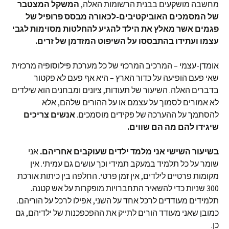
מחשבה מושקעים בבנית הרשומות האלה,
המשקל המצטבר
של המסמכים האוביקטיבים-לכאורה מבסס פרופיל של
פגמים אשר מאלץ את הילד להגיע להחלטות מסוימות לגבי
עצמו ועתידו בהתבססו על השיפוט המזדמן של זרים.
אומדן-עצמי – המרכיב המרכזי של כל מערכת פילוסופיה מרכזית
שאי פעם הופיעה על כדור הארץ – היא אף פעם לא פקטור
בדברים האלה. השיעור של תעודות, ציונים ומבחנים הוא שילדים
לא אמורים לסמוך על עצמם או על ההורים שלהם, אלא
להסתמך על ההערכה של פקידים מוסמכים.
אנשים צריכים
שיגידו להם מה הם שווים.
בשיעור השישי אני מלמד ילדים שעוקבים אחריהם.
אני
שומר על כל תלמיד במעקב תמידי וכך עושים גם עמיתי. אין
מקומות פרטיים לילדים, אין זמן פרטי. החלפה בין כיתות אורכת
300 שניות כדי להשאיר התחברויות מופקרות על אש קטנה.
תלמידים מעודדים לרכל אחד על השני, אפילו לרכל על הוריהם.
כמובן שאני מעודד הורים לתייק את ההפכפכנות של ילדיהם, גם
כן.