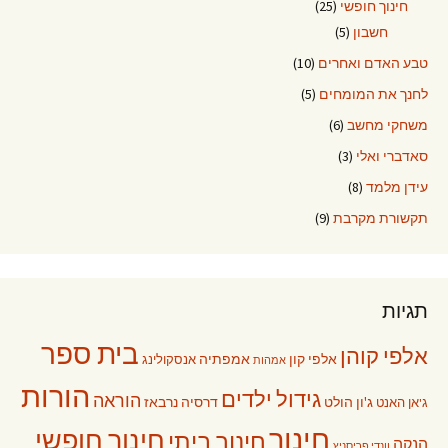
חינוך חופשי
(25)
חשבון
(5)
טבע האדם ואחרים
(10)
לחנך את המומחים
(5)
משחקי מחשב
(6)
סאדברי ואלי
(3)
עידן מלמד
(8)
תקשורת מקרבת
(9)
תגיות
בית ספר
אלפי קוהן
אלפי קון
אמפתיה
אנסקולינג
אמהות
הורות
גידול ילדים
הוראה
ג'ון הולט
דרסיה נרבאז
ג'אן האנט
חינוך
חינוך חופשי
חינוך ביתי
הנקה
וונדי פריסניץ