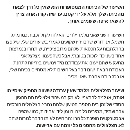
השיעור של הכיתות הממסופרות הוא שאין כל דרך לצאת
מהכיתה שלך אלא על ידי קסם. עד שזה קורה אתה צריך
להשאר איפה ששמים אותך.
השיעור השני שאני מלמד ילדים הוא להדלק ולהכבות כמו מתג
חשמל. אני דורש שהם יהיו שקועים לגמרי בשיעורים שלי, שיקפצו
בהתלהבות על הכסאות שלהם מרוב ציפייה, שיתחרו בנמרצות
אחד בשני כדי לזכות בטובתי. אבל כשהפעמון מצלצל אני
מתעקש שהם יעזבו את עבודתם מיד וימשיכו בזריזות לתחנת
העבודה הבאה. שום דבר בעל חשיבות לא מסתיים בכיתה שלי,
או בכל כיתה אחרת שאני מכיר.
שיעור הצלצולים מלמד שאין עבודה ששווה מספיק שיסיימו
אותה
, אז למה להתעניין לעומק במשהו? צלצולים הם ההגיון
הסודי של זמן בית הספר. הטיעון שלהם נחרץ. הצלצולים הורסים
עבר ועתיד, ממירים כל מרווח זמן לידי אחידות, כמו שמפה
אבסטרקטית הופכת כל הר ונהר חיים לאותו הדבר למרות שהם
לא.
הצלצולים מחסנים כל יוזמה עם אדישות.