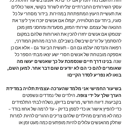
הזה. תחשבו מה יתפרק אם ילדים לא יאומנו בשיעור התלות: כל
עסקי השירותים החברתיים יצליחו לשרוד בקושי, אשר כוללים
את תעשיית היעוץ המתפתחת במהירות. בידור מסחרי על כל
סוגיו, ביחד עם הטלוויזיה, יקמלו אם אנשים יזכרו איך ליצר את
ההנאה של עצמם. שירותי המזון, מסעדות ומחסני מזון מוכן
יצטמקו אם אנשים יחזרו להכין את הארוחות שלהם במקום
להסתמך על זרים שיבשלו בשבילם. הרבה מהחוק המודרני,
רפואה והנדסה יעלמו גם הם – תעשית הביגוד גם – אלא אם כן
אספקה מובטחת של אנשים חסרי ישע יצאו מבתי הספר כל
שנה.
בנינו דרך חיים שנסמכת על כך שאנשים יעשו מה
שאומרים להם כי הם לא יודעים שום דבר אחר. למען השם,
בואו לא נפריע לסדר הקיים!
בשיעור החמישי אני מלמד שהערכה-עצמית תלויה במדידת
הערך שלך על ידי צופה.
הילדים שלי נמדדים ונשפטים
בקביעות. דיווח חודשי, מרשים בדיוקו, נשלח לבתי התלמידים
כדי להפיץ אישור או כדי לסמן בדיוק – עד לרמה של אחוז בודד –
כמה לא מרוצים מהילדים שלהם צריכים ההורים להיות. למרות
שחלק מהאנשים עלולים להיות מופתעים כמה מעט זמן או