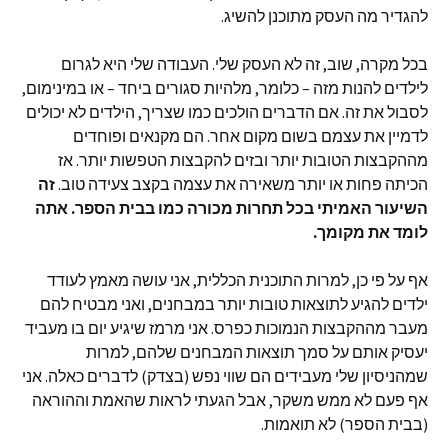
להגדיר מה העסק מתוכנן להשיג.
בכל מקרה, שוב, זה לא העסק שלי. העבודה שלי היא לגרום
לילדים להנות מזה – כלומר, מלהיות סגורים ביחד – או במינימום,
לסבול את זה. אם הדברים הולכים כמו שצריך, הילדים לא יכולים
לדמיין את עצמם בשום מקום אחר. הם מקנאים ופוחדים
מההקבצות הטובות יותר ובזים להקבצות הטפשות יותר. אז
הכיתה פחות או יותר משאירה את עצמה בקצב צעידה טוב.
זה
השיעור האמיתי בכל תחרות מכורה כמו בבית הספר. אתה
לומד את מקומך.
אף על פי כן, למרות התוכנית הכללית, אני עושה מאמץ לעודד
ילדים להגיע לתוצאות טובות יותר במבחנים, ואני מבטיח להם
מעבר מההקבצות הנמוכות כפרס. אני מרמז שיגיע יום בו מעביד
יעסיק אותם על סמך תוצאות המבחנים שלהם, למרות
שמהניסיון שלי מעבידים הם שווי נפש (בצדק) לדברים כאלה. אני
אף פעם לא ממש משקר, אבל הגעתי לראות שהאמת וההוראה
(בבית הספר) לא תואמות.