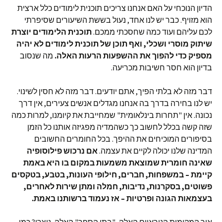
הדיון הנוכחי על האם אנחנו צריכים תוכנית לימודים כלל ארצית
הוא מזויף. כבר יש לנו אחד, נעול בששת השיעורים שסיפרתי
לכם עליהם ועוד כמה שחסכתי ממכם.
תוכנית הלימודים יוצרת
שיתוק מוסרי ושכלי, ואף תוכן של תוכנית לימודים לא יהיה
מספיק כדי להפוך את ההשפעות הרעות האלה.
מה שנסוב
בדיון הוא חסר חשיבות מכריעה.
דבר מזה לא בלתי הפיך, אתם יודעים. דבר מזה לא חסין לשינוי.
יש לנו בחירה בדרך בה אנחנו מגדלים אנשים צעירים, אין דרך
נכונה. אין "תחרות בינלאומית" שמחייבת את קיומנו, למרות כמה
שזה קשה בכלל לחשוב כך כשהמדיה מפגיזה אותנו כל הזמן
בסיפורים המוכיחים את ההיפך. בכל החומרים החשובים
המדינה שלנו יכולה לקיים את עצמה.
אם נרכוש פילוסופיה
שאינה חומרית שמוצאת משמעות במקום בו היא באמת
קיימת – במשפחות, חברים, חילופי העונות, בטבע, בטקסים
פשוטים, בסקרנות, נדיבות, חמלה ומתן שירות לאחרים,
בעצמאות הגונה ופרטיות – אז נעמוד ברשותנו באמת.