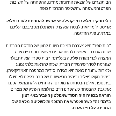
הם תוצרים של הוצאת החיוניות מחיינו, ההפחתה של חשיבות
הפרט והמשפחה שהשליטה המרכזית כופה.
בלי תפקיד מלא בחיי קהילה אי אפשר להתפתח לאדם מלא.
אריסטו לימד זאת. לבטח הוא צדק. תשתכלו מסביבכם ועליכם
במראה: זאת ההדגמה.
"בית ספר" היא מערכת תמיכה חיונית לחזון של הנדסה חברתית
שדנה את רוב האנשים להיות אבנים משועבדות בפירמידה
המצרה לכדי נקודת שליטה בעלייתה. "בית ספר" הוא תחבולה
שגורמת לסדר פירמידה חברתי שכזה להראות בלתי נמנע
(למרות שהנחה כזאת היא בגידה יסודית במהפכה האמריקאית).
בימים הקולוניאלים ובימיה הראשונים של הרפובליקה לא היו לנו
בית ספר. אולם הבטחת הדמוקרטיה התחילה להתממש. הפננו
את גבינו להבטחה כשהפחנו חיים בחלומה העתיק של מצרים:
הוראה בכפיה היה הסוד שאפלטון העביר באי-רצון
ב"מדינה" כשהוא פרש את התוכניות לשליטה מלאה של
המדינה על חיי האדם.