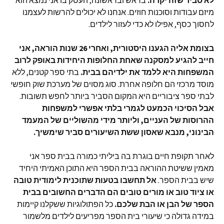
לא סביר שזה יקרה.
בראש ובראשונה, העסק בו אני נמצא הוא
מיזם עבודות וסוכנות חוזים. אנחנו לא יכולים להרשות לעצמנו
לחסוך כסף, אפילו לא כדי לעזור לילדים.
בצומת אליה הגענו היסטורית, ואחרי 26 שנות הוראה, אני
חייב להגיע למסקנה שאחת החלופות היחידות באופק לרוב
המשפחות היא ללמד את ילדיהם בבית.
בתי ספר קטנים, ללא
מוסד מרכזי הם חלופה אחרת. סוג מסוים של מערכת שוק חופשי
לבתי ספר ציבוריים היא המקום הסביר ביותר לחפש תשובות.
אבל הסיכוי הכמעט לגמרי בלתי אפשרי למשפחות
ההרוסות של העניים, וליותר מידי מהשוליים של המעמד
הבינוני, מנבא שאסון ששת השיעורים סביר שימשיך.
לאחר תקופת חיים בוגרת בה ביליתי כמורה בבית ספר אני
מאמין ששיטת ההוראה בבית הספר היא התוכן האמיתי היחיד
שיש בבית הספר.
אל תחשבו בטעות שתוכנית לימודית טובה
או ציוד טוב או מורים טובים הם הדברים החשובים בבית
הספר של הבן או הבת שלכם.
כל הפתולוגיות ששקלנו קיימות
במידה גדולה כי שיעורי בית הספר מפריעים לילדים מלשמור