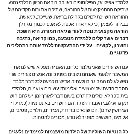
ללמד? אפילו אז, הפילוסופים ראו בבירור את הכיוון הבלתי נמנע
שתיקח ההתמקצעות של ההוראה, שתיקח את זכות הקדימה של
ההוראה השייכת לכולם בקהילה בריאה. ששייכת, למעשה,
בבירור לעצמך, כי לאף אחד אכפת לא אכפת כמוך מגורלך.
הוראה מקצועית נוטה לעוד שגיאה חמורה. היא הופכת
דברים אשר קלים ללמידה מטבעם, כמו קריאה, כתיבה
וחשבון, לקשים – על ידי ההתעקשות ללמד אותם בתהליכים
פדגוגיים.
עם השיעורים שאני מלמד כל יום, האם זה מפליא שיש לנו את
המשבר הלאומי שאנחנו ניצבים בפניו כיום? אנשים צעירים שווי
נפש לעולם המבוגרים ולעתיד. אדישים כמעט לכל דבר מלבד
הסחת הדעת של צעצועים ואלימות? עשירים או עניים, תלמידי
בית ספר לא יכולים להתרכז בשום דבר לאורך זמן. יש להם חוש
זמן גרוע לגבי העבר והעתיד. הם חושדים באינטימיות (כמו ילדי
הגירושין שהם). הם שונאים בדידות, אכזריים, תלויים, פסיביים,
אלימים, חוששים מפני הלא נודע, מכורים להסחות.
כל הנטיות השוליות של הילדות מועצמות למימדים נלעגים