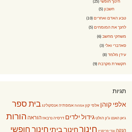
חינוך חופשי
(25)
חשבון
(5)
טבע האדם ואחרים
(10)
לחנך את המומחים
(5)
משחקי מחשב
(6)
סאדברי ואלי
(3)
עידן מלמד
(8)
תקשורת מקרבת
(9)
תגיות
בית ספר
אלפי קוהן
אלפי קון
אמפתיה
אנסקולינג
אמהות
הורות
גידול ילדים
הוראה
ג'ון הולט
דרסיה נרבאז
ג'אן האנט
חינוך
חינוך חופשי
חינוך ביתי
הנקה
וונדי פריסניץ