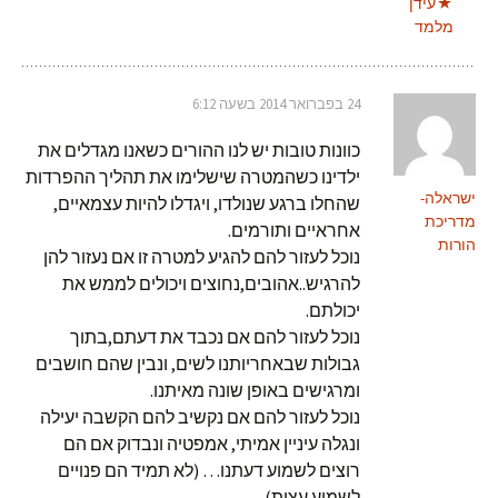
עידן
מלמד
24 בפברואר 2014 בשעה 6:12
כוונות טובות יש לנו ההורים כשאנו מגדלים את
ילדינו כשהמטרה שישלימו את תהליך ההפרדות
ישראלה-
שהחלו ברגע שנולדו, ויגדלו להיות עצמאיים,
מדריכת
אחראיים ותורמים.
הורות
נוכל לעזור להם להגיע למטרה זו אם נעזור להן
להרגיש..אהובים,נחוצים ויכולים לממש את
יכולתם.
נוכל לעזור להם אם נכבד את דעתם,בתוך
גבולות שבאחריותנו לשים, ונבין שהם חושבים
ומרגישים באופן שונה מאיתנו.
נוכל לעזור להם אם נקשיב להם הקשבה יעילה
ונגלה עיניין אמיתי, אמפטיה ונבדוק אם הם
רוצים לשמוע דעתנו… (לא תמיד הם פנויים
לשמוע עצות)