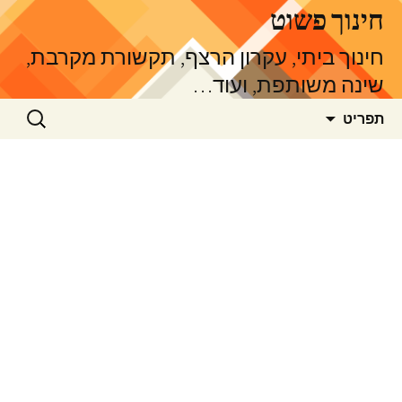
דלג
חינוך פשוט
תוכן
חינוך ביתי, עקרון הרצף, תקשורת מקרבת,
שינה משותפת, ועוד…
חיפוש:
תפריט