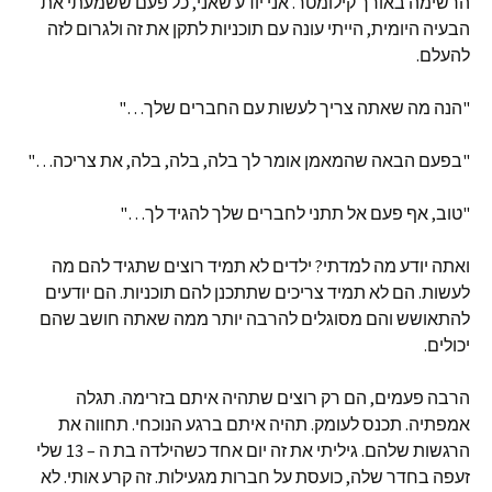
הרשימה באורך קילומטר. אני יודע שאני, כל פעם ששמעתי את
הבעיה היומית, הייתי עונה עם תוכניות לתקן את זה ולגרום לזה
להעלם.
"הנה מה שאתה צריך לעשות עם החברים שלך…"
"בפעם הבאה שהמאמן אומר לך בלה, בלה, בלה, את צריכה…"
"טוב, אף פעם אל תתני לחברים שלך להגיד לך…"
ואתה יודע מה למדתי? ילדים לא תמיד רוצים שתגיד להם מה
לעשות. הם לא תמיד צריכים שתתכנן להם תוכניות. הם יודעים
להתאושש והם מסוגלים להרבה יותר ממה שאתה חושב שהם
יכולים.
הרבה פעמים, הם רק רוצים שתהיה איתם בזרימה. תגלה
אמפתיה. תכנס לעומק. תהיה איתם ברגע הנוכחי. תחווה את
הרגשות שלהם. גיליתי את זה יום אחד כשהילדה בת ה – 13 שלי
זעפה בחדר שלה, כועסת על חברות מגעילות. זה קרע אותי. לא