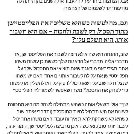
אבל הצחצוח ביחד עזר לה לעבור את השנים בהן הייתה לה
מודעות יתר לשעמום של הצחצוח.
וגם, מה לעשות כשהיא משליכה את הפלייסטיישן
מתוך תסכול. רק לשבת ולחכות – אם היא תשבור
אותו, היא תשלם עליו?
שוב, ההנחה היא שהיא לא רוצה לשבור את הפלייסטיישן, אז
תדברי אליה. תדברי על הדאגות שלך כששתיכן עושות משהו
אחר. תגידי "אני מודאגת שאם תוציאי את התסכול שלך על
הפלייסטיישן את עלולה לשבור אותו יום אחד. האם יש משהו
שנצליח לחשוב עליו שאת יכול לדפוק עליו או להשליך או לעשות
כדי לפרוק את התסכול? משהו שאפשר לשמור ליד הפלייסטיי
שן?" אולי תשאלי אותה כשהיא מתחילה לשחק מה היא מתכוונת
לעשות אם היא תתחיל להיות מתוסכלת (ותדברי איתה שוב
כשהיא לא משחקת לראות איך זה עובד והאם משהו אחר יכול
לעבוד יותר טוב). ואז כשהיא כן מרביצה לפלייסטיישן, הומור עוזר,
כמו שמישהו אמר. להגיד "הפלייסשטיין אומר אווץ'!" ואז לתת לה