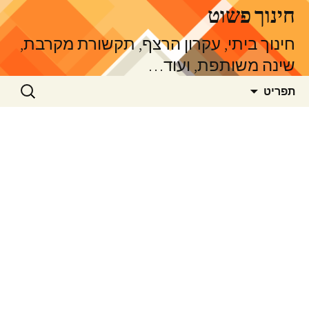
דלג
חינוך פשוט
תוכן
חינוך ביתי, עקרון הרצף, תקשורת מקרבת,
שינה משותפת, ועוד…
חיפוש:
תפריט