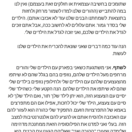
שתומכים בחשיבה עצמאית או חולקים זאת בעצמם) ואין לנו
במה להתבייש (ההורים שלנו למדו לשמור מרחק ולחזות
בתוצאות. לשמחתנו הבנים שלנו עוד לא אכזבו אותם). הילדים
שלי בסדר גמור. אתם עלולים לא לחשוב ככה, אבל אתם זוכים
לגדל את הילדים שלכם, ואני זוכה לגדל את הילדים שלי.
הנה עוד כמה דברים שאני שונאת להכריח את הילדים שלנו
לעשות.
לשתף.
אני משתגעת כשאני בפארק עם הילדים שלי והורים
מרחפים מעל הילדים שלהם, נוזפים בהם בגלל שהם לא שיתפו
מהצעצועים שלהם עם הילדים שלי ולחילופין נוזפים בילדים שלי
שהם לא שיתפו את הילדים שלהם. הנה הקטע שלי: כשהילד שלי
יסיים עם הצעצוע הזה, הוא יתן לילד שלך תור, ואם הילד שלך לא
סיים עם צעצוע, הילד שלי יכול לחכות, אפילו אם הם מתפרצים
באמא של התפרצויות הזעם. התפקיד שלי כהורה הוא לעזור להם
עם האכזבה ולהסיח אותם או להציע להם אלנטרנטיבות למצב
הזה. בעלי ואני למדנו את הפילוסופיה הזאת ממחנכת מדהימה
שלימדה שיעורי "ההורה ואני" שאליהם הגענו עם הבנים. היא