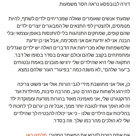
דורה לבובפסוג נראה חסר משמעות.
שמעתי אנשים שאומרים שאלה שמכריחים ילדים לשתף, להיות
מנומסים, ולהצטיין לפי התנאים של המבוגרים יוצרים ילדים
שהם קופים, שמחקים התנהגות בלי להתנסות באופן עצמאי ובלי
הבנה. אני לא יודעת אם אני מסכימה, אבל אני כן יודעת
שלמשפחות שלא מכריחות את הדברים האלה יש ילדים שגדלים
ומתפתחים בקצב שלהם וכולם יוצאים בסדר בסופו של דבר.
התקווה שלי היא שהילדים שלי ירגישו מובנים באמת ובטוחים
ב"עור שלהם", לא משנה כמה "בפיגור" העור שלהם נמצא.
כן, אולי אני מחושבת מידי לגבי הורות. אולי אני פשוט צריכה
להירגע ולשחות עם הזרם. טוב, מהרבה סיבות, מהילדות ועד
הדוקטורט שלי, אני מאמינה מאוד בהורות מודעת וממוקדת ילד.
זה לא הופך אותי לטובה יותר ממך, אבל זה כן יגרום לך לחכות לי
בהליכות עם הילדים שלנו – כי אני יכולה להבטיח לך שהילדים
שלי לא הולכים מהר כמו שלך. וזה בסדר.
אם אתם רוצים לקרוא את המאמר המקורי,
תלחצו כאן.