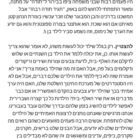
היו פעמים רבות שבני משפחה ציפו בבירור ל"תודה" על מתנה,
ומאוד התפתתי ללחוש להם באוזן, "תגיד תודה רבה!" אבל
המשכנו בדרכינו והבן המבוגר שלנו זוכר עכשיו בעזרת הנהון קטן
מאיתנו אם הוא שוכח. הוא אותנטי בצורה ספונטנית והוא גם יודע
את הערך של נימוס, וזה נשמע סביר לילד בן 5.
להצטיין.
רק בגלל שילד יכול לעשות משהו, לא אומר שהוא צריך
לעשות אותו. כן, את יכולה ללמד את הילד בן השנתיים או שלוש
לדקלם את האלף-בית, לדעת צבעים וצורות ושירים וריקודים
ודקלומים בעל פה, אבל האם זה מה שהילד באמת צריך? אני לא
אומרת שזה לא כיף ללמד את הילדים שלכם דברים, אבל אם לא
היו הסטנדרטים של מערכת החינוך השלטת שלנו, האם היה ערך
אמיתי בכך שהילד יודע צבעים בהקדם האפשרי? או אם כבר
מדברים אז את שיר האלף-בית? הילדות כל כך קצרה ושברירית.
לאפשר לילדים להשיג בזמן שלהם ובדרך שלהם עובד בעבורינו.
אנחנו מרגישים שאנחנו נותנים לרצונות האמיתיים של הילדים
שלנו להתפתח. אנשים הרבה פעמים מזועזעים כשהם רואים מה
שהילדים שלנו לא יודעים, אבל הבנים שלנו בריאים, חקרנים,
סקרנים, כיפים, עדינים ומשגשגים. זה שהם לא מבדילים בין