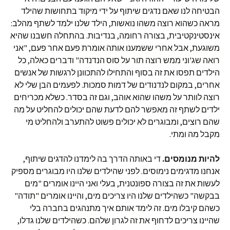
הבטיחה לנו שאם נדגים שיתוף על ידי מיקוד בתחושות שהילד
מראה כשהוא רוצה משהו נואשות, הילד שלנו ילמד לשתף מהלב:
אינסטינקטיבית, בצורה רחומה, בנדיבות. בהתחלה חשבנו שהיא
משוגעת, אבל אחרי ששמענו אותה אומרת פעם אחר פעם, "אני
רואה שג'וני ממש רוצה תור על סוס הנדנדה" ודברים כאלה, כל
הילדים תפסו את זה בסוף והתחילו להתכוונן לרגשות של אנשים
אחרים, במקום לנדנודים של דמות סמכות. לפעמים הבן שלי לא
רוצה לוותר על משהו שהוא אוהב, וגם זה בסדר. כשלא מכריחים
ילדים לשתף זה מאפשר להם לדעת שהם יכולים להחליט על מה
שהם רוצים, ומבוגרים לא יכולים פשוט להתערב ולהחליט מי
מקבל מה ומתי.
להיות מנומסים.
די באותה הדרך בה לימדנו להדגים שיתוף,
אנחנו מדגימים נימוסים. לפני שהילדים שלנו היו מבוגרים מספיק
לעשות את זה בצורה ספונטנית, בעלי ואני היינו אומרים "מים
בבקשה" כשהילדים שלנו היו צריכים מים, והיינו אומרים "תודה"
כשהם קיבלו מים. זה לימד אותם איך מתנהגים בחברה בלי
שהיינו צריכים לדחוף את זה לגרון שלהם. כשהילדים שלנו גדלו,