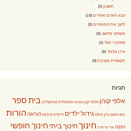
חשבון
(5)
טבע האדם ואחרים
(10)
לחנך את המומחים
(5)
משחקי מחשב
(6)
סאדברי ואלי
(3)
עידן מלמד
(8)
תקשורת מקרבת
(9)
תגיות
בית ספר
אלפי קוהן
אלפי קון
אמפתיה
אנסקולינג
אמהות
הורות
גידול ילדים
הוראה
ג'ון הולט
דרסיה נרבאז
ג'אן האנט
חינוך
חינוך חופשי
חינוך ביתי
הנקה
וונדי פריסניץ