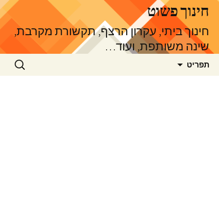
דלג
חינוך פשוט
תוכן
חינוך ביתי, עקרון הרצף, תקשורת מקרבת,
שינה משותפת, ועוד…
חיפוש:
תפריט