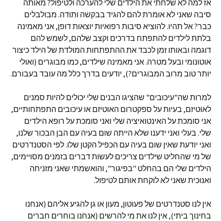
אז למה לא שלחתי את הילדים שלי להערכה ולטיפול? מאותה
סיבה שאני לא אומרת להם להגיד בבקשה ותודה. מבולבלים
כבר? אל תהיו.
להוציא סיבות רפואיות יוצאות דופן, אני מאמינה
בלתת לילדים להתפתח בדרכים וקצב שלהם, לשמש להם
דוגמה ובאותו זמן לכבד את ההתפתחות המולדת של הילד כיצור
אוטונומי ובעל מטרה. אני מאמינה שילדים, כמו מבוגרים (ואולי
יותר טוב מרוב המבוגרים?), יודעים בדרך כלל מה עובד בעבורם.
למרות שה"עיכובים" שהציגו הבנים שלי יכולים להיות סמנים
לאוטיזם, בעיות על ספקטרום האוטיזם או עיכובים התפתחותיים,
אני סומכת על האינטואיציה שלי ואני סומכת על רופא הילדים
שלי. בעלי ואני ידענו שלא הייתה שום בעיה עם הבן הבכור שלנו,
ואני יודעת שאין שום בעיה עם הכפיל הקטן שלו. לפי הסטנדרטים
של מי שהחליט שילדים צריכים לעשות דברים בזמנים מסויימים,
הילדים שלי הם בהחלט "בפיגור", והואשמתי שאני מזניחה
ואנוכית שאני לא לוקחת אותם לטיפול.
אין לנו סטנדרטים של פעוטון, מעון או גן להגיע אליהם (אנחנו
בחינוך ביתי), אין לנו את מי להרשים (אנחנו בוחרים חברים