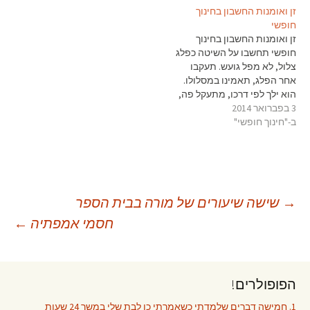
הראשונה, ידעו שחיילים
זן ואומנות החשבון בחינוך
מסויימים נכנסים להלם קרב.
חופשי
במלחמת העולם השנייה
זן ואומנות החשבון בחינוך
החיילים כבר לא היו בהלם
חופשי תחשבו על השיטה כפלג
קרב, הייתה להם עייפות קרב.
צלול, לא מפל גועש. תעקבו
אחרי…
אחר הפלג, תאמינו במסלולו.
הוא ילך לפי דרכו, מתעקל פה,
3 בפברואר 2014
מטפטף שם. הוא ימצא את
ב-"חינוך חופשי"
החריצים, הסדקים, הבקיעים.
רק תעקבו אחריו. הוא יקח
אתכם. – צ'ן (זן) מסטר שנג-ין
מדדתי אורז לארוחת הערב
כשבן השמונה שלי,…
יווט
→
שישה שיעורים של מורה בבית הספר
חסמי אמפתיה
←
פוסטים
הפופולרים!
1. חמישה דברים שלמדתי כשאמרתי כן לבת שלי במשך 24 שעות