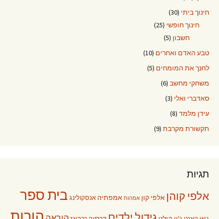
חינוך ביתי
(30)
חינוך חופשי
(25)
חשבון
(5)
טבע האדם ואחרים
(10)
לחנך את המומחים
(5)
משחקי מחשב
(6)
סאדברי ואלי
(3)
עידן מלמד
(8)
תקשורת מקרבת
(9)
תגיות
בית ספר
אלפי קוהן
אלפי קון
אמפתיה
אנסקולינג
אמהות
הורות
גידול ילדים
הוראה
ג'ון הולט
דרסיה נרבאז
ג'אן האנט