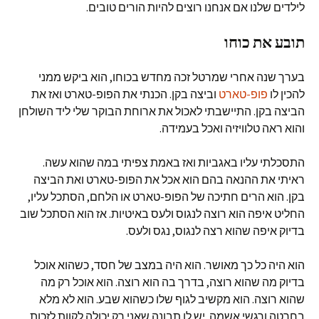
לילדים שלנו אם אנחנו רוצים להיות הורים טובים.
תובע את כוחו
בערך שנה אחרי שמרטל זכה מחדש בכוחו, הוא ביקש ממני
להכין לו
פופ-טארט
וביצה בקן. הכנתי את הפופ-טארט ואז את
הביצה בקן. התיישבתי לאכול את ארוחת הבוקר שלי ליד השולחן
והוא ראה טלוויזיה ואכל בעמידה.
התסכלתי עליו באגביות ואז באמת צפיתי במה שהוא עשה.
ראיתי את ההנאה בהם הוא אכל את הפופ-טארט ואת הביצה
בקן. הוא הרים חתיכה של הפופ-טארט או הלחם, הסתכל עליו,
החליט איפה הוא רוצה לנגוס ולעס באיטיות. אז הוא הסתכל שוב
בדיוק איפה שהוא רצה לנגוס, נגס ולעס.
הוא היה כל כך מאושר. הוא היה במצב של חסד, כשהוא אוכל
בדיוק מה שהוא רוצה, בדרך בה הוא רוצה. הוא אוכל רק מה
שהוא רוצה. הוא מקשיב לגוף שלו כשהוא שבע. הוא לא מלא
בחרטה ורגשי אשמה. יש לו תבונה שאני רק יכולה לקוות לזכות