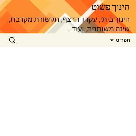
דלג
חינוך פשוט
תוכן
חינוך ביתי, עקרון הרצף, תקשורת מקרבת,
שינה משותפת, ועוד…
חיפוש:
תפריט