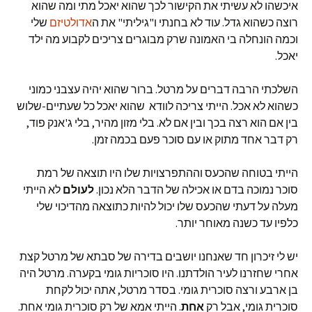
איכשהו לא עשיתי את הקישור לכך שהוא יאכל מתי ומה שהוא
רוצה כשהוא גדל. עוד לא בחנתי ו"גיליתי" את ה
אדולטיזם
שלי
וכמה הונחלה בי האמונה שרק מבוגרים צריכים לקבוע מה ילד
יאכל.
השלכתי הרבה דברים על מרטל. ברור שהוא יהיה עצבני כמוני
כשהוא לא אכל. הייתי צריכה לוודא שהוא יאכל כל שעתיים-שלוש
בין אם הוא רצה בכך ובין אם לא. בלי מזון מהיר, בלי ג'אנק פוד,
רק דבר אחד מתוק או עם סוכר פעם בכמה זמן.
הייתי בטוחה שהכעס וההתפרצויות שלו היו תוצאה של רמת
סוכר נמוכה בדם או אכילה של הדבר הלא נכון.
לעולם
לא הייתי
מעלה על דעתי שהכעס שלו יכול להיות כתוצאה מהדיכוי שלי
כלפיו עד כשנה מאוחר יותר.
יש לי זיכרון חד שאנחנו יושבים בדירה של סבתא של מרטל קצת
אחרי שחזרנו לעיר הולדתנו. היו סוכריות גומי בקערה. מרטל היה
בן ארבע ורצה סוכרית גומי. בסדר מרטל, אתה יכול לקחת
סוכרית גומי, אבל רק
אחת
. הייתי אמא של רק סוכרית גומי אחת.