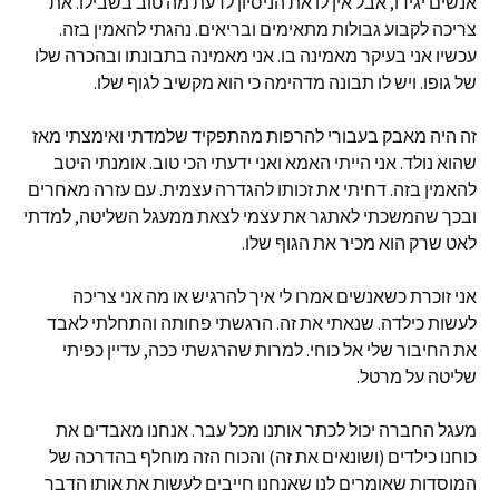
אנשים יגידו, אבל אין לו את הניסיון לדעת מה טוב בשבילו. את
צריכה לקבוע גבולות מתאימים ובריאים. נהגתי להאמין בזה.
עכשיו אני בעיקר מאמינה בו. אני מאמינה בתבונתו ובהכרה שלו
של גופו. ויש לו תבונה מדהימה כי הוא מקשיב לגוף שלו.
זה היה מאבק בעבורי להרפות מהתפקיד שלמדתי ואימצתי מאז
שהוא נולד. אני הייתי האמא ואני ידעתי הכי טוב. אומנתי היטב
להאמין בזה. דחיתי את זכותו להגדרה עצמית. עם עזרה מאחרים
ובכך שהמשכתי לאתגר את עצמי לצאת ממעגל השליטה, למדתי
לאט שרק הוא מכיר את הגוף שלו.
אני זוכרת כשאנשים אמרו לי איך להרגיש או מה אני צריכה
לעשות כילדה. שנאתי את זה. הרגשתי פחותה והתחלתי לאבד
את החיבור שלי אל כוחי. למרות שהרגשתי ככה, עדיין כפיתי
שליטה על מרטל.
מעגל החברה יכול לכתר אותנו מכל עבר. אנחנו מאבדים את
כוחנו כילדים (ושונאים את זה) והכוח הזה מוחלף בהדרכה של
המוסדות שאומרים לנו שאנחנו חייבים לעשות את אותו הדבר