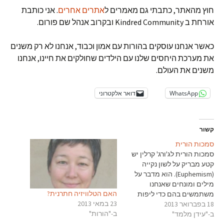
חוץ מהאתר, כתבתי גם מאמרים ל
אתרים אחרים
. אני כותבת
אורחת ב Kindred Community ובקרוב אנהל שם פורום.
כאשר אנחנו עוסקים בהורות עם אמון וכבוד, אנחנו לא רק משנים
את מערכת היחסים שלנו עם הילדים שחולקים את חיינו, אנחנו
משנים את העולם.
WhatsApp
דואר אלקטרוני
קשור
סמכות הורית
סמכות הורית לג'ורג' קרלין יש
קטע מבריק על לשון נקייה
(Euphemism). הוא מדבר על
מילים ומונחים שאנחנו
האם הטלוויזיה חתרנית?
משתמשים בהם כדי ליפות
23 במאי 2013
18 בפברואר 2013
ולהסתיר את המציאות. הוא
ב-"הורות"
ב-"עידן מלמד"
מסביר איך במלחמת העולם