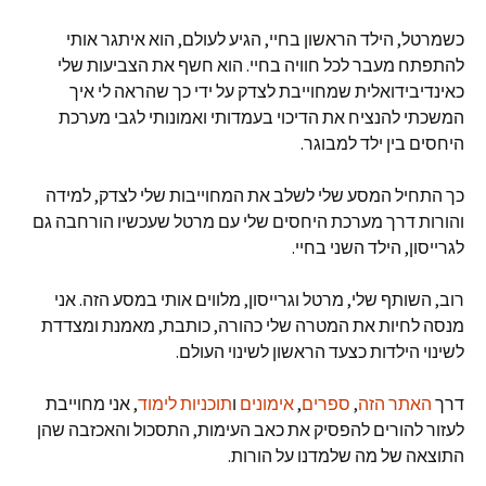
כשמרטל, הילד הראשון בחיי, הגיע לעולם, הוא איתגר אותי
להתפתח מעבר לכל חוויה בחיי. הוא חשף את הצביעות שלי
כאינדיבידואלית שמחוייבת לצדק על ידי כך שהראה לי איך
המשכתי להנציח את הדיכוי בעמדותי ואמונותי לגבי מערכת
היחסים בין ילד למבוגר.
כך התחיל המסע שלי לשלב את המחוייבות שלי לצדק, למידה
והורות דרך מערכת היחסים שלי עם מרטל שעכשיו הורחבה גם
לגרייסון, הילד השני בחיי.
רוב, השותף שלי, מרטל וגרייסון, מלווים אותי במסע הזה. אני
מנסה לחיות את המטרה שלי כהורה, כותבת, מאמנת ומצדדת
לשינוי הילדות כצעד הראשון לשינוי העולם.
דרך
האתר הזה
,
ספרים
,
אימונים
ו
תוכניות לימוד
, אני מחוייבת
לעזור להורים להפסיק את כאב העימות, התסכול והאכזבה שהן
התוצאה של מה שלמדנו על הורות.