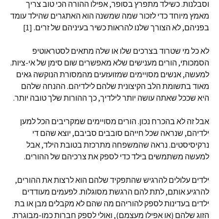
וסבלנות. כשילד מתפרץ בסופר, אפילו ההורה הכי טוב צריך
מאמץ מיוחד כדי לזכור שמה שמשנה הוא האתגרים שהילד עומד
בפניהם, לא הצורך שלנו להראות כשיר בעיניהם של זרים. [1]
לא כל מי שטרוד בצרכים שלו או שלה מתאים לסטראוטיפ
הסמכותי, הורים מענישים שלא מאפשרים שום סימן של אי-ציות.
למעשה, אנשים מסויימים שמזועזעים מהמסורת הנוקשה גאים
מאוד בתשומת הלב הקיצונית שלהם לילדיהם. ההנחה שלהם
היא שככל שאתה עושה יותר לילדיך, כך ההורות שלך טובה יותר.
אבל זה לא בהכרח נכון. הורים מסויימים שמקריבים הכל למען
ילדיהם, שנראה שכל חייהם סובבים סביבם, יוצא שהם די
נרקיסיסטים. נראה שהמשפחה מתרכזת בטובת הילד, אבל
למעשה משתמשים בילד כדי לספק את צרכיהם של ההורים.
ילדים עלולים להרגיש שהתפקיד שלהם הוא לרצות את ההורים,
להרגיע אותם, לתת להם הרגשת מסוגלות. לפעמים מעודדים
ילדים בעדינות לספק להוריהם מה שהם לא מקבלים מבן או בת
הזוג שלהם (או אפילו מעצמם), ואולי לספק חברות כמו-מבוגרת.