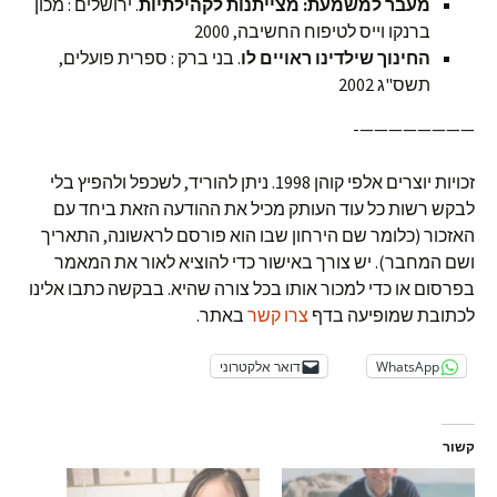
מעבר למשמעת: מצייתנות לקהילתיות
. ירושלים : מכון
ברנקו וייס לטיפוח החשיבה, 2000
החינוך שילדינו ראויים לו
. בני ברק : ספרית פועלים,
תשס"ג 2002
————————-
זכויות יוצרים אלפי קוהן 1998. ניתן להוריד, לשכפל ולהפיץ בלי
לבקש רשות כל עוד העותק מכיל את ההודעה הזאת ביחד עם
האזכור (כלומר שם הירחון שבו הוא פורסם לראשונה, התאריך
ושם המחבר). יש צורך באישור כדי להוציא לאור את המאמר
בפרסום או כדי למכור אותו בכל צורה שהיא. בבקשה כתבו אלינו
לכתובת שמופיעה בדף
צרו קשר
באתר.
WhatsApp
דואר אלקטרוני
קשור