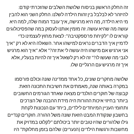
זה החלק הראשון בניסוח שלושת השלבים שהזכרתי קודם:
להיזהר לא לבלבל בין זהות הילדה לשלנו. החלק השני הוא להבין
מי היא הילדה, מה היא מרגישה, איך עובד המוח שלה, למה היא
עושה מה שהיא עושה. זה מזמין אותנו לעסוק במה שהפסיכולוגים
קוראים לו "לקיחת פרספקטיבה": לצאת מחוץ לעצמינו כדי
לדמיין איך הדברים נראים למישהו אחר. השאלה היא לא רק "איך
אני ארגיש אם מישהו היה עושה לי את זה?" אלא "איך הוא מרגיש
לגבי מה שעשו לו?" זה לא רק לשאול איך זה להיות בנעליו, אלא
איך זה מרגיש עם הרגליים שלו.
שלושה מחקרים שונים, כל אחד ממדינה שונה וכולם פורסמו
במקרה באותה שנה, מאמתים את חשיבות התכונה הזאת.
קבוצה של חוקרים הולנדים מצאה שאחד הגורמים החשובים
ביותר בחיזוי איכות ההורות היה מידת ההבנה של הצרכים
ותחומי העניין המיוחדים לילדים, ביחד עם הנכונות לקחת
בחשבון שנקודת המבט הזאת שונה משל ההורה. חוקרים קנדיים
גילו שלהורים שהיו טובים יותר ביכולתם "לקלוט במדויק את
מחשבות ורגשות הילדים (הנערים) שלהם בזמן מחלוקת" היו