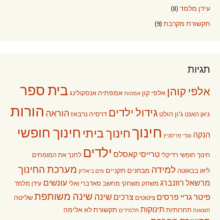
עידן מלמד
(8)
תקשורת מקרבת
(9)
תגיות
בית ספר
אלפי קוהן
אלפי קון
אמפתיה
אנסקולינג
אמהות
הורות
גידול ילדים
הוראה
ג'ון הולט
דרסיה נרבאז
ג'אן האנט
חינוך
חינוך חופשי
חינוך ביתי
הנקה
וונדי פריסניץ
ילדים
טרייסי קאסלס
חינוך חופשי רדיקלי
לחנך את המומחים
מערכת החינוך
למידה
מבחנים תקניים
ליאו בבאוטה
מים ביאליק
עונשים
מרשאל רוזנברג
משחק
משחקי מחשב
סאדברי ואלי
עידן מלמד
שינה משותפת
שינה
פיטר גריי
פרסים
צרכים
שליטה
ציטוטים
תינוקות
תקשורת לא אלימה
תחרותיות
תוצאות
תלמידים