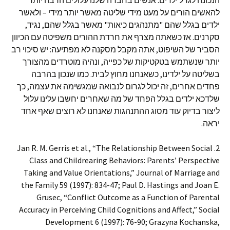
הנכונה לגדל ילדים. אנשים בחברה שלנו עלולים הרבה יותר
להאשים הורים על מעט מידי שליטה מאשר יותר מידי – ולאשר
ילדים בגלל שהם "מתנהגים כיאות" מאשר בגלל שהם, נגיד,
סקרנים. אז כשאתה מצרף את חרדת ההורים משפיטה עם הכיוון
הסביר של השיפוט, אתה מקבל מסקנה לא מפתיעה: יש סיכוי רב
יותר שנשתמש בטקטיקות של כפייה, ונהיה מוטרדים מהצורך
בשליטה על ילדינו, כשאנחנו מחוץ לבית. כמו שנכון בהרבה
פחדים אחרים, זה יכול לגרום לנבואה שמגשימה את עצמה, כך
שלדכא ילדים בגלל הפחד של מה שאחרים יחשבו עלינו עלול
ליצור בדיוק עוד מסוג ההתנהגות שאנחנו לא רוצים שאף אחד
יראה.
2. Jan R. M. Gerris et al., “The Relationship Between Social
Class and Childrearing Behaviors: Parents’ Perspective
Taking and Value Orientations,” Journal of Marriage and
the Family 59 (1997): 834-47; Paul D. Hastings and Joan E.
Grusec, “Conflict Outcome as a Function of Parental
Accuracy in Perceiving Child Cognitions and Affect,” Social
Development 6 (1997): 76-90; Grazyna Kochanska,