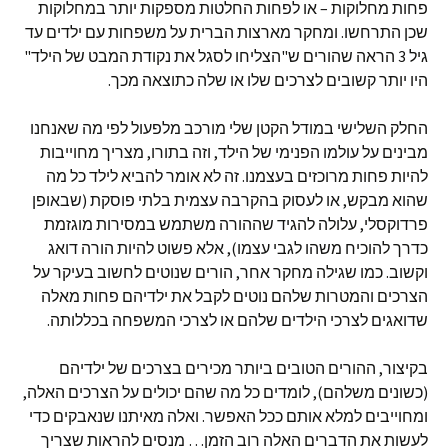
פחות מחלוקות – או לפחות החלטות מספקות יותר במחלוקות
שכן התרחשו. ומחקר מארצות הברית על משפחות עם ילדים עד
גיל 3 הראה שהורים ש"הצליחו לסגל את נקודת המבט של הילד"
היו יותר קשובים לצרכים שלו או שלה כתוצאה מכך.
החלק השלישי במודל הקטן שלי מורכב מלפעול לפי מה שאנחנו
מבינים על עולמו הפנימי של הילד, וזה בתורו, מצריך מחוייבות
להיות פחות מרוכזים בעצמנו. זה לא אומר להביא לילד כל מה
שהוא מבקש, או לעסוק בהקרבה עצמית בלתי פוסקת (שבאופן
פרדוקסלי, עלולה להגיד שההורה משתמש במסירות מוגזמת
כדרך להוכיח משהו לגבי עצמו), אלא פשוט להיות הורה דואג
וקשוב. כמו שגילה מחקר אחר, הורים שנוטים לחשוב בעיקר על
הצרכים והמטרות שלהם נוטים לקבל את ילדיהם פחות מאלה
שדואגים לצרכי הילדים שלהם או לצרכי המשפחה בכללותה.
בקיצור, ההורים הטובים ביותר מכירים בצרכים של ילדיהם
(כשונים משלהם), לומדים כל מה שהם יכולים על הצרכים האלה,
ומחוייבים למלא אותם ככל האפשר. ואלה מאיתנו שנאבקים כדי
לעשות את הדברים האלה רוב הזמן… מנסים להראות שצריך