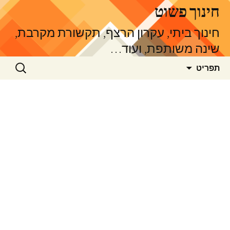
דלג
חינוך פשוט
תוכן
חינוך ביתי, עקרון הרצף, תקשורת מקרבת,
שינה משותפת, ועוד…
חיפוש:
תפריט