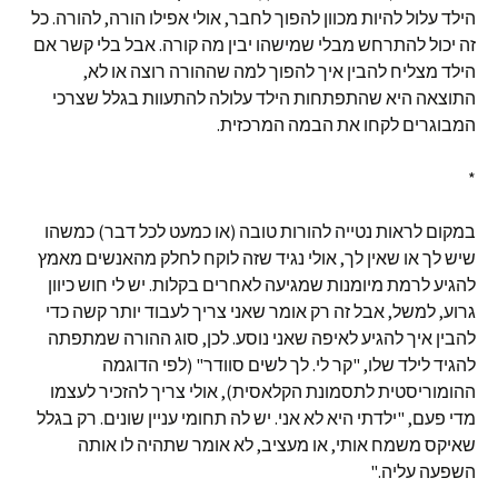
הילד עלול להיות מכוון להפוך לחבר, אולי אפילו הורה, להורה. כל
זה יכול להתרחש מבלי שמישהו יבין מה קורה. אבל בלי קשר אם
הילד מצליח להבין איך להפוך למה שההורה רוצה או לא,
התוצאה היא שהתפתחות הילד עלולה להתעוות בגלל שצרכי
המבוגרים לקחו את הבמה המרכזית.
*
במקום לראות נטייה להורות טובה (או כמעט לכל דבר) כמשהו
שיש לך או שאין לך, אולי נגיד שזה לוקח לחלק מהאנשים מאמץ
להגיע לרמת מיומנות שמגיעה לאחרים בקלות. יש לי חוש כיוון
גרוע, למשל, אבל זה רק אומר שאני צריך לעבוד יותר קשה כדי
להבין איך להגיע לאיפה שאני נוסע. לכן, סוג ההורה שמתפתה
להגיד לילד שלו, "קר לי. לך לשים סוודר" (לפי הדוגמה
ההומוריסטית לתסמונת הקלאסית), אולי צריך להזכיר לעצמו
מדי פעם, "ילדתי היא לא אני. יש לה תחומי עניין שונים. רק בגלל
שאיקס משמח אותי, או מעציב, לא אומר שתהיה לו אותה
השפעה עליה."