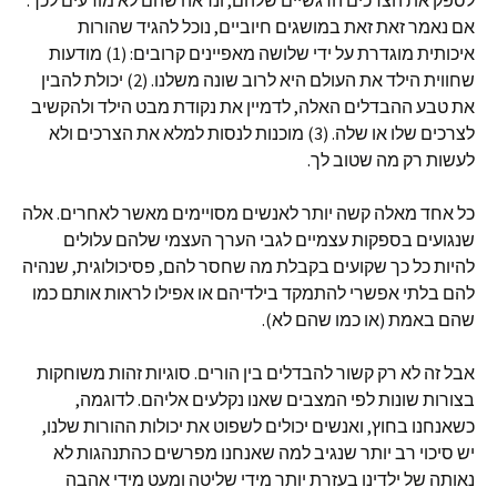
לספק את הצרכים הרגשיים שלהם, ונראה שהם לא מודעים לכך.
אם נאמר זאת זאת במושגים חיוביים, נוכל להגיד שהורות
איכותית מוגדרת על ידי שלושה מאפיינים קרובים: (1) מודעות
שחווית הילד את העולם היא לרוב שונה משלנו. (2) יכולת להבין
את טבע ההבדלים האלה, לדמיין את נקודת מבט הילד ולהקשיב
לצרכים שלו או שלה. (3) מוכנות לנסות למלא את הצרכים ולא
לעשות רק מה שטוב לך.
כל אחד מאלה קשה יותר לאנשים מסויימים מאשר לאחרים. אלה
שנגועים בספקות עצמיים לגבי הערך העצמי שלהם עלולים
להיות כל כך שקועים בקבלת מה שחסר להם, פסיכולוגית, שנהיה
להם בלתי אפשרי להתמקד בילדיהם או אפילו לראות אותם כמו
שהם באמת (או כמו שהם לא).
אבל זה לא רק קשור להבדלים בין הורים. סוגיות זהות משוחקות
בצורות שונות לפי המצבים שאנו נקלעים אליהם. לדוגמה,
כשאנחנו בחוץ, ואנשים יכולים לשפוט את יכולות ההורות שלנו,
יש סיכוי רב יותר שנגיב למה שאנחנו מפרשים כהתנהגות לא
נאותה של ילדינו בעזרת יותר מידי שליטה ומעט מידי אהבה