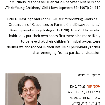
“Mutually Responsive Orientation between Mothers and
Their Young Children,” Child Development 68 (1997): 94-112.
3. Paul D. Hastings and Joan E. Grusec, “Parenting Goals as
Organizers of Responses to Parent-Child Disagreement,”
Developmental Psychology 34 (1998): 465-79. Those who
habitually put their own needs first were also more likely
to believe that their children’s misbehaviors were
deliberate and rooted in their nature or personality rather
than emerging from a particular situation.
————————————-
מתוך וויקיפדיה:
אלפי קוהן
(נולד ב-15
באוקטובר, 1957) הוא
סופר ומרצה בנושאי
חינוך, הורות, ומדעי