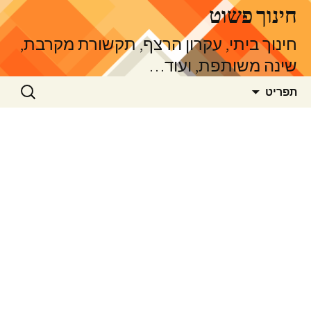
דלג
חינוך פשוט
תוכן
חינוך ביתי, עקרון הרצף, תקשורת מקרבת,
שינה משותפת, ועוד…
חיפוש:
תפריט