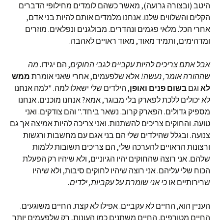
היטב (ובצורה גרועה), מאשר כשהם לומדים מחילופי הדברים
הקלים והשלווים שלנו. אנחנו מלמדים אותם להיות בני אדם,
אחרי הכל. מלאי פגמים ונהדרים. מבולגנים ונפלאים. מוזרים
ומדהימים, ותמיד מאוד, מאוד ראויים לאהבה.
אבל אתם צריכים להיות עקביים לגבי החוקים
, הם יגידו.
מה
שההורה אומר, נעשה!
אלא שלפעמים, אחרי שאני אומרת
ממש
לא
וגם
בשום פנים ואופן
, הילדים שלי ישאלו למה. "למה אנחנו
לא יכולים ללכת לפארק בלי מבוגר, אמא? אנחנו מוכנים. אנחנו
מספיק גדולים. הפארק קרוב. נשאר ביחד." והם צודקים. ואני
טועה. והחוקים צריכים להשתנות. ואני צריכה להיות אמיצה אך גם
צנועה. ובגלל שהילדים שלי הם בני אגם עם מחשבות ורגשות
ורצונות הראויים להערכה שלי, הם צריכים תשובות ללמות
שלהם. אני רוצה שהחוקים יהיו הגיוניים, ולא שיהיו רק הפעלת
הכוח שלי עליהם. אני רוצה שיהיו לחוקים סיבות, ולא שיהיו
שרירותיים או
כי אני שומרת על עקביות, ילדים.
העניין הוא, החיים לא עקביים. אפילו לא קצת. החיים משוגעים.
החיים מטורפים. החיים משתנים כמו העונות, רק שלפעמים יותר