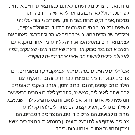
מהר, ואנחנו צריכים להשתנות איתם. כמה מאיתנו חיים את חיינו
לפי תוכנית א'? לא הרבה, נראה לי, או שיהיו הרבה יותר
נסיכות/אמהות/שומרות בגני חיות, ושוטרים/גיבורי-על/נהגי
משאית זבל. נכון? החיים משתנים בנדנודי מטוטלת ענקיים,
ולילדים שלומדים לחשוב על דברים לעומק ולהסתגל ולאהוב את
עצמם ואחרים במסע הפרוע יהיה קל יותר מהאחרים (כן, אתם
רואים אותם בפייסבוק. אני יודעת שאתם רואים) שצועקים,
למה
לא כולם יכולים לעשות מה שאני אומר ולציית לחוקים?!
אבל ילדים מרגישים בטוחים יותר עם עקביות
, הם אומרים. הם
צריכים גבולות רציניים וציפיות ברורות. וזה נכון. חלקית. עם
הילדים הכי קטנים, זה נכון ברוב הזמן, ואנחנו בעקביות אומרים
להם שהם לא יכולים, למעשה, להרביץ לילדים אחרים בראש עם
המשאית של ארגז החול, אפילו אם זה
ממש
הגיע לילד השני. אבל
כשילדים גדלים, אפילו קצת, הם מתחילים להזדקק ליותר
מחוקים קבועים. הם צריכים דיונים. הם צריכים הסברים. הם
צריכים שיתוף פעולה ובעלות וניסיון במנהיגות. הם צריכים משא
ומתן ותחושת אחווה ואנחנו-בזה-ביחד.