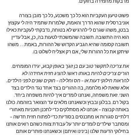
מדבקות מחמירה בחוקים.
פשוט טיעון העקביות הוא כל כך משכנע, כל כך מובן בצורה
אוניברסלית שהוא הדרך והאמת, שלמרות שתמיד היה לי עקצוץ
בבטן, משהו שגרם לי להרגיש לא בטוחה, נדבקתי לעקביות כאילו
הוא היה התשובה. תשובה שהמשכתי לטעות בה, כן, אבל עדיין
תשובה קסומה שהיא הגביע הקדוש של ההורות, באמת… משהו
שיתקן את כל ההורות שלי, אם רק אצליח לשלוט בו.
את צריכה לתקשר טוב עם בן זוגך באופן קבוע
, יגידו המומחים.
הורים צריכים להיות באותו ראש! להציג חזית אחידה! לא
להראות חילוקי דעות או – חס וחלילה – חוקים שונים לפני הילדים.
אלא שזאת לא מלחמה, בה ההורים בצד אחד נגד הילדים בצד
השני. זאת משפחה, ואנחנו לומדים איך להיות משפחה ביחד.
בקול רם. בבלגן ובבוץ וכשאנחנו מלאים עד הצוואר בזוהמה. כולנו
באותה קבוצה – אנחנו לא מסתלקים כדי לתכנן תוכניות מאחורי
דלתיים סגורות או מתכנסים בסודיות כדי לפתוח חזית חדשה –
ומסתבר שילדים לומדים יותר על עבודת צוות כשהם רואים אותנו
בחילוקי הדעות שלנו (בינינו ואיתם) וכשאנחנו פותרים אותם