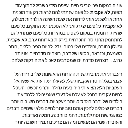
עוגיה במקום פרי טרי כי הייתי עייפה מידי בשביל לחתוך עוד
תפוח,
לא עקבית
. כל פעם שנתתי להם לראות רק עוד תוכנית
אחת או לשכנע אותי לדחות את שעת השינה או לדחות מטלה,
לא עקבית
. כל פעם שגרג ואני לא הסכמנו על החוקים. כל פעם
שהייתי רחמנית במקום לשפוט במהירות. כל פעם שנתתי להם
להתחמק מהנגיסה ההכרחית בירקות בארוחת ערב.
לא עקבית
,
וכשלון כהורה, והילדים שלי בטוח יגדלו להיות מפרי כללים, חסרי
משמעת, וכנראה, בסופו של דבר, רוצחים סדרתיים. או יותר
גרוע… רוצחים סדרתיים שמסרבים לאכול את הירקות שלהם.
העברתי את מרבית שנות ההורות הראשונות שלי בירידה על
עצמי בגלל חוסר העקביות שלי. לא עלה על דעתי אז שאידאל
העקביות הלא מציאותי היה בעיה גדולה יותר מהכשלון השפל
להיות עקבית בהכל. לא עלה על דעתי שאני יכולה ללמד את
הילדים שלי דברים
טובים
יותר מעקביות. דברים חשובים יותר.
דברים שיכולים להכין אותם טוב יותר לחיים מלאי שינויים. דברים
כמו גמישות וסתגלתנות. רחמים והבנה. חמלה ואדיבות.
והעובדה שמי הם אנשים ומה הם צריכים תמיד חשובה יותר