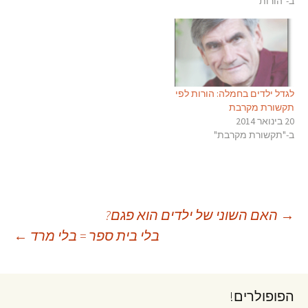
ב-"הורות"
הליקופטר? לאסור צפייה
בטלוויזיה? לאכוף שעות שינה
קבועות? אבל מחקר חדש רומז
שהורים עשויים לרצות
להתמקד בגורם אחד המשפיע
רבות: רגישות במהלך שנות
חייו…
לגדל ילדים בחמלה: הורות לפי
תקשורת מקרבת
20 בינואר 2014
ב-"תקשורת מקרבת"
יווט
→
האם השוני של ילדים הוא פגם?
בלי בית ספר = בלי מרד
←
פוסטים
הפופולרים!