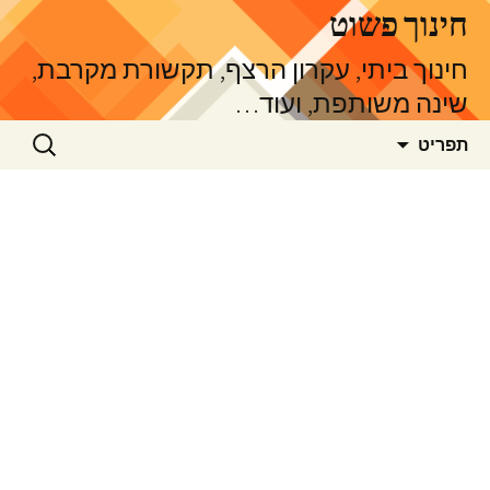
דלג
חינוך פשוט
תוכן
חינוך ביתי, עקרון הרצף, תקשורת מקרבת,
שינה משותפת, ועוד…
חיפוש:
תפריט