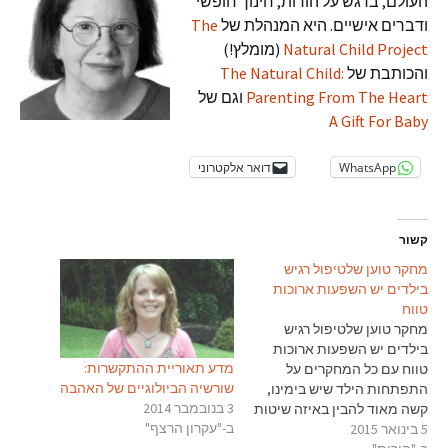
העולם, בדגש על הורות, חינוך חופשי
ודברים אישיים. היא המנהלת של
The
Natural Child Project
(מומלץ!)
והכותבת של
The Natural Child:
Parenting From The Heart
וגם של
A Gift For Baby
WhatsApp
דואר אלקטרוני
קשור
מחקר טוען שלטיפול רגיש
בילדים יש השפעות ארוכות
טווח
מחקר טוען שלטיפול רגיש
בילדים יש השפעות ארוכות
מדע תאוריית ההתקשרות:
טווח עם כל המחקרים על
שורשיה הביולוגיים של האהבה
התפתחות הילד שיש בימינו,
3 בנובמבר 2014
קשה מאוד להבין באיזה שיטות
ב-"עקרון הרצף"
5 בינואר 2015
כדאי לבחור. להיות הורי