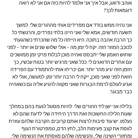
אוהב ודואג, אבל איך אני אלמד להיות כזה אם אני לא רואה
דוגמאות לכך?
אני נהיה ממש בודד אם מפרידים אותי מההורים שלי. למשך
תשעה חודשים, אמא שלי ואני היינו בלתי נפרדים, והרגשתי כל
כך הרבה אהבה בתוכה. היא הייתה כל מה שהכרתי כשהגעתי
לכוכב המוזר הזה. יקח לי זמן מה – אולי שלוש שנים או יותר – לפני
שחוש האמון שלי יתבסס ואהיה מוכן לבלות פרקי זמן ממושכים
עם אחרים הדואגים לי. ככל שאני מרגיש יותר בטוח עכשיו, כך
הזמן הזה יגיע מהר יותר. אם יכריחו אותי להתמודד עם הפרידה
הזאת לפני שאני מוכן, ייקח לי הרבה יותר זמן. למעשה, אולי לא
אגיע לעולם לרמת הבגרות שאני מקווה להגיע אליה גם כשאהיה
כבר מבוגר.
בלילה אני ישן ליד ההורים שלי. להיות מסוגל לגעת בהם במהלך
שעות הלילה החשוכות זאת הדרך היחידה שלי לדעת שהם לא
נעלמו. יש עוד סיבות לרצות אותם קרובים: הקרבה שלהם עוזרת
לווסת את קצב פעימות הלב, לחץ הדם, טמפרטורת הגוף
ומחזורי השינה שלי, והנשימה שלהם מווסתת את הנשימה שלי.