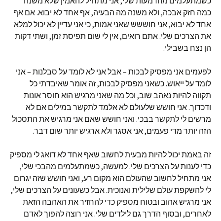
כשמתעלמים מהדמעות שלי, אני מתחיל להאמין שלא משנה
כמה חזק אבכה, ולא משנה מה הבעיה, אף אחד לא יבוא. אם אף
אחד לא יבוא, אני חוששש שאני אמות, כי אני עדיין לא יכול למלא
את הצרכים שלי. אתם רואים, אין לי שום תפיסת זמן, ושתי דקות
הן נצח בשבילי.
לפעמים אני מפסיק לבכות – אבל אני לא לומד על סבלנות – אני
לומד על ייאוש. כשאני מפסיק לבכות, זה אומר שאיבדתי כל
תקווה להיות נאהב שוב, וכל מה שאני מרגיש הוא חוסר אונות
ודכדוך. אני חושש שלעולם לא אלמד לתקשר במילים אם לא
מרשים לי לתקשר בבכי. ואני חושש שאם אני מרגיש את התסכול
הזה יותר מדי פעמים, אני אסגר ולא ארגיש יותר שום דבר.
זה באמת יכול להיות מבעית לחשוב שאף אחד לא דואג לי מספיק
כדי לענות על הצרכים שלי. למעשה, כשמתעלמים מהבכי שלי,
אני מתחיל לחשוב שהעולם הוא מקום רע, ואני חושש שזה יגרום
לי להשקפת עולם שלילית ואנוכית. אבל כשעונים על הצרכים שלי,
אני מרגיש אהוב ובטוח מספיק כדי להחזיר את האהבה הזאת
לאחרים, ובסוף הדרך גם לילדים שלי. אני רוצה להפוך לאדם