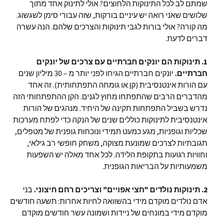
שמתם לב לכל התינוקות הלחוצים? אולי לתינוק אחד מתוך
שלושים שאני רואה יש עיניים בורקות, שזה עבורי סימן לשגשוג.
מה קורה? אולי בורות לגבי תינוקות והצרכים שלהם. הנה עשרה
דברים לדעת.
1. תינוקות הם יונקים חברתיים עם צרכים של יונקים
חברתיים.
יונקים חברתיים הגיחו לפני יותר מ – 30 מיליון שנים
עם הורות אינטנסיבית (קן או גומחה התפתחותית). זה אחד
מהדברים הרבים שהתפתחו מחוץ לגנים. הקן ההתפתחותי הזה
נדרש בשביל התפתחות תקינה של היחיד. מנהגים של הורות
אינטנסיבית לתינוקות כוללים שנים של הנקה כדי לפתח מערכות
שכליות וגופניות, מגע כמעט תמידי ונוכחות גופנית של מטפלים,
תגובתיות לצרכים שמונעת מצוקה, משחק חופשי רב גילאי,
וחוויות רגועות בתקופת הלידה. לכל אחד מאלה יש השפעות
משמעותיות על הבריאות הגופנית.
2. תינוקות נולדים "חצי אפויים" וצריכים רחם חיצוני.
בני
אדם נולדים מוקדם מידי בהשוואה לחיות אחרות: תשעה חודשים
מוקדם מידי במונחים של ניידות ושמונה עשר חודשים מוקדם