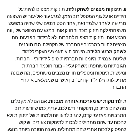
6. תינוקות מצפים לשחק ולזוז.
תינוקות מצפים להיות על
הידיים או על גוף המטפל רוב הזמן. למגע עור-אל-עור יש השפעה
מרגיעה. לאחר שלמד זאת, אחד הסטודנטים שלי שהיה במפגש
משפחתי לקח תינוק בוכה והחזיק אותו במגע עם הצוואר שלו, וזה
הרגיע אותו. תינוקות מצפים לחברות, לא לבידוד והפרעות. הם
מצפים להיות במרכז חיי החברה של הקהילה.
הם מוכנים
לשחק מרגע הלידה.
משחק הוא האמצעי העקרי ללמוד
שליטה-עצמית ומיומנויות חברתיות. טיפול ידידותי – חברות,
תגובתיות משותפת ומשחק עליז – בונה חוכמה חברתית
ומעשית. תינוקות ומטפלים חווים מצבים משותפים, מה שבונה
את יכולות הילד ל"ריקודים" בין אישיים שממלאים את חיי
החברה.
7. לתינוקות יש מערכות אזהרה מובנות.
אם הם לא מקבלים
מה שהם צריכים, תינוקות יודיעו לכם. עדיף, כמו שיודעות רוב
התרבויות מאז ימי קדם, להגיב להעוויות ולמחוות של תינוקות ולא
לחכות עד שהם מתחילים לבכות. לתינוקות צעירים יש קושי
להפסיק לבכות אחרי שהם מתחילים. העצה הטובה ביותר בנוגע