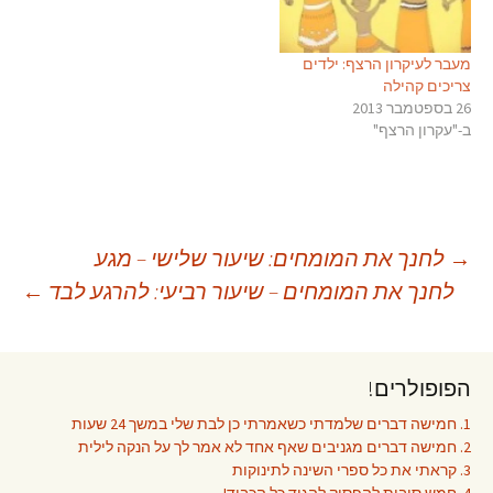
מעבר לעיקרון הרצף: ילדים
צריכים קהילה
26 בספטמבר 2013
ב-"עקרון הרצף"
יווט
→
לחנך את המומחים: שיעור שלישי – מגע
לחנך את המומחים – שיעור רביעי: להרגע לבד
←
פוסטים
הפופולרים!
1. חמישה דברים שלמדתי כשאמרתי כן לבת שלי במשך 24 שעות
2. חמישה דברים מגניבים שאף אחד לא אמר לך על הנקה לילית
3. קראתי את כל ספרי השינה לתינוקות
4. חמש סיבות להפסיק להגיד כל הכבוד!