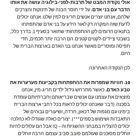
אולי נקודת המבט של תרבות-לפני-בילוגיה עושה את אותו
הדבר עם בני אדם.
על ידי חוסר הבנה של תינוקות והצרכים
שלהם, אנחנו יוצרים אנשים חריגים למין שלנו. אנחנו יכולים
לדעת שזה המקרה רק לאור הידע על בני אדם שהתפתחו
בתנאים הדומים לקן ההתפתחותי שתואר בסעיף 1: בדרך כלל,
בשבטי ציידים-לקטים קטנים. הם הרבה יותר חכמים, חדי
תפיסה ומוסריים מאשר אנחנו בני האדם בארצות הברית של
היום.
לכן הנקודה האחרונה:
10. חוויות שמפרות את ההתפתחות בקביעות מערערות את
טבע האדם.
כאשר מתרחש גידול ילדים חריג-מין, אנחנו
מוצאים את עצמנו עם אנשים שבריאותם וחברתיותם עומדת
בסכנה. (דבר שאנחנו יכולים לראות בכל רחבי ארצות הברית
בימינו עם מגפות של דכאון, חרדה, ושיעורים גבוהים של
התאבדות ושימוש בסמים***). יצורים כאלה שגודלו לא כהלכה
יכולים להצליח במבחני ההשגיות וה – IQ אבל הם עלולים להיות
זוחלים מסוכנים שעולמם סובב סביב עצמם. הרבה זוחלים