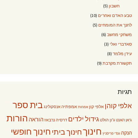
חשבון
(5)
טבע האדם ואחרים
(10)
לחנך את המומחים
(5)
משחקי מחשב
(6)
סאדברי ואלי
(3)
עידן מלמד
(8)
תקשורת מקרבת
(9)
תגיות
בית ספר
אלפי קוהן
אלפי קון
אמפתיה
אנסקולינג
אמהות
הורות
גידול ילדים
הוראה
ג'ון הולט
דרסיה נרבאז
ג'אן האנט
חינוך
חינוך חופשי
חינוך ביתי
הנקה
וונדי פריסניץ