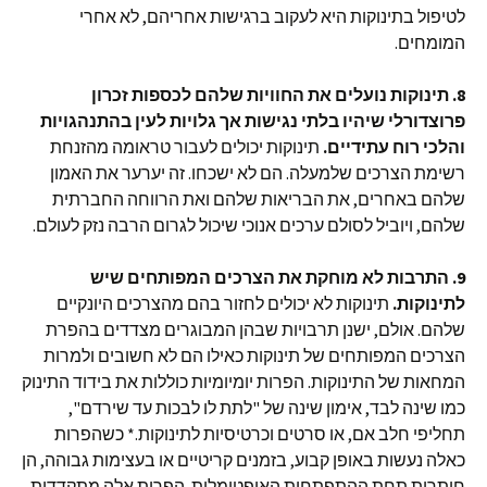
לטיפול בתינוקות היא לעקוב ברגישות אחריהם, לא אחרי
המומחים.
8. תינוקות נועלים את החוויות שלהם לכספות זכרון
פרוצדורלי שיהיו בלתי נגישות אך גלויות לעין בהתנהגויות
והלכי רוח עתידיים.
תינוקות יכולים לעבור טראומה מהזנחת
רשימת הצרכים שלמעלה. הם לא ישכחו. זה יערער את האמון
שלהם באחרים, את הבריאות שלהם ואת הרווחה החברתית
שלהם, ויוביל לסולם ערכים אנוכי שיכול לגרום הרבה נזק לעולם.
9. התרבות לא מוחקת את הצרכים המפותחים שיש
לתינוקות.
תינוקות לא יכולים לחזור בהם מהצרכים היונקיים
שלהם. אולם, ישנן תרבויות שבהן המבוגרים מצדדים בהפרת
הצרכים המפותחים של תינוקות כאילו הם לא חשובים ולמרות
המחאות של התינוקות. הפרות יומיומיות כוללות את בידוד התינוק
כמו שינה לבד, אימון שינה של "לתת לו לבכות עד שירדם",
תחליפי חלב אם, או סרטים וכרטיסיות לתינוקות.* כשהפרות
כאלה נעשות באופן קבוע, בזמנים קריטיים או בעצימות גבוהה, הן
חותרות תחת ההתפתחות האופטימלית. הפרות אלה מתקדדות