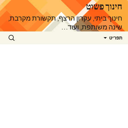
דלג
חינוך פשוט
תוכן
חינוך ביתי, עקרון הרצף, תקשורת מקרבת,
שינה משותפת, ועוד…
חיפוש:
תפריט