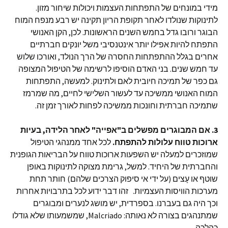
מידי במונחים של התפתחות העצמות ויכולות שיחור מזון.
לתינוקות שנולדו לאחר תקופת הריון תקינה יש רבע מנפח המוח
הבוגר ורובו גדל בחמש השנים הראשונות. לכן, הקן האנושי
התפתח להיות אפילו יותר אינטנסיבי משל יונקים חברתיים
אחרים בגלל ההתפתחות החסרה של הרך הנולד, ואורכו שלוש
עד חמש שנים. בני האדם הוסיפו לרשימה של הטיפול המצופה
גם כפר של תמיכה חיובית לאם ולתינוק. למעשה, התפתחות
המוח האנושי ממשיכה עד לעשור השלישי לחיים, מה שמרמז
שתמיכה חברתית וחונכות ממשיכה לפחות לאורך זמן זה.
3. אם המבוגרים מפשלים ב"אפייה" לאחר הלידה, בעיות
ארוכות טווח עלולות להתפתח.
לכל אחד ממנהגי הטיפול
שמוזכרים למעלה יש השפעות ארוכות טווח על הבריאות הגופנית
והחברתית של היחיד. למשל, גרימת מצוקה לתינוקות באופן
שוטף או עָצים (על ידי אי סיפוק הצרכים שלהם) חותר תחת
מערכות הוויסות העצמיות. זהו דבר ידוע לכל בתרבויות אחרות
וכך היה גם בעברנו. בספרדית, יש מושג לנערים ומבוגרים
שמתנהגים בצורה לא נאותה: Malcriado, שמשמעותו שלא גודלו
כהלכה.