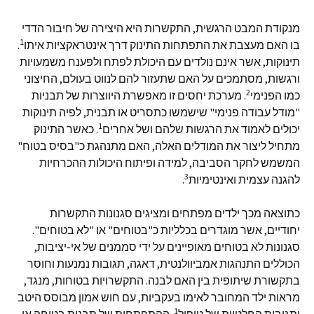
מנקודת המבט הרגשית, התקשרות היא היצירה של חיבור הדדי
1
בו האם מעצבת את התפתחות התינוק דרך אינטראקציות איתו
.
תינוקות, אשר אינם נולדים עם היכולת לפתח ולפענח משמעויות
ורגשות, מסתמכים על האם שתעזור להם לנווט בעולם, החיצוני
2
כמו הפנימי
. מערכת יחסים זו מאפשרת היווצרות של תבניות
"מודל עבודה פנימי" שישמשו כתסריט או תבנית, לפיה תינוקות
1
יכולים לאמוד את הרגשות שלהם ושל אחרים
. כאשר התינוק
מתחיל ליצור את המודלים האלה, האם מתנהגת כ"בסיס בטוח"
המשמש לחקר הסביבה, למידה ופיתוח היכולות ההכרחיות
3
להגנה עצמית ואינטימיות
.
כתוצאה מכך ילדים מפתחים ומציגים סגנונות התקשרות
יחודיים, אשר מוגדרים בכלליות כ"בטוחים" או "לא בטוחים".
סגנונות לא בטוחים מאופיינים על ידי סממנים של אי-יציבות,
הכוללים התנהגות אמביוולנטית, דאגה, תגובות נמנעות וחוסר
בתקשורת שיתופית בין האם לבנה. התקשרויות בטוחות, מנגד,
מראות ילד המחובר לאימו בעקביות, עם חוש אמון מבוסס היטב
1