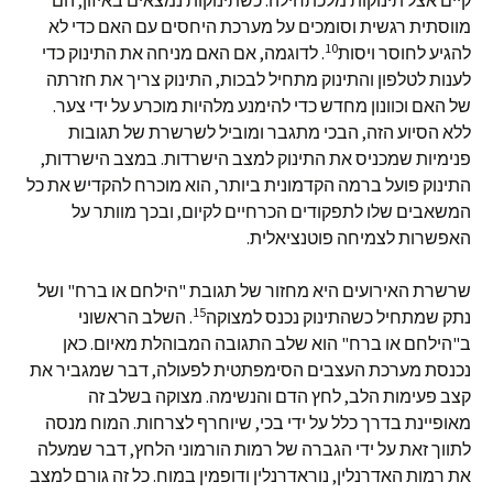
קיים אצל תינוקות מלכתחילה. כשתינוקות נמצאים באיזון, הם
מווסתית רגשית וסומכים על מערכת היחסים עם האם כדי לא
10
להגיע לחוסר ויסות
. לדוגמה, אם האם מניחה את התינוק כדי
לענות לטלפון והתינוק מתחיל לבכות, התינוק צריך את חזרתה
של האם וכוונון מחדש כדי להימנע מלהיות מוכרע על ידי צער.
ללא הסיוע הזה, הבכי מתגבר ומוביל לשרשרת של תגובות
פנימיות שמכניס את התינוק למצב הישרדות. במצב הישרדות,
התינוק פועל ברמה הקדמונית ביותר, הוא מוכרח להקדיש את כל
המשאבים שלו לתפקודים הכרחיים לקיום, ובכך מוותר על
האפשרות לצמיחה פוטנציאלית.
שרשרת האירועים היא מחזור של תגובת "הילחם או ברח" ושל
15
נתק שמתחיל כשהתינוק נכנס למצוקה
. השלב הראשוני
ב"הילחם או ברח" הוא שלב התגובה המבוהלת מאיום. כאן
נכנסת מערכת העצבים הסימפתטית לפעולה, דבר שמגביר את
קצב פעימות הלב, לחץ הדם והנשימה. מצוקה בשלב זה
מאופיינת בדרך כלל על ידי בכי, שיוחרף לצרחות. המוח מנסה
לתווך זאת על ידי הגברה של רמות הורמוני הלחץ, דבר שמעלה
את רמות האדרנלין, נוראדרנלין ודופמין במוח. כל זה גורם למצב