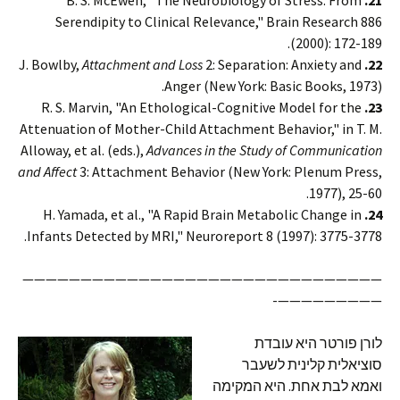
B. S. McEwen, "The Neurobiology of Stress: From
21.
Serendipity to Clinical Relevance," Brain Research 886
(2000): 172-189.
Attachment and Loss
2: Separation: Anxiety and
J. Bowlby,
22.
Anger (New York: Basic Books, 1973).
R. S. Marvin, "An Ethological-Cognitive Model for the
23.
Attenuation of Mother-Child Attachment Behavior," in T. M.
Alloway, et al. (eds.),
Advances in the Study of Communication
and Affect
3: Attachment Behavior (New York: Plenum Press,
1977), 25-60.
H. Yamada, et al., "A Rapid Brain Metabolic Change in
24.
Infants Detected by MRI," Neuroreport 8 (1997): 3775-3778.
———————————————————————————————
—————————-
לורן פורטר היא עובדת
סוציאלית קלינית לשעבר
ואמא לבת אחת. היא המקימה