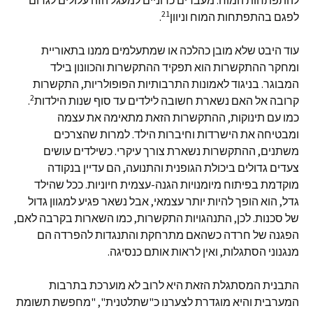
להתפתחות המוח. מעברים כרוניים למעגל הזה עלולים לגרום
21
לפגם בהתפתחות המוח וניוון
.
עוד היבט שלא מובן כהלכה או שמתעלמים ממנו בתאוריית
ומחקר ההתקשרות הוא תפקיד ההתקשרות והכוונון בילד
המבוגר. בניגוד לאמונות התרבותיות הפופולריות, התקשרות
2
קרובה אל האם נשארת חשובה לילדים עד סוף שנות הילדות
.
כמו עם תינוקות, ההתקשרות הזאת מתאימה את עצמה
ומבטיחה את הישרדות וחיברות הילד. למרות שהצרכים
משתנים, ההתקשרות נשארת צורך עיקרי. כשילדים עושים
צעדים גדולים ביכולת הגופנית והתנועה, הם עדיין בנקודה
מוקדמת בפיתוח מיומנויות הגנה-עצמית חיוניות. ככל שהילד
גדל, הוא הופך להיות יותר עצמאי, אבל נשאר פגיע למגוון גדול
של סכנות. לכן, התנהגויות התקשרות, כמו השארות בקרבה לאם,
הפגנה של חרדה כשהאם מתרחקת והתנגדות להפרדה הם
מנגנוני הסתגלות, ואין לראות אותם כנסיגה.
התבנית המסתגלת הזאת היא לרוב לא מוערכת בתרבות
המערבית והיא מוגדרת לצערנו כ"שתלטנית", "מחפשת תשומת