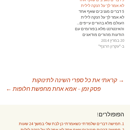
לא אמר לך על הנקה לילית
5 דברים מגניבים שאף אחד
לא אמר לך על הנקה לילית
העולם מלא בהורים עייפים...
והאינטרנט מלא בפורומים עם
הודעות מהורים מודאגים
20 במרץ 2014
ומותשים שמחפשים מידע על
ב-"עקרון הרצף"
האם התינוקות שלהם נורמלים
ומה הם "אמורים" לעשות עם
כל הפעמים שהתינוק שלהם
מתעורר בלילה. לחנויות
הספרים יש מדורים שלמים
המיודעים לשינת תינוקות,
יווט
→
קראתי את כל ספרי השינה לתינוקות
ונכתבים…
פסק זמן – אמא אחת מחפשת חלופות
←
פוסטים
הפופולרים!
1. חמישה דברים שלמדתי כשאמרתי כן לבת שלי במשך 24 שעות
2. חמישה דברים מגניבים שאף אחד לא אמר לך על הנקה לילית