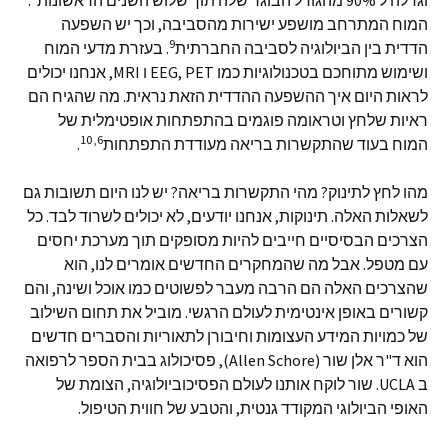
וגדלה ל 90% מהגודל הבוגר שלה תוך שלוש השנים הראשונות
.
המוח המתרחב מושפע ישירות מהסביבה, וכך יש השפעה
9
הדדית בין הביולוגיה לסביבה החברתית
. בעזרת מדעי המוח
ושימוש מתוחכם בטכנולוגיות כמו EEG, PET ו MRI, אנחנו יכולים
לראות היום איך ההשפעה ההדדית הזאת נראית. מה שהגיח הם
ראיות שלחץ וטראומה פוגמים בהתפתחות אופטימלית של
6, 10
המוח בעוד שהתקשרות בריאה מעודדת התפתחות
.
מהו לחץ לתינוק? מהי התקשרות בריאה? יש לנו היום תשובות גם
לשאלות האלה. תינוקות, אנחנו יודעים, לא יכולים לשרוד לבד. כל
הצרכים הבסיסיים חייבים להיות מסופקים תוך מערכת יחסים
עם מטפל. אבל מה שהמחקרים החדשים אומרים לנו, הוא
שהצרכים האלה הם הרבה מעבר לפשוטים כמו אוכל ושינה, והם
קשורים באופן אינטימית לעולם הרגשי. מוביל את תחום השילוב
של כמויות המידע העצומות וחיבורן לתאוריות והסברים חדשים
הוא ד"ר אלן שור (Allen Schore), פסיכולוג בבית הספר לרפואה
ב UCLA. שור לוקח אותנו לעולם הפסיכוביולוגיה, הצומת של
האופי הביולוגי המקודד גנטית, והטבע של חווית הטיפול.