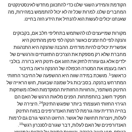
הקודמת והמידע השגוי שלנו כדי להתכוונן מחדש לאינסטינקטים
המחברים שלנו. למרות שכל זה לא יכול להתממש במהירות, מה
שאנחנו יכולים לעשות הוא להנחיל את הידע הזה בחיינו.
מקורות שמייעצים לנו להשתמש בתחליפי חלב אם, בקבוקים
והנקה לפי לוח זמנים כאשר הנקה לפי סימן מהתינוק היא
אפשרית יכולים להיות מודחים. ההבנה שהנקה היא התנהגות
מחברת שלא רק מספקת את הצרכים התזונתיים והרגשיים של
ילדים אלא גם עוזרת לחזק את הזוג אם-תינוק היא ברורה. בולבי
ראה בעצמו את המטרה הכפולה של ההנקה וראה בחיבור
1
כראשוני
. מושכת במידה שווה היא ההשפעה של החיבור החזותי
המתרחש בהנקה. בסביבות גיל שמונה שבועות, חוש הראייה של
התינוק משתפר, והחוויות החזותיות המוקדמות האלה משחקות
תפקיד חשוב בהתפתחות. הפנים מלאות הרגש של האם הם
24
הגירוי החזותי העוצמתי ביותר שפוגש התינוק
. היצירה של
בהייה הדדית עזה גורמת לרמות האנדורפינים במוח התינוק
לעלות, ויוצרות תחושה של אושר. החיווט הרגשי גורם גם לרמות
10
האנדורפינים של האם לעלות, דבר שגורם לסנכרון רגשי
.