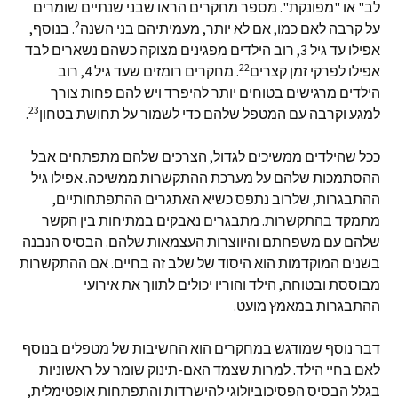
לב" או "מפונקת". מספר מחקרים הראו שבני שנתיים שומרים
2
על קרבה לאם כמו, אם לא יותר, מעמיתיהם בני השנה
. בנוסף,
אפילו עד גיל 3, רוב הילדים מפגינים מצוקה כשהם נשארים לבד
22
אפילו לפרקי זמן קצרים
. מחקרים רומזים שעד גיל 4, רוב
הילדים מרגישים בטוחים יותר להיפרד ויש להם פחות צורך
23
למגע וקרבה עם המטפל שלהם כדי לשמור על תחושת בטחון
.
ככל שהילדים ממשיכים לגדול, הצרכים שלהם מתפתחים אבל
ההסתמכות שלהם על מערכת ההתקשרות ממשיכה. אפילו גיל
ההתבגרות, שלרוב נתפס כשיא האתגרים ההתפתחותיים,
מתמקד בהתקשרות. מתבגרים נאבקים במתיחות בין הקשר
שלהם עם משפחתם והיווצרות העצמאות שלהם. הבסיס הנבנה
בשנים המוקדמות הוא היסוד של שלב זה בחיים. אם ההתקשרות
מבוססת ובטוחה, הילד והוריו יכולים לתווך את אירועי
ההתבגרות במאמץ מועט.
דבר נוסף שמודגש במחקרים הוא החשיבות של מטפלים בנוסף
לאם בחיי הילד. למרות שצמד האם-תינוק שומר על ראשוניות
בגלל הבסיס הפסיכוביולוגי להישרדות והתפתחות אופטימלית,