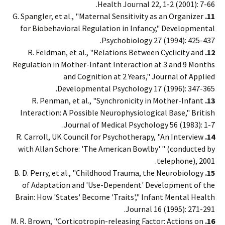
Health Journal 22, 1-2 (2001): 7-66.
G. Spangler, et al., "Maternal Sensitivity as an Organizer
11.
for Biobehavioral Regulation in Infancy," Developmental
Psychobiology 27 (1994): 425-437.
R. Feldman, et al., "Relations Between Cyclicity and
12.
Regulation in Mother-Infant Interaction at 3 and 9 Months
and Cognition at 2 Years," Journal of Applied
Developmental Psychology 17 (1996): 347-365.
R. Penman, et al., "Synchronicity in Mother-Infant
13.
Interaction: A Possible Neurophysiological Base," British
Journal of Medical Psychology 56 (1983): 1-7.
R. Carroll, UK Council for Psychotherapy, "An Interview
14.
with Allan Schore: 'The American Bowlby' " (conducted by
telephone), 2001.
B. D. Perry, et al., "Childhood Trauma, the Neurobiology
15.
of Adaptation and 'Use-Dependent' Development of the
Brain: How 'States' Become 'Traits'," Infant Mental Health
Journal 16 (1995): 271-291.
M. R. Brown, "Corticotropin-releasing Factor: Actions on
16.