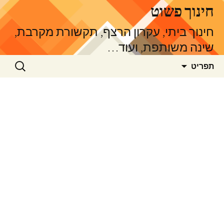
דלג
חינוך פשוט
תוכן
חינוך ביתי, עקרון הרצף, תקשורת מקרבת,
שינה משותפת, ועוד…
חיפוש:
תפריט