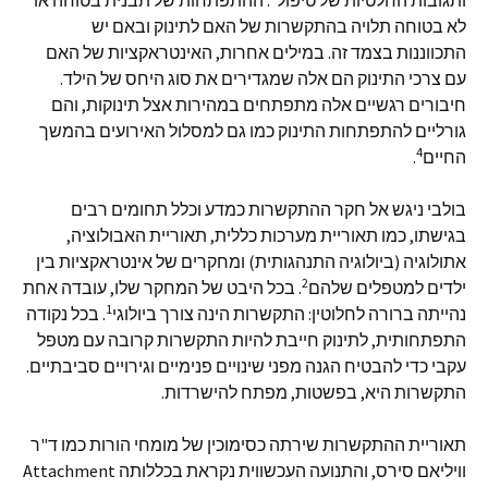
ותגובות החלטיות של טיפול
. ההתפתחות של תבנית בטוחה או
לא בטוחה תלויה בהתקשרות של האם לתינוק ובאם יש
התכווננות בצמד זה. במילים אחרות, האינטראקציות של האם
עם צרכי התינוק הם אלה שמגדירים את סוג היחס של הילד.
חיבורים רגשיים אלה מתפתחים במהירות אצל תינוקות, והם
גורליים להתפתחות התינוק כמו גם למסלול האירועים בהמשך
4
החיים
.
בולבי ניגש אל חקר ההתקשרות כמדע וכלל תחומים רבים
בגישתו, כמו תאוריית מערכות כללית, תאוריית האבולוציה,
אתולוגיה (ביולוגיה התנהגותית) ומחקרים של אינטראקציות בין
2
ילדים למטפלים שלהם
. בכל היבט של המחקר שלו, עובדה אחת
1
נהייתה ברורה לחלוטין: התקשרות הינה צורך ביולוגי
. בכל נקודה
התפתחותית, לתינוק חייבת להיות התקשרות קרובה עם מטפל
עקבי כדי להבטיח הגנה מפני שינויים פנימיים וגירויים סביבתיים.
התקשרות היא, בפשטות, מפתח להישרדות.
תאוריית ההתקשרות שירתה כסימוכין של מומחי הורות כמו ד"ר
וויליאם סירס, והתנועה העכשווית נקראת בכללותה Attachment