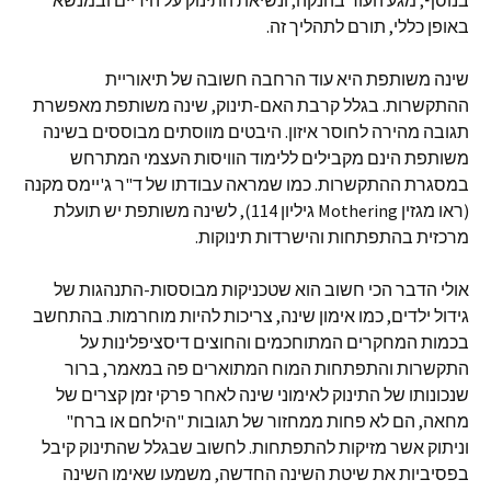
בנוסף, מגע העור בהנקה, ונשיאת התינוק על הידיים ובמנשא
באופן כללי, תורם לתהליך זה.
שינה משותפת היא עוד הרחבה חשובה של תיאוריית
ההתקשרות. בגלל קרבת האם-תינוק, שינה משותפת מאפשרת
תגובה מהירה לחוסר איזון. היבטים מווסתים מבוססים בשינה
משותפת הינם מקבילים ללימוד הוויסות העצמי המתרחש
במסגרת ההתקשרות. כמו שמראה עבודתו של ד"ר ג'יימס מקנה
(ראו מגזין Mothering גיליון 114), לשינה משותפת יש תועלת
מרכזית בהתפתחות והישרדות תינוקות.
אולי הדבר הכי חשוב הוא שטכניקות מבוססות-התנהגות של
גידול ילדים, כמו אימון שינה, צריכות להיות מוחרמות. בהתחשב
בכמות המחקרים המתוחכמים והחוצים דיסציפלינות על
התקשרות והתפתחות המוח המתוארים פה במאמר, ברור
שנכונותו של התינוק לאימוני שינה לאחר פרקי זמן קצרים של
מחאה, הם לא פחות ממחזור של תגובות "הילחם או ברח"
וניתוק אשר מזיקות להתפתחות. לחשוב שבגלל שהתינוק קיבל
בפסיביות את שיטת השינה החדשה, משמעו שאימו השינה