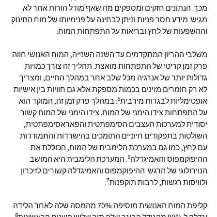
מכך. הנתונים חזקים ומספקים מה שאף מודל הורות אחר לא
מגיש: מידע חסר פניות וניתן לבחינה על פנימיותו של מוח התינוק
וההשפעות של לחץ ובריאות על התפתחות המוח.
משלבי ההריון המתקדמים עד השנה השנייה, המוח האנושי חווה
פרק זמן קריטי של התפתחות מואצת. תהליך זה צורך כמויות
גדולות יותר של אנרגיה מכל שלב אחר במהלך החיים, ומצריך
לא רק חומרים מזינים בכמות מספקת אלא גם חוויות בין אישיות
5
אופטימליות לבגרות מירבית
. במהלך פרק זמן זה, המוקד הוא
על התפתחות צידו הימני של המוח. צידו הימני של המוח קשור
יסודית למערכות העצבים הסימפתטית והפאראסימפתטית,
השולטות בתפקודים חיוניים התומכים בהישרדות והתמודדות
עם לחץ, כמו גם במערכת הלימבית של המוח, הכוללת את
6
ההיפוקמפוס והאמיגדלה
. המערכת הלימבית היא המושב
הנוירולוגי של הרגש. ההיפוקמפוס והאמיגדלה קשורים לזיכרון
7
ולוויסות רגשות, לרבות תוקפנות
.
קליפת המוח האנושית מוסיפה 70% מהמסה שלה לאחר הלידה
8