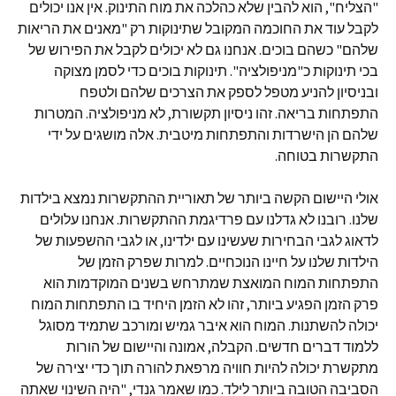
"הצליח", הוא להבין שלא כהלכה את מוח התינוק. אין אנו יכולים
לקבל עוד את החוכמה המקובל שתינוקות רק "מאנים את הריאות
שלהם" כשהם בוכים. אנחנו גם לא יכולים לקבל את הפירוש של
בכי תינוקות כ"מניפולציה". תינוקות בוכים כדי לסמן מצוקה
ובניסיון להניע מטפל לספק את הצרכים שלהם ולטפח
התפתחות בריאה. זהו ניסיון תקשורת, לא מניפולציה. המטרות
שלהם הן הישרדות והתפתחות מיטבית. אלה מושגים על ידי
התקשרות בטוחה.
אולי היישום הקשה ביותר של תאוריית ההתקשרות נמצא בילדות
שלנו. רובנו לא גדלנו עם פרדיגמת ההתקשרות. אנחנו עלולים
לדאוג לגבי הבחירות שעשינו עם ילדינו, או לגבי ההשפעות של
הילדות שלנו על חיינו הנוכחיים. למרות שפרק הזמן של
התפתחות המוח המואצת שמתרחש בשנים המוקדמות הוא
פרק הזמן הפגיע ביותר, זהו לא הזמן היחיד בו התפתחות המוח
יכולה להשתנות. המוח הוא איבר גמיש ומורכב שתמיד מסוגל
ללמוד דברים חדשים. הקבלה, אמונה והיישום של הורות
מתקשרת יכולה להיות חוויה מרפאת להורה תוך כדי יצירה של
הסביבה הטובה ביותר לילד. כמו שאמר גנדי, "היה השינוי שאתה