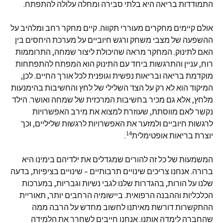
התמודדות בריאה היא בלתי סבירה ומחלה עלולה להתפתח.
אולם קיימים מחקרים מעוררי תקווה. קיים מחקר רחב ומלהיב על
ההשפעה של מצבי משחק ורגש חיוביים על מערכת היחסים בין
האם לתינוק. המחקר מראה שהיכולת ליצור שמחה, התרוממות
רוח, עניין והתרגשות ביחד עם התינוק הוא המפתח להתפתחות
מוקדמת בריאה ובריאות נפשית וגופנית לכל אורך החיים. לכן,
המיקוד הוא לא רק על הצד השלילי של לחץ והחשיבות בהימנעות
מלחץ, אלא גם מכיר בחשיבות המרכזית של שמחה ואושר. הילד
נקשר לאם מווסתת, שעוזרת למצוא את מירב האפשרויות
לרגשות חיוביים ולמזער את האפשרויות לרגשות שליליים, וכך
14
יוצרת בריאות אופטימלית
.
המשמעות של כל זה להורים שמגדלים את ילדיהם בימינו היא
ברורה. אנחנו צריכים שינויים תרבותיים – שינויים בציפיות, בדעה
שלנו על הורות, בהגדרות שלנו לגבי נשיות וגבריות, במערכות
הכלכליות וההבנה הרפואית. ביישומיה הרחבים יותר, תאוריית
ההתקשרות דורשת מאיתנו לחשוב מחדש על הרבה ממה
שהחברה לימדה אותנו. אנחנו חייבים לשחרר את הלמידה