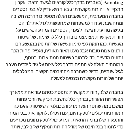
Parenting (בעברית בדרך כלל קוראים לגישה הזאת "עקרון
הרצף" או "הורות מקושרת"). בעוד היא עדיין לא במיינסטרים
בחברה המערבית, המשאבים האלה מספקים הדרכה חשובה
ומתחשבת ועידוד למשפחות שמחפשות לגדל את ילדיהם
בגישה מודעת ורגישה. לצערי, הספרים והמידע הנגישים על
הורות מקושרת מצומצמים בדרך כלל לרשימות של שיטות
מעשיות, כמו הנקה לפי סימן ונשיאה של התינוק במנשא. הם
נותנים עצות טובות אבל מעט מאוד תאוריה, ואפילו פחות מכך
נתונים מדעיים, כדי לתמוך בשיטות המתוארות. בנוסף,
המומחים האלה לא נותנים בדרך כלל עצות על גידול ילדים מעבר
לגיל שנתיים, בדיוק כשהרבה מההיבטים הקשים והמבלבלים
יותר של הורות מקושרת נכנסים לפעולה.
בחברה שלנו, הורות מקושרת נתפסת כסתם עוד אחת ממערך
אפשרויות ההורות, ובדרך כלל נחשבת הכי קשה והכי פחות
מושכת. מה שחסר הוא המדע והטכנולוגיה ששיטות ההערכה
המודרניות יכולים לספק. היום, עם היכולת לחקור את נבכי המוח
והתפקוד שלו ברמה התאית, המדע יכול לספק נתונים מכריעים
כדי לתמוך בכל היבט של מודל ההורות המקיף של בולבי, ויותר