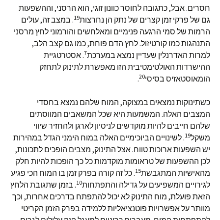
חסרים. אבל, כתגובה לחוסר כוונון זוגי, הוא הרסני, וההשפעות
19
גם של פרקי זמן קצרים של נתק הן נחרצות
. במצב זה, עולים
הרמות של סמי הרגעה פנימיים ומאלחשים והורמוני לחץ מרסני
התנהגות כמו קורטיזול. לחץ הדם פוחת, כמו גם קצב הלב,
7
למרות האדרנלין שעדיין נמצא במערכת
. אסטרטגיית
ההישרדות האולטימטיבית הזו מאפשרת לתינוק לתחזק
20
הומאוסטאזיס בסיסי
.
כשתינוקות נמצאים במצוקה, המוח שלהם נמצא בחסדי
המצבים האלה. המשמעות היא שכל המשאבים המווסתים
שלהם חייבים להיות מוקדשים לניסיון לארגן ולהחזיר שיווי
19
משקל
. לשינויים הביוכימיים האלה במוח הימני הגדל במהירות
יש השפעות ארוכות טווח. אצל התינוק, מצבים הופכים לתכונות,
לכן ההשפעות של טראומות מוקדמות כל כך הופכות להיות חלק
15
מהאישיות המתגבשת
. כל זה קורה בפרק זמן בו המוח הכי פגיע
10
לגירויים המשפיעים על גדילה והתפתחות
. בזמן שתגובת הלחץ
הזאת פועלת, מוח התינוק לא יכול להתפתח בדרכים אחרות, וכך
מוותר על אפשרויות פוטנציאליות ללמידה בפרק הזמן הקריטי