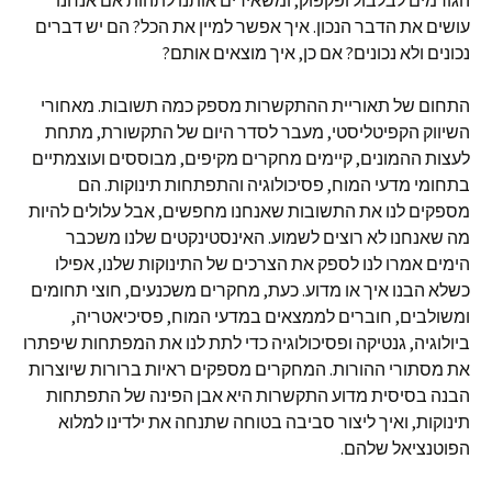
הגורמים לבלבול ופקפוק, ומשאירים אותנו לתהות אם אנחנו
עושים את הדבר הנכון. איך אפשר למיין את הכל? הם יש דברים
נכונים ולא נכונים? אם כן, איך מוצאים אותם?
התחום של תאוריית ההתקשרות מספק כמה תשובות. מאחורי
השיווק הקפיטליסטי, מעבר לסדר היום של התקשורת, מתחת
לעצות ההמונים, קיימים מחקרים מקיפים, מבוססים ועוצמתיים
בתחומי מדעי המוח, פסיכולוגיה והתפתחות תינוקות. הם
מספקים לנו את התשובות שאנחנו מחפשים, אבל עלולים להיות
מה שאנחנו לא רוצים לשמוע. האינסטינקטים שלנו משכבר
הימים אמרו לנו לספק את הצרכים של התינוקות שלנו, אפילו
כשלא הבנו איך או מדוע. כעת, מחקרים משכנעים, חוצי תחומים
ומשולבים, חוברים לממצאים במדעי המוח, פסיכיאטריה,
ביולוגיה, גנטיקה ופסיכולוגיה כדי לתת לנו את המפתחות שיפתרו
את מסתורי ההורות. המחקרים מספקים ראיות ברורות שיוצרות
הבנה בסיסית מדוע התקשרות היא אבן הפינה של התפתחות
תינוקות, ואיך ליצור סביבה בטוחה שתנחה את ילדינו למלוא
הפוטנציאל שלהם.