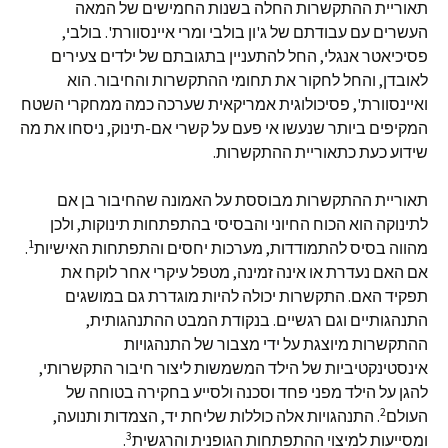
תאוריית ההתקשרות החלה בשנות החמישים של המאה
העשרים עם עבודתם של ג'ון בולבי ומרי איינסוורת'. בולבי,
פסיכיאטר אנגלי, החל להתעניין בתגובתם של ילדים צעירים
לאובדן, והחל לחקור את תחומי ההתקשרות והחיבור. הוא
ואיינסוורת', פסיכולוגית אמריקאית שערכה כמה ממחקרי השטח
המקיפים ביותר שנעשו אי פעם על קשרי אם-תינוק, ניסחו את מה
שידוע כעת כתאוריית ההתקשרות.
תאוריית ההתקשרות מבוססת על האמונה שהחיבור בן אם
לתינוקה הוא הכוח החיוני והבסיסי בהתפתחות תינוקות, ולכן
1
מהווה בסיס להתמודדות, מערכות יחסים והתפתחות האישיות
.
אם האם נעדרת או אינה זמינה, מטפל עיקרי אחר לוקח את
תפקיד האם. התקשרות יכולה להיות מוגדרת גם במושגים
התנהגותיים וגם רגשיים. בנקודת המבט ההתנהגותית,
ההתקשרות מיוצגת על ידי מצבור של התנהגויות
אינסטינקטיביות של הילד המשמשות ליצור חיבור התקשרותי,
להגן על הילד מפני פחד וסכנה ולסייע בחקירה בטוחה של
2
העולם
. התנהגויות אלה כוללות שליחת יד, הצמדות ותנועה,
3
ומסייעות למיצוי ההתפתחות הגופנית והרגשית
.