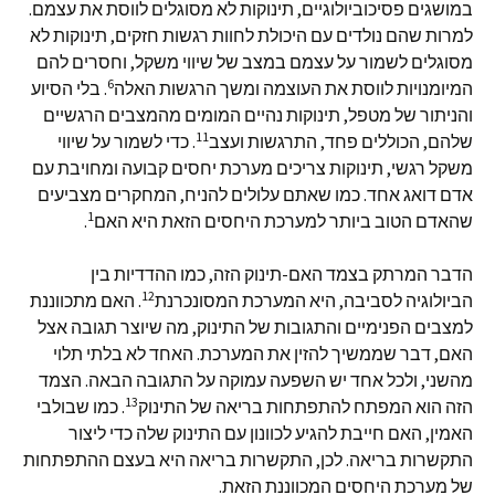
במושגים פסיכוביולוגיים, תינוקות לא מסוגלים לווסת את עצמם.
למרות שהם נולדים עם היכולת לחוות רגשות חזקים, תינוקות לא
מסוגלים לשמור על עצמם במצב של שיווי משקל, וחסרים להם
6
המיומנויות לווסת את העוצמה ומשך הרגשות האלה
. בלי הסיוע
והניתור של מטפל, תינוקות נהיים המומים מהמצבים הרגשיים
11
שלהם, הכוללים פחד, התרגשות ועצב
. כדי לשמור על שיווי
משקל רגשי, תינוקות צריכים מערכת יחסים קבועה ומחויבת עם
אדם דואג אחד. כמו שאתם עלולים להניח, המחקרים מצביעים
1
שהאדם הטוב ביותר למערכת היחסים הזאת היא האם
.
הדבר המרתק בצמד האם-תינוק הזה, כמו ההדדיות בין
12
הביולוגיה לסביבה, היא המערכת המסונכרנת
. האם מתכווננת
למצבים הפנימיים והתגובות של התינוק, מה שיוצר תגובה אצל
האם, דבר שממשיך להזין את המערכת. האחד לא בלתי תלוי
מהשני, ולכל אחד יש השפעה עמוקה על התגובה הבאה. הצמד
13
הזה הוא המפתח להתפתחות בריאה של התינוק
. כמו שבולבי
האמין, האם חייבת להגיע לכוונון עם התינוק שלה כדי ליצור
התקשרות בריאה. לכן, התקשרות בריאה היא בעצם ההתפתחות
של מערכת היחסים המכווננת הזאת.