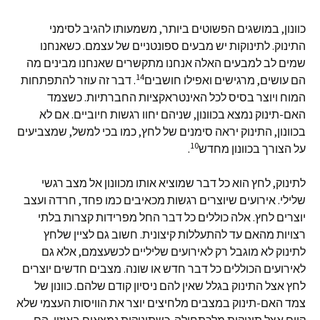
כוונון, במושגים הפשוטים ביותר, משמעותו להגיב לסימני
התינוק. לתינוקות יש מבעים ספונטניים של עצמם. כשאנחנו
שמים לב למבעים האלה אנחנו מתקשרים שאנחנו מבינים מה
14
הם עושים, מרגישים ואפילו חושבים
. דבר זה עוזר להתפתחות
המוח ויוצר בסיס לכל האינטראקציות החברתיות. כשצמד
האם-תינוק נמצא בכוונון, שניהם יחוו רגשות חיוביים. אם לא
בכוונון, התינוק יראה סימנים של לחץ, כמו בכי למשל, שמצביעים
10
על הצורך בכוונון מחדש
.
לתינוק, לחץ הוא כל דבר שמוציא אותו מכוונון אל מצב רגשי
שלילי. אירועים שיוצרים רגשות מכאיבים כמו פחד, חרדה ועצב
יוצרים לחץ. אלה כוללים כל דבר החל מפרידות קצרות בלתי
רצויות מהאם עד להתעללות קיצונית. חשוב גם לציין שלחץ
לתינוק לא מוגבל רק לאירועים שליליים לכשעצמם, אלא גם
לאירועים הכוללים כל דבר חדש או שונה. מצבים חדשים יוצרים
לחץ אצל התינוק בגלל שאין להם ניסיון קודם שלהם. כוונון של
צמד האם-תינוק במצבים מלחיצים יוצר את הוויסות העצמי שלא