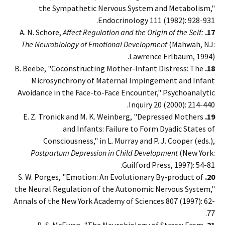
the Sympathetic Nervous System and Metabolism,"
Endocrinology 111 (1982): 928-931.
Affect Regulation and the Origin of the Self:
A. N. Schore,
17.
The Neurobiology of Emotional Development
(Mahwah, NJ:
Lawrence Erlbaum, 1994).
B. Beebe, "Coconstructing Mother-Infant Distress: The
18.
Microsynchrony of Maternal Impingement and Infant
Avoidance in the Face-to-Face Encounter," Psychoanalytic
Inquiry 20 (2000): 214-440.
E. Z. Tronick and M. K. Weinberg, "Depressed Mothers
19.
and Infants: Failure to Form Dyadic States of
Consciousness," in L. Murray and P. J. Cooper (eds.),
Postpartum Depression in Child Development
(New York:
Guilford Press, 1997): 54-81.
S. W. Porges, "Emotion: An Evolutionary By-product of
20.
the Neural Regulation of the Autonomic Nervous System,"
Annals of the New York Academy of Sciences 807 (1997): 62-
77.