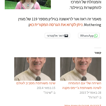
והמנהלת של המרכז
להתקשרות בניוזילנד.
מאמר זה ראה אור לראשונה בגיליון מספר 119 של מגזין
Mothering.
ניתן לקרוא את הגרסה המקורית כא
ן.
WhatsApp
דואר אלקטרוני
קשור
השיחה שלי עם המומחה
שינה משותפת מסביב לעולם
לשינה משותפת ג'יימס מקנה
15 במאי 2014
28 באפריל 2015
ב-"שינה"
ב-"הורות"
5 דברים מגניבים שאף אחד