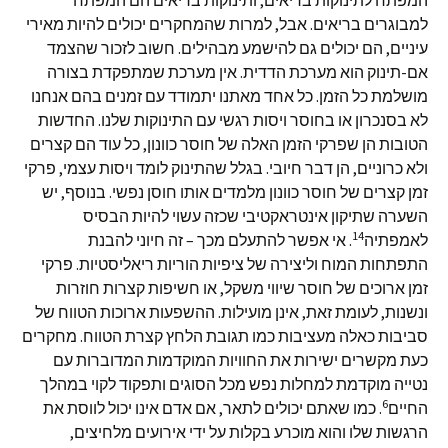
המפתח לתינוקות בריאים, ותינוקות בריאים הם המפתח
למבוגרים בריאים. אבל, למרות שהמחקרים יכולים להיות מאירי
עיניים, הם יכולים גם להישמע מבהילים. חשוב לזכור שהצמד
אם-תינוק הוא מערכת הדדית. אין מערכת שמתפקדת בצורה
מושלמת כל הזמן. כל אחד מאתנו יתמודד עם זמנים בהם אנחנו
לא בסנכרון או בחוסר ויסות רגשי עם התינוקות שלנו. החדשות
הטובות הן שפרקי הזמן האלה של חוסר כוונון, כל עוד הם קצרים
ולא כרוניים, הן דבר חיובי. בגלל שהתינוק לומד ויסות עצמי, פרקי
זמן קצרים של חוסר כוונון מלמדים אותו חוסן נפשי. בנוסף, יש
השערה שתיקון אינטראקטיבי שכזה עשוי להיות הבסיס
14
לאמפתיה
. אי אפשר להתעלם מכך – זה חיוני להבנת
התפתחות המוח וליצירה של ציפיות הוריות ריאליסטיות. פרקי
זמן ארוכים של חוסר שיווי משקל, או חשיפות קצרות חוזרות
ונשנות, לעומת זאת, אינן מועילות. ההשפעות ארוכות הטווח של
סביבות כאלה מעציבות כמו תגובת הלחץ קצרת הטווח. מחקרים
כעת מקשרים ישירות את החוויות המוקדמות המדוברות עם
נטייה מוקדמת למחלות נפש מכל הסוגים ותפקוד לקוי במהלך
6
החיים
. כמו שאתם יכולים לתאר, אם אדם אינו יכול לווסת את
הרגשות שלו והוא מוכרע בקלות על ידי אירועים מלחיצים,