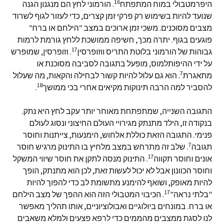
16
היפרמטבולי במוח המתפתח
. הורמוני לחץ הם מנגנון הגנה
שנועד להיות בשימוש רק פרקי זמן קצרים, כדי לעזור לגוף לשרוד
מצבים מסוכנים. משכי זמן ארוכים במצב "הילחם או ברח"
פוגעים בגוף. יתרה מכך, חשיפה ממושכת ללחץ גורמת לרמות
17
גבוהות של הורמוני בלוטת התריס ווזופרסין
. וזופרסין, שמופרש
על ידי ההיפותלמוס, מופעל בתגובה לסביבה מסוכנת או
7
מתאגרת
. הוא גם עלול להיות קשור לבחילה והקאות, מה שעלול
18
להסביר למה הרבה תינוקות מקיאים אחרי בכי ממושך
.
התגובה השנייה, שמתפתחת מאוחר יותר עקב לחץ היא נתק.
בנקודה זו, הילד מתנתק מגירויי העולם החיצוני ונסוג לעולם
פנימי. התגובה הזאת כוללת אלחוש, הימנעות, צייתנות וחוסר
7
תגובה
. שלב זה מתרחש במצב מלחיץ בו התינוק מרגיש חוסר
17
אונים וחוסר תקווה
. התינוק מנסה לתקן את חוסר שיווי המשקל
וחוסר הכוונון אבל לא יכול לעשות זאת, לכן הוא מתנתק, הופך
להיות מאופק, ושואף להימנע מתשומת לב כדי להפוך להיות
17
"בלתי נראה"
. הכיבוי המטבולי הזה הוא ההפך של מצב הילחם
או ברח. במונחים ביולוגיים ואבולוציוניים, אותו תהליך מאפשר
לנו לסגת ממצבים מהממים כדי לרפא פצעים ולמלא משאבים