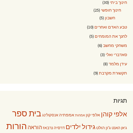
חינוך ביתי
(30)
חינוך חופשי
(25)
חשבון
(5)
טבע האדם ואחרים
(10)
לחנך את המומחים
(5)
משחקי מחשב
(6)
סאדברי ואלי
(3)
עידן מלמד
(8)
תקשורת מקרבת
(9)
תגיות
בית ספר
אלפי קוהן
אלפי קון
אמפתיה
אנסקולינג
אמהות
הורות
גידול ילדים
הוראה
ג'ון הולט
דרסיה נרבאז
ג'אן האנט