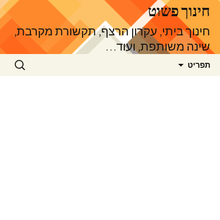
דלג
חינוך פשוט
תוכן
חינוך ביתי, עקרון הרצף, תקשורת מקרבת,
שינה משותפת, ועוד…
חיפוש:
תפריט