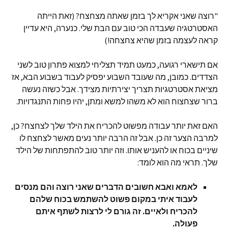
"רוצה שאני אקריא לך בזמן שאתה מצחצח? (זאת הייתה
האסטרטגיה שעבדה הכי טוב עם הבת שלי. כנערה, היא עדיין
קראה לעצמה בזמן שהיא צחצחה!)
אם תישארי רגועה, כמעט תמיד תצליחי למצוא פתרון טוב לשני
הצדדים. כמובן, מה שעובד השבוע יפסיק לעבוד בשבוע הבא, אז
מציאת אסטרטגיות תצריך יצירתיות מצידך. אבל כשזה נעשה
ברור שצחצוח הוא לא משהו למשא ומתן, יהיו פחות התנגדויות.
האם זאת יותר עבודה מפשוט להכריח את הילד שלך לצחצח? כן,
למרבה הצער זה כן. אבל זה הרבה יותר נעים מאשר לצחצח לו
שיניים בכוח או להעניש אותו. וזה יותר טוב להתפתחות של הילד
שלך. תראי מה הוא לומד:
לאמא ואבא חשובים הדברים שאני רוצה והם מנסים
לעבוד איתי במקום פשוט להשתמש בכוח שלהם
להכריח ולאיים. זה גורם לי לרצות לשתף איתם
פעולה.