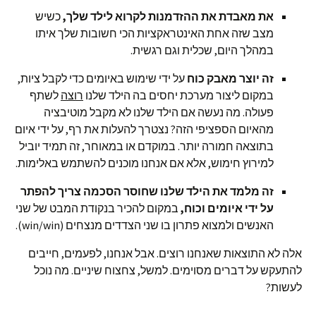
את מאבדת את ההזדמנות לקרוא לילד שלך,
כשיש
מצב שזה אחת האינטראקציות הכי חשובות שלך איתו
במהלך היום, שכלית וגם רגשית.
זה יוצר מאבק כוח
על ידי שימוש באיומים כדי לקבל ציות,
במקום ליצור מערכת יחסים בה הילד שלנו
רוצה
לשתף
פעולה. מה נעשה אם הילד שלנו לא מקבל מוטיבציה
מהאיום הספציפי הזה? נצטרך להעלות את רף, על ידי איום
בתוצאה חמורה יותר. במוקדם או במאוחר, זה תמיד יוביל
למירוץ חימוש, אלא אם אנחנו מוכנים להשתמש באלימות.
זה מלמד את הילד שלנו שחוסר הסכמה צריך להפתר
על ידי איומים וכוח,
במקום להכיר בנקודת המבט של שני
האנשים ולמצוא פתרון בו שני הצדדים מנצחים (win/win).
אלה לא התוצאות שאנחנו רוצים. אבל אנחנו, לפעמים, חייבים
להתעקש על דברים מסוימים. למשל, צחצוח שיניים. מה נוכל
לעשות?