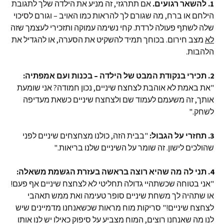
1. להשאר רגועים.
אם תתרגזי, זה מניע את הילדה שלך לתגובת
הילחם או ברח, מה שגורם לך להראות כמו האויב – וגורם לסיכוי
שלה לשתף פעולה לרדת. קחי נשימה עמוקה ותזכירי לעצמך שזה
לא
מצב חירום. בכוחך תמיד להשקיט את הסערה, או להגדיל את
הלהבות.
2. תכירי בנקודת המבט של הילדה – בכנות ועם אמפתיה:
"את באמת לא אוהבת לצחצח שיניים, נכון חמודה? אני שומעת
אותך, זה משעמם לעמוד שם ולצחצח שיניים כשאת מעדיפה
לשחק."
3. תחזרי על הגבול:
"בבית הזה, כולנו מצחצחים שיניים לפני
שהולכים לישון. זה שומר על השיניים שלנו בריאות."
4. תני לה מה שהיא רוצה בראשה בעזרת הגשמת משאלה:
"אני בטוחה שכשתהיי גדולה תחליטי לא לצחצח שיניים אף פעם!
או שתהיה לך משחת שיניים סופר טעימה ואת ממש תאהבי
לצחצח שיניים!" סריקות מוח מראות שכשאנחנו מדמיינים שיש
לנו מה שאנחנו רוצים, המוח מצביע על סיפוק כאילו יש לנו אותו