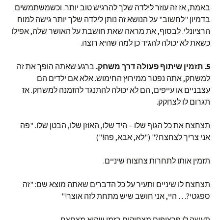
באמת, אז זה עוזר לילדה שלך להרגיש טוב יותר. וכשמשתמשים
בדמיון "לחשוב" על הנושא זה נותן לילדה שלך יותר גישה למוח
הרציונלי. לבסוף, את מראה שאת חושבת על האושר שלה, אפילו
כשאת לא יכולה להגיד כן למה שהיא רוצה.
5. תזמין שיתוף פעולה דרך משחק.
ברגע שאתה הופך את זה
למשחק, אתה נפטר ממירוץ החימוש. אלא אם ילדים הם
עצבניים או עייפים, הם לא יכולה להתנגד להזמנה למשחק. אז
תגרום לו לצחקק.
תצחצח את כל הגוף שלו – היד שלו, האוזן שלו, הבטן שלו. "פה
אני צריך לצחצח?" ("לא, אבא, פה!")
תזמין אותו לתחרות צחצוח שיניים.
תצחצח לו שיניים ותעיר על כל הדברים שאתה מוצא שם: "זה
ספגטי?… היי, אני חושב שיש מתחת לזה אוצר!"
תעשה לו פרצופים מצחיקים בזמן שהוא מצחצח.