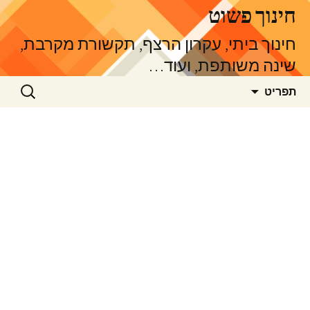
דלג
חינוך פשוט
תוכן
חינוך ביתי, עקרון הרצף, תקשורת מקרבת,
שינה משותפת, ועוד…
חיפוש:
תפריט