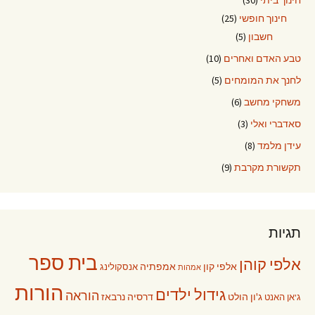
חינוך ביתי
(30)
חינוך חופשי
(25)
חשבון
(5)
טבע האדם ואחרים
(10)
לחנך את המומחים
(5)
משחקי מחשב
(6)
סאדברי ואלי
(3)
עידן מלמד
(8)
תקשורת מקרבת
(9)
תגיות
בית ספר
אלפי קוהן
אלפי קון
אמפתיה
אנסקולינג
אמהות
הורות
גידול ילדים
הוראה
ג'ון הולט
דרסיה נרבאז
ג'אן האנט