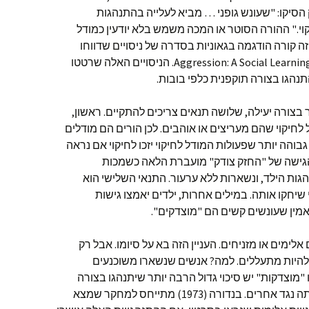
 הסיקו: "שעונש גופני … מביא לעלייה בהתנהגות
יקוי." ההורה הסוטר או המכה משמש בלא יודעין כמודל
ה קורה הודגמה בגאוניות בסדרה של ניסויים שדווחו
בספרו של בנדורה מ 1973: Aggression: A Social Learning Analysis. הניסויים האלה שרטטו
נהגו בצורה תוקפנית כלפי בובות.
 בצורה יעילה, שלושה תנאים צריכים להתקיים. ראשון,
 לחיקוי שהם מעריצים או אוהבים. לכן הורים הם מודלים
 גבוהה יותר שפעולות המודל לחיקוי יזכו לחיקוי אם נראה
הגישה של "החזק צודק" מועברת הלאה כשמכות
ות הילד, ונשארות ללא ערעור. התנאי השלישי הוא
יחקו אותה. במילים אחרות, ילדים יאמצו גישות
אמין שעונשים קשים הם "מוצדקים".
לימים או מזניחים. העניין הזה בא על סיומו. אבל רק
להיות מתעללים. למה? אנשים שנשארו משוכנעים
 "מוצדקות" יש סיכוי גדול הרבה יותר שיתנהגו בצורה
אלימה. זה גם נכון לגבי אלימות שנצפתה נגד אחרים. בנדורה (1973) מתייחס למחקר שמצא