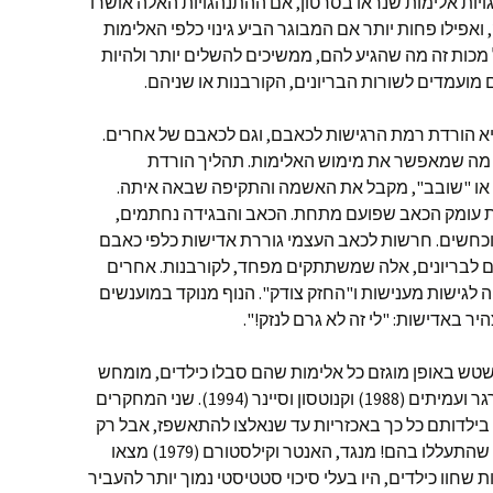
גויות אלימות שנראו בסרטון, אם ההתנהגויות האלה אושרו
ואפילו פחות יותר אם המבוגר הביע גינוי כלפי האלימות
מכות זה מה שהגיע להם, ממשיכים להשלים יותר ולהיות
 מועמדים לשורות הבריונים, הקורבנות או שניהם.
היא הורדת רמת הרגישות לכאבם, וגם לכאבם של אחרים.
 מה שמאפשר את מימוש האלימות. תהליך הורדת
 או "שובב", מקבל את האשמה והתקיפה שבאה איתה.
את עומק הכאב שפועם מתחת. הכאב והבגידה נחתמים,
מוכחשים. חרשות לכאב העצמי גוררת אדישות כלפי כאבם
 לבריונים, אלה שמשתתקים מפחד, לקורבנות. אחרים
ה לגישות מענישות ו"החזק צודק". הנוף מנוקד במוענשים
יר באדישות: "לי זה לא גרם לנזק!".
שטש באופן מוגזם כל אלימות שהם סבלו כילדים, מומחש
באופן קודר על ידי מחקרים כמו של ברגר ועמיתים (1988) וקנוטסון וסיינר (1994). שני המחקרים
בילדותם כל כך באכזריות עד שנאלצו להתאשפז, אבל רק
43% ו 60% (בהתאמה) מהם חושבים שהתעללו בהם! מנגד, האנטר וקילסטורם (1979) מצאו
חוו כילדים, היו בעלי סיכוי סטטיסטי נמוך יותר להעביר