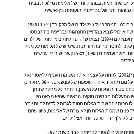
המחקר חשף שילדים שחוו רמות גבוהות יותר של אלימות מילולית בבית
 גבוהות יותר של עבריינות ותוקפנות בין-אישית.
הרשימה ממשיכה עד אין קץ, עם מחקרים כמו: המחקר של 230 ילדים של מקקורד (1979 ו 1986,
Berko, עמ' 165), שמצא שהוא יכול לנבא במדוייק התנהגות עבריינית בהתבססו
על חינוך אלים ב 75% מהמקרים. שיליין ועמיתים (1994) מצאו ש"התנהגויות בעייתיות" של ילדים
ן עקבי לחוסר בחיבה הורית, ובשימוש של אלימות על מנת
לחנך. במחקר של 570 משפחות גרמניות, מולר ועמיתים (1995) מצאו קשר ישיר בין עונשים
ילדים.
לאחרונה, הפסיכולוגית אליזבת' גרשוף (2002) לקחה על עצמה את המשימה הענקית לאסוף את
כל המחקרים שנעשו במהלך 60 שנים על מנת לחקור את ההשפעות של עונש גופני – 88 מחקרים
נו סטירות ומכות על הישבן, ודחתה כל מחקר שבחן
יו התעללות מבחינה חוקית. הראיות שהיא מצאה היו
ו מכות שנחשבות רגילות נוטות לגרום לילדים להיות יותר
ד פנים שמכות רגילות הן לא צורה של אלימות, כיוון שהם
ביל להלך רוח תוקפני יותר אצל ילדים.
לא קשה להבין למה ילדים שנענשים גופנית יכולים להפוך לבריונים. כבר בשנת 1977,