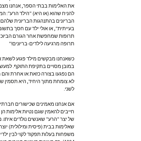
את האלימות בבתי הספר, אנחנו מצמצי
להניח שהוא (או היא) "הילד הרע": ה
הבריונים בהתנהגות הבריונית שלהם.
בעייתית", או אולי ילד עם חסך בתשומ
תרופות שמחפשת אחר הגורם הביוכימי 
תרופה מרגיעה לילדים-בריונים!"
כשאנחנו מבקשים מילד פגוע לשאת את
במובן מסויים בתקיפת התוקף. למעש
הם נפגעו בצורה כזאת או אחרת והם
לא צומחת מתוך היחיד, היא תסמין ש
לשני.
אם אנחנו מאמינים שכישורים חברתיים
חייבים להאמין שגם נטיות אלימות הן 
של יצר "הרע" שאנשים נולדים איתו.
שאלימות בבית (פיסית ומילולית) יוצר