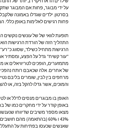
שילדים הראו חיקוי רב יותר של התנה
על ידי מבוגר, פחות אם המבוגר שתק, 
בסרטון. ילדים שגדלו באמונה שלקבל 
פחות רגישים לאלימות באופן כללי. הם
תופעת לוואי של של עונשים נוקשים 
התהליך הזה של הורדת הרגישות הוא
הרגישות מתחיל כשילד, שסווג כ"רע"
"עור קשיח" גדל על הפצע, ומסתיר 
מתמזערים, הופכים לטריוויאלים או 
של אחרים. אלה שכאבם רותח נהפכים
מרחפים בין לבין, שומרים בליבם נטיי
והמוכים, אשר גדלו להקל בזה, או להצה
האופן בו מבוגרים מנסים לדלל או לט
מצאו מספר משיבים שדיווחו שנענשו 
שאנשים שכעסו בפתיחות על התעללות ש