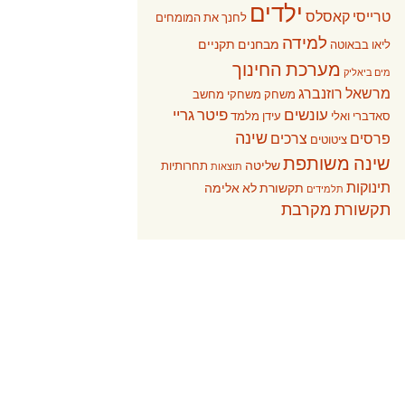
ילדים
טרייסי קאסלס
לחנך את המומחים
למידה
מבחנים תקניים
ליאו בבאוטה
מערכת החינוך
מים ביאליק
מרשאל רוזנברג
משחק
משחקי מחשב
עונשים
פיטר גריי
סאדברי ואלי
עידן מלמד
שינה
פרסים
צרכים
ציטוטים
שינה משותפת
שליטה
תחרותיות
תוצאות
תינוקות
תקשורת לא אלימה
תלמידים
תקשורת מקרבת