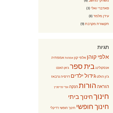
משחקי מחשב
(6)
סאדברי ואלי
(3)
עידן מלמד
(8)
תקשורת מקרבת
(9)
תגיות
אלפי קוהן
אלפי קון
אמפתיה
אמהות
בית ספר
אנסקולינג
ג'אן האנט
גידול ילדים
ג'ון הולט
דרסיה נרבאז
הורות
הוראה
הנקה
וונדי פריסניץ
חינוך
חינוך ביתי
חינוך חופשי
חינוך חופשי רדיקלי