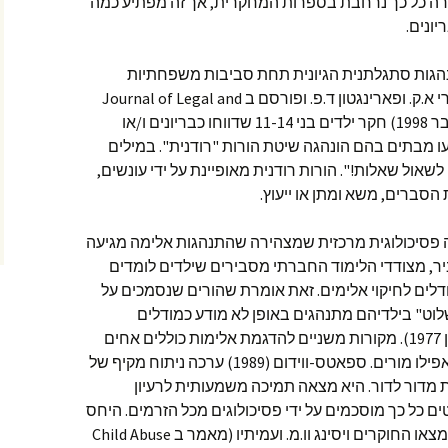
 בצורה כל כך נרחבת בספרות המחקרית, אך זה מפתיע כמה
ונים.
נהגות סתגלתנית הגיונית תחת סביבות משפחתיות
מסויימות. מחקר שנערך על ידי באלדרי א.ק. ופארינגטון ד.פ. ופורסם ב Journal of Legal and
Criminological Psychology (ספטמבר 1998) חקר ילדים בני 11-14 שדווחו כבריונים ו/או
עו מבתים בהם הונהגה שיטת הורות "רודנית". במילים
אול שאלות!". הורות רודנית מאופיינת על ידי עונשים,
הסברים, משא ומתן או ייעוץ.
 פסיכולוגית מרכזית שמצהירה שהתנהגות אלימה מגיעה
ביר, מצודדי הלימוד החברתי מסבירים שילדים לומדים
ודלים לחיקוי אלימים. זאת אומרת שהורים שנסמכים על
לשלוט" בילדיהם מתנהגים באופן לא מודע כמודלים
להתנהגות בריונית (בנדורה 1973,ברון 1977). מקורות משניים להדגמת אלימות כוללים אחים
בוגרים, אלימות תקשורתית, חברים ואפילו מורים. ספאטס-ווידום (1989) ערכה ניתוח מקיף של
מדור לדור. היא מצאה תמיכה משמעותית לרעיון
ם כל כך מוסכמים על ידי פסיכולוגים מכל הזרמים. היחס
הזה תקף גם לאלימות מילולית, כמו שמצאו החוקרים ויסינג וו.מ. ועמיתיו (מאמר ב Child Abuse