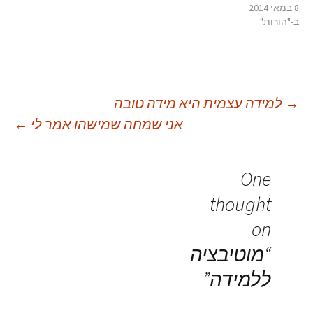
8 במאי 2014
ב-"הורות"
יווט
→
למידה עצמית היא מידה טובה
אני שמחה שמישהו אמר לי
←
פוסטים
One
thought
on
“
מוטיבציה
ללמידה
”