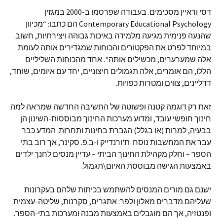
דסי וראיין מסכימים. בעבודה שפרסמו ב-2000 במגזין
Contemporary Educational Psychology הם כתבו: “מכיוון
שהנעה פנימית מגיעה מלמידה באיכות גבוהה ויצירתיות, חשוב
במיוחד לפרט את הפקטורים והכוחות שמגדירים אותה לעומת
אלה שמערערים, מכשילים אותה". אחד מהכוחות השליליים
הללו, הם אומרים, אלה תגמולים חיצוניים, יחד עם איומים, שוחד,
דדליינים, צווים ומטרות כפויות.
זאת רק דוגמה קטנה ופשוטה של החשיבה החדשה שמראה למה
חינוך חופשי עובד, ומדוע מערכות החינוך מבוססות-השינון הן
בבעיה, למרות (או בגלל) הגברת בחינות ותחרות. המדע כבר
עבר את המחשבות נוסח ת'ורנדייק ו-ב.פ. סקינר, אך רוב בתי
הספר – וחלק מקהילת החינוך הביתי – עדיין מנסים לחנך ילדים
באמצעות הגישה מבוססת האיום\תגמול.
ישנם גם מורים המנסים להשתמש בכיתות שלהם בעקרונות
שעליהם מדברים מאלון ולפר: אתגרים, סקרנות, שליטה-עצמית
ופנטזיה, אך הם מוגבלים באמצעות מבנה ומערכות בתי-הספר.