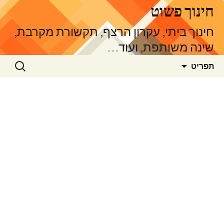
דלג
חינוך פשוט
תוכן
חינוך ביתי, עקרון הרצף, תקשורת מקרבת,
שינה משותפת, ועוד…
חיפוש:
תפריט