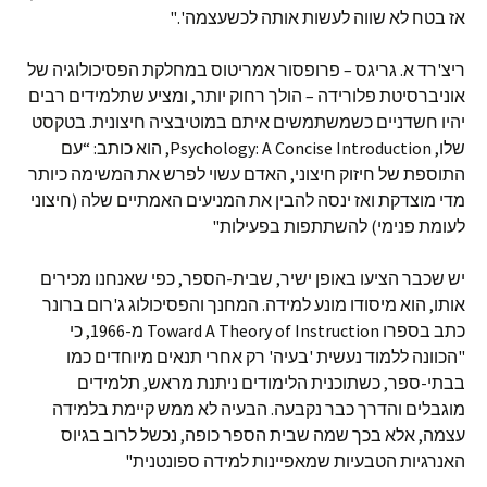
אז בטח לא שווה לעשות אותה לכשעצמה'."
ריצ'רד א. גריגס – פרופסור אמריטוס במחלקת הפסיכולוגיה של
אוניברסיטת פלורידה – הולך רחוק יותר, ומציע שתלמידים רבים
יהיו חשדניים כשמשתמשים איתם במוטיבציה חיצונית. בטקסט
שלו, Psychology: A Concise Introduction, הוא כותב: “עם
התוספת של חיזוק חיצוני, האדם עשוי לפרש את המשימה כיותר
מדי מוצדקת ואז ינסה להבין את המניעים האמתיים שלה (חיצוני
לעומת פנימי) להשתתפות בפעילות"
יש שכבר הציעו באופן ישיר, שבית-הספר, כפי שאנחנו מכירים
אותו, הוא מיסודו מונע למידה. המחנך והפסיכולוג ג'רום ברונר
כתב בספרו Toward A Theory of Instruction מ-1966, כי
"הכוונה ללמוד נעשית 'בעיה' רק אחרי תנאים מיוחדים כמו
בבתי-ספר, כשתוכנית הלימודים ניתנת מראש, תלמידים
מוגבלים והדרך כבר נקבעה. הבעיה לא ממש קיימת בלמידה
עצמה, אלא בכך שמה שבית הספר כופה, נכשל לרוב בגיוס
האנרגיות הטבעיות שמאפיינות למידה ספונטנית"