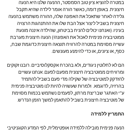
במטרה להוציא ציון טוב הסמסטר, ההנעה שלנו היא הנעה
חיצונית. באופן דומה, כאשר הורה אומר לילדה שהיא תקבל
גלידה לאחר שתאכל את האפונה שלה, ההורה משתמש בהנעה
חיצונית בשביל ליצור אצל הבת שלו את ההתנהגות הרצויה
בעיניו. (ואנחנו יכולים להניח בביטחון, שהילדה איננה מונעת
ממוטיבציה פנימית לאכול את האפונה!) הנעה חיצונית מערבת
עשייה מסוימת במטרה להרוויח תוצאה חיצונית כדוגמת שבח,
כסף, או ציונים, או כדי להימנע מעונשים.
הם לא לחלוטין ניגודים, ולא בהכרח אקסקלוסיביים. רובנו זקוקים
ומרוויחים ממוטיבציה חיצונית מפעם לפעם. אנחנו עשויים
להזדקק למוטיבציה של שקילה מדי פעם בשביל להתמיד
בהרזיה, לדוגמא. ולמרות שעשויה להיות לנו מוטיבציה פנימית
ע"י האתגר שבריצת מרתון, לפעמים נשתמש בכמות מסוימת
של מוטיבציה חיצונית בשביל להתאמן למשך הזמן הנדרש.
התמריץ ללמידה
הנעה פנימית מובילה ללמידה אופטימלית, לפי המדע הקוגניטיבי