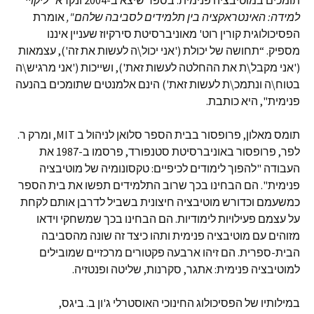
תומכים במוטיבציה פנימית. בספר שיצא ב-2004 ונקרא
"
ליקויי
למידה
:
האינטראקציה בין תלמידים לסביבה שלהם
",
אומרת
הפסיכולוגית קורין רוט' מאוניברסיטת סירקיוז שעניין איננו
מספיק. “תחושה של יכולת ('אני יכול\ה לעשות את זה'), עצמאות
('אני מקבל\ת את ההחלטה לעשות זאת'), ושייכות ('אני מרגיש\ה
בטוח\ה ונתמכ\ת לעשות זאת') הינם אלמנטים שתומכים בהנעה
פנימית", היא כותבת.
תומס מאלון, פרופסור בבית הספר סלואן לניהול ב MIT, ומרק ר.
לפר, פרופסור באוניברסיטת סטנפורד, פרסמו ב-1987 את
העבודה "להפוך לימודים לכיפיים: טקסונומיה של מוטיבציה
פנימית". הם הבחינו בכך שרוב התלמידים תפשו את בית הספר
כמשעמם וכדורש מוטיבציה חיצונית בשביל לדרבן אותם לקחת
על עצמם פעילויות לימודיות. הם הבחינו בכך שמשחקי וידאו
מזוהים עם מוטיבציה פנימית ותהו כיצד זה שונה מהסביבה
הבית-ספרית. הם זיהו ארבעה פקטורים מרכזיים שמובילים
למוטיבציה פנימית: אתגר, סקרנות, שליטה ופנטזיה.
במילותיו של הפסיכולוג החינוכי האוסטרלי ג'ון ב. ביגס,