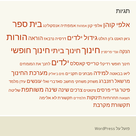
תגיות
בית ספר
אלפי קוהן
אלפי קון
אמפתיה
אנסקולינג
אמהות
הורות
גידול ילדים
הוראה
ג'ון הולט
דרסיה נרבאז
ג'אן האנט
חינוך
חינוך חופשי
חינוך ביתי
הנקה
וונדי פריסניץ
ילדים
טרייסי קאסלס
חינוך חופשי רדיקלי
לחנך את המומחים
מערכת החינוך
למידה
מבחנים תקניים
ליאו בבאוטה
מים ביאליק
עונשים
מרשאל רוזנברג
משחק
משחקי מחשב
סאדברי ואלי
עידן מלמד
שינה משותפת
שינה
פיטר גריי
פרסים
צרכים
שליטה
ציטוטים
תינוקות
תקשורת לא אלימה
תחרותיות
תוצאות
תלמידים
תקשורת מקרבת
פועל על WordPress