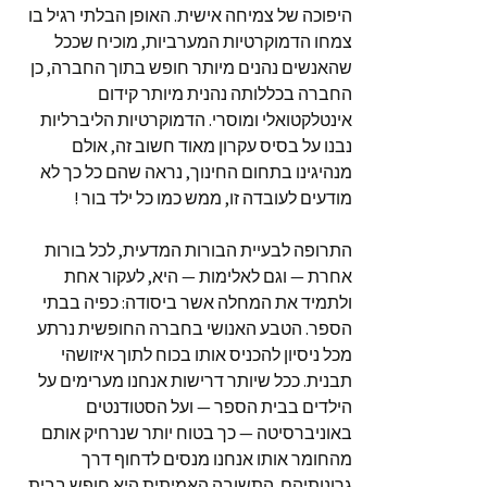
היפוכה של צמיחה אישית. האופן הבלתי רגיל בו
צמחו הדמוקרטיות המערביות, מוכיח שככל
שהאנשים נהנים מיותר חופש בתוך החברה, כן
החברה בכללותה נהנית מיותר קידום
אינטלקטואלי ומוסרי. הדמוקרטיות הליברליות
נבנו על בסיס עקרון מאוד חשוב זה, אולם
מנהיגינו בתחום החינוך, נראה שהם כל כך לא
מודעים לעובדה זו, ממש כמו כל ילד בור !
התרופה לבעיית הבורות המדעית, לכל בורות
אחרת — וגם לאלימות — היא, לעקור אחת
ולתמיד את המחלה אשר ביסודה: כפיה בבתי
הספר. הטבע האנושי בחברה החופשית נרתע
מכל ניסיון להכניס אותו בכוח לתוך איזושהי
תבנית. ככל שיותר דרישות אנחנו מערימים על
הילדים בבית הספר — ועל הסטודנטים
באוניברסיטה — כך בטוח יותר שנרחיק אותם
מהחומר אותו אנחנו מנסים לדחוף דרך
גרונותיהם. התשובה האמיתית היא חופש בבית