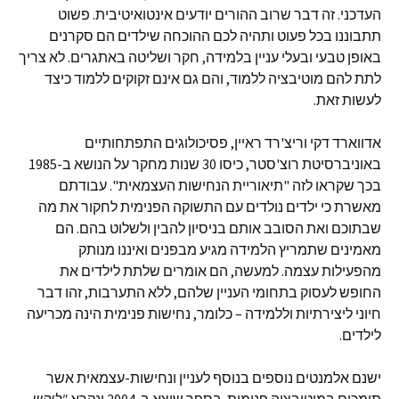
העדכני. זה דבר שרוב ההורים יודעים אינטואיטיבית. פשוט
תתבוננו בכל פעוט ותהיה לכם ההוכחה שילדים הם סקרנים
באופן טבעי ובעלי עניין בלמידה, חקר ושליטה באתגרים. לא צריך
לתת להם מוטיבציה ללמוד, והם גם אינם זקוקים ללמוד כיצד
לעשות זאת.
אדווארד דקי וריצ'רד ראיין, פסיכולוגים התפתחותיים
באוניברסיטת רוצ'סטר, כיסו 30 שנות מחקר על הנושא ב-1985
בכך שקראו לזה "תיאוריית הנחישות העצמאית". עבודתם
מאשרת כי ילדים נולדים עם התשוקה הפנימית לחקור את מה
שבתוכם ואת הסובב אותם בניסיון להבין ולשלוט בהם. הם
מאמינים שתמריץ הלמידה מגיע מבפנים ואיננו מנותק
מהפעילות עצמה. למעשה, הם אומרים שלתת לילדים את
החופש לעסוק בתחומי העניין שלהם, ללא התערבות, זהו דבר
חיוני ליצירתיות וללמידה – כלומר, נחישות פנימית הינה מכריעה
לילדים.
ישנם אלמנטים נוספים בנוסף לעניין ונחישות-עצמאית אשר