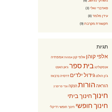
משחקי מחשב
(6)
סאדברי ואלי
(3)
עידן מלמד
(8)
תקשורת מקרבת
(9)
תגיות
אלפי קוהן
אלפי קון
אמפתיה
אמהות
בית ספר
אנסקולינג
ג'אן האנט
גידול ילדים
ג'ון הולט
דרסיה נרבאז
הורות
הוראה
הנקה
וונדי פריסניץ
חינוך
חינוך ביתי
חינוך חופשי
חינוך חופשי רדיקלי