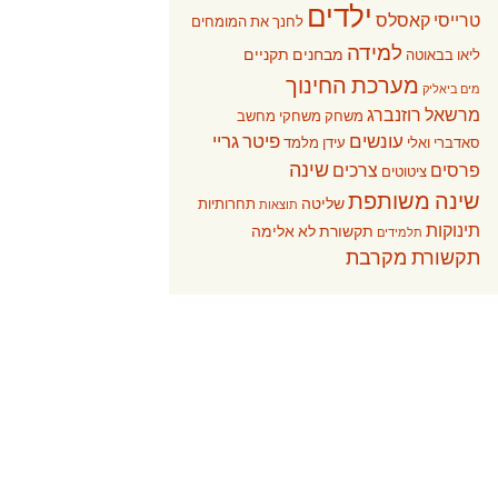
ילדים
טרייסי קאסלס
לחנך את המומחים
למידה
מבחנים תקניים
ליאו בבאוטה
מערכת החינוך
מים ביאליק
מרשאל רוזנברג
משחק
משחקי מחשב
עונשים
פיטר גריי
סאדברי ואלי
עידן מלמד
שינה
פרסים
צרכים
ציטוטים
שינה משותפת
שליטה
תחרותיות
תוצאות
תינוקות
תקשורת לא אלימה
תלמידים
תקשורת מקרבת