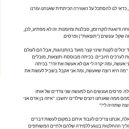
 כדאי לנו להסתכל על האווירה הכיתתית
שאנחנו
עזרנו
ה ודואגת לוקח זמן, סבלנות ומיומנות. זה לא מפתיע, לכן,
שקל: עונשים ("תוצאות") ופרסים.
ד יכולים לקנות שינוי קצר מועד בהתנהגות, אבל הם לעולם
ת
לערכים חיוביים. בכיתה מבוססת-תוצאות, מובלים
י אעשה, ומה יקרה לי אם לא אעשה את זה?" בכיתה
"מה היא רוצה שאעשה, ומה אני
אקבל
בשביל לעשות את
ה. פרסים ועונשים הם למעשה שני צדדים של אותו
הם ממה שאנחנו רוצים שילדים יחשבו: "איזה בן אדם אני
רוצה שתהיה לי?"
לה, אנחנו צריכים לעבוד
איתם
במקום לעשות דברים
תהליך ההחלטות בנוגע ללמידה שלהם ולחיים המשותפים