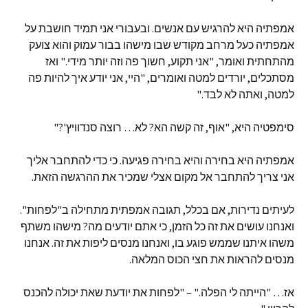
אמפתיה היא להרגיש עם אנשים. ובעבורי אני תמיד חושבת על
אמפתיה כעל מרחב מקודש שבו מישהו בבור עמוק והוא צועק
מהתחתית ואומר, "אני תקוע, חשוך פה וזה יותר מידי." ואז
מסתכלים, יורדים למטה ואומרים, "היי, אני יודע איך להיות פה
למטה, ואתה לא לבד."
סימפטיה היא, "אוף, זה קשה הא? לא… רוצה סנדוויץ'?"
אמפתיה היא בחירה והיא בחירה פגיעה. כי כדי להתחבר אליך
אני צריך להתחבר אל מקום אצלי שמכיר את ההרגשה הזאת.
לעיתים נדירות, אם בכלל, תגובה אמפתית מתחילה ב"לפחות".
ואנחנו עושים את זה כל הזמן, כי אתם יודעים מה? מישהו משתף
משהו איתנו שממש פוגע בו, ואנחנו מנסים ליפות את זה. אנחנו
מנסים להראות את חצי הכוס המלאה.
אז… "הייתה לי הפלה." – "לפחות את יודעת שאת יכולה להכנס