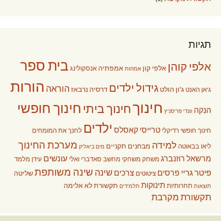
תגיות
בית ספר
אלפי קוהן
אלפי קון
אמפתיה
אנסקולינג
אמהות
הורות
גידול ילדים
הוראה
ג'ון הולט
דרסיה נרבאז
ג'אן האנט
חינוך
חינוך חופשי
חינוך ביתי
הנקה
וונדי פריסניץ
ילדים
טרייסי קאסלס
חינוך חופשי רדיקלי
לחנך את המומחים
מערכת החינוך
למידה
מבחנים תקניים
ליאו בבאוטה
מים ביאליק
עונשים
מרשאל רוזנברג
משחק
משחקי מחשב
סאדברי ואלי
עידן מלמד
שינה משותפת
שינה
פיטר גריי
פרסים
צרכים
שליטה
ציטוטים
תינוקות
תקשורת לא אלימה
תחרותיות
תוצאות
תלמידים
תקשורת מקרבת