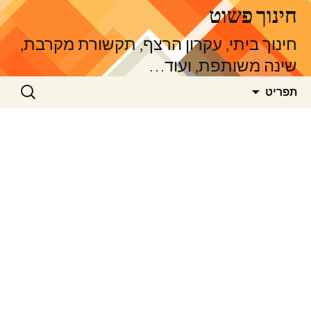
דלג
חינוך פשוט
תוכן
חינוך ביתי, עקרון הרצף, תקשורת מקרבת,
שינה משותפת, ועוד…
חיפוש:
תפריט