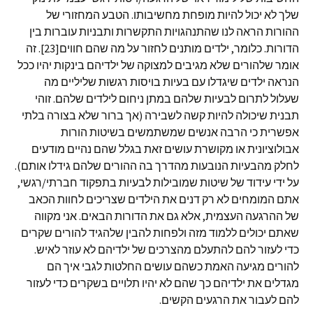
שלך לא יכול להיות מופחת מחשיבותו. הטבע המחזורי של
ההורות הראה לנו שהתנהגויות התקשרות ותבניות עוברות בין
הדורות. כלומר, ילדים מותנים לחזור על מה שהם חווים[23]. זה
אומר שלהורים שלא מגיבים למצוקה של ילדיהם בינקות יהיו ככל
הנראה ילדים שיגדלו עם בעיות בויסות רגשות שליליים מה
שעלול לתרום לבעיות שלהם במתן ניחום לילדים שלהם. זוהי
תבנית שיכולה להיות קשה לשבירה (אך ברור שלא בצורה בלתי
אפשרית כי הרבה אנשים שמשתמשים בשיטות הורות
אבולוציונית או מקושרת עושים זאת בגלל שהם נהיים מודעים
לחלק מהבעיות הנובעות מהדרך בה ההורים שלהם גידלו אותם).
על ידי עידוד של שיטות שמובילות לבעיות בתפקוד חברתי/רגשי,
אתם המומחים לא רק דנים את הילדים שצריכים לחוות הכאב
של ההרגעה העצמית, אלא גם את הדורות הבאים. אני מקווה
שאתם יכולים ללמוד מזה ולפחות להבין שלהגיד להורים שקרים
כדי לעזור להם להתעלם מהצרכים של ילדיהם לא עוזר לאיש.
להורים מגיעה האמת כשהם עושים החלטות לגבי איך הם
מגדלים את ילדיהם כך שהם לא יהיו תלויים בשקרים כדי לעזור
להם לעבור את הרגעים הקשים.