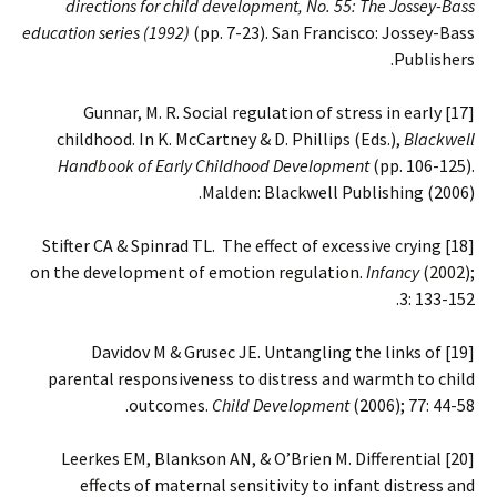
directions for child development, No. 55: The Jossey-Bass
education series (1992)
(pp. 7-23). San Francisco: Jossey-Bass
Publishers.
[17] Gunnar, M. R. Social regulation of stress in early
childhood. In K. McCartney & D. Phillips (Eds.),
Blackwell
Handbook of Early Childhood Development
(pp. 106-125).
Malden: Blackwell Publishing (2006).
[18] Stifter CA & Spinrad TL. The effect of excessive crying
on the development of emotion regulation.
Infancy
(2002);
3: 133-152.
[19] Davidov M & Grusec JE. Untangling the links of
parental responsiveness to distress and warmth to child
outcomes.
Child Development
(2006); 77: 44-58.
[20] Leerkes EM, Blankson AN, & O’Brien M. Differential
effects of maternal sensitivity to infant distress and