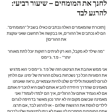
לחנך את המומחים – שיעור רביעי:
להרגע לבד
[תזכורת שהמאמרים האלה נכתבים כאילו בשביל "המומחים".
הם לא נכתבים אל ההורים, אז בבקשה אל תחשבו שאני עוקצת
את ההורים!]
"מה שילד לא מקבל, הוא רק לעיתים רחוקות יוכל לתת מאוחר
יותר" – פ.ד. ג'יימס
אני ממש אוהבת את הציטוט הזה של פ.ד. ג'יימס כי הוא מדגיש
את הסוגיות הכל כך נשכחות בעולם ההורות של ימינו. עם הלחץ
לגרום לפעוטות ולילדים שלנו להיות עצמאיים, נראה שאנחנו
מאמינים שהדרך היחידה להביא אותם לשם היא
להכריח
אותם.
אם לא נעמיד אותם על הרגליים, איך הם ילמדו לעמוד? ואני
מאמינה שבשום מקום זה לא יותר נכון מאשר בדחיפה לגרום
לילדים לווסת את הרגשות שלהם – או להרגע לבד, אם תרצו.
אתם המומחים מספרים לנו שאם לא ניתן לתינוקות שלנו לבכות