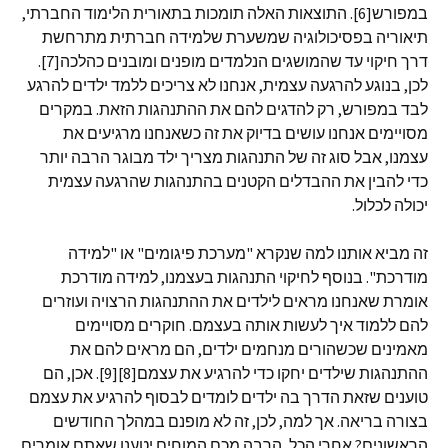
במפורש[6]. התוצאות האלה תומכות בתאורית הלימוד החברתי,
תיאוריה בפסיכולוגיה שמשערת שלמידה חברתית מתרחשת
דרך חיקוי עד שהמושגים הנלמדים מופנים ומובנים כהלכה[7].
לכן, בנוגע להרגעה עצמית, אנחנו לא צריכים ללמד ילדים להרגע
לבד במפורש, רק להדגים להם את ההתנהגות הזאת. במקרים
מסויימים אנחנו עושים בדיוק את זה כשאנחנו מרגיעים את
עצמנו, אבל סוג זה של התנהגות מצריך ילד מבוגר הרבה יותר
כדי להבין את ההבדלים הקטנים בהתנהגות שהרגעה עצמית
יכולה לכלול.
זה מביא אותנו למה שנקרא "מערכת פיגומים" או "למידה
מודרכת". בנוסף לחיקוי התנהגות בעצמנו, למידה מודרכת
אומרת שאנחנו מראים לילדים את ההתנהגות הרצויה ועוזרים
להם ללמוד איך לעשות אותה בעצמם. חוקרים מסויימים
מאמינים שכשהורים מנחמים ילדים, הם מראים להם את
ההתנהגות שילדים יחקו כדי להרגיע את עצמם[8][9]. אכן, הם
טוענים שזאת הדרך בה ילדים לומדים לבסוף להרגיע את עצמם
בצורה בריאה. אך למה, לכן, זה לא מופנם במהלך החודשים
הראשונים? אחרי הכל, הרבה מכם המוחים יטענו שאתם אומרים