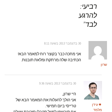
רביעי:
להרגע
לבד
”
30 בדצמבר 2013 בשעה 8:11
אני מחכה כבר בקוצר רוח למאמר הבא!
הכתיבה שלה מרתקת ומלאת תובנות.
שרון
30 בדצמבר 2013 בשעה 9:36
היי שרון,
אני הולך להעלות את המאמר הבא של
עידן
טרייסי ביום חמישי.
מלמד
אם תירשמי למייל תקבלי תזכורת שעלה