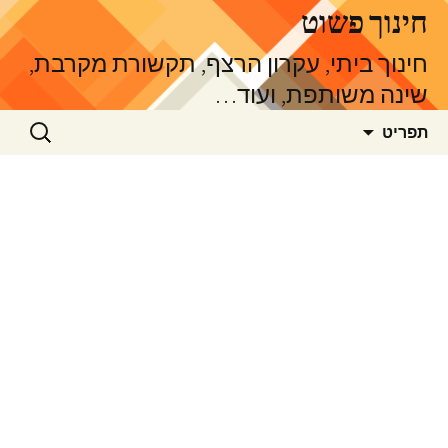
דלג
חינוך פשוט
תוכן
חינוך ביתי, עקרון הרצף, תקשורת מקרבת,
שינה משותפת, ועוד…
חיפוש:
תפריט