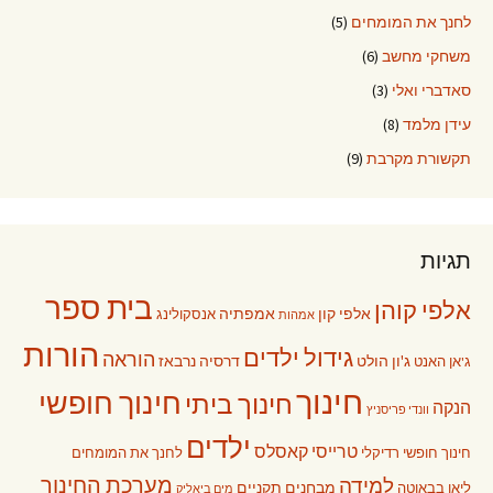
לחנך את המומחים
(5)
משחקי מחשב
(6)
סאדברי ואלי
(3)
עידן מלמד
(8)
תקשורת מקרבת
(9)
תגיות
בית ספר
אלפי קוהן
אלפי קון
אמפתיה
אנסקולינג
אמהות
הורות
גידול ילדים
הוראה
ג'ון הולט
דרסיה נרבאז
ג'אן האנט
חינוך
חינוך חופשי
חינוך ביתי
הנקה
וונדי פריסניץ
ילדים
טרייסי קאסלס
חינוך חופשי רדיקלי
לחנך את המומחים
מערכת החינוך
למידה
מבחנים תקניים
ליאו בבאוטה
מים ביאליק