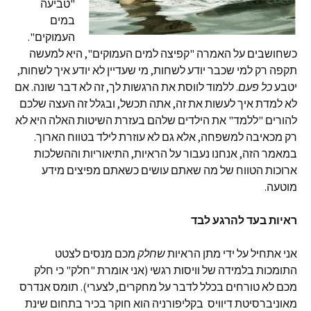
"טביעה
במים
העמוקים".
כשחושבים על האמרה "קפיצה למים העמוקים", היא למעשה
תקפה רק למי שכבר יודע לשחות, מי שעדיין לא יודע איך לשחות,
יטבע
כל פעם
. ללמוד לווסת את הרגשות לך, זה לא דבר שונה. אם
לא למדת איך לעשות את זה, אתה תכשל, ובגלל זה העצה שלכם
להורים "ללמד" את הילדים שלהם בעזרת השיטות האלה היא לא
רק מכאיבה למשפחה, אלא גם לא עוזרת לילד בטווח הארוך.
במאמר הזה, אנחנו נעבור על הראיות, התיאוריות וההשלכות
ארוכות הטווח של מה שאתם עושים כשאתם מפיצים מידע
מוטעה.
ראיות בעד להרגע לבד
אני אתחיל על ידי מתן הראיות
שחלק
מכם מנסים לצטט
התומכות בלמידה של וויסות רגשי (אני אומרת "חלק" כי חלק
מכם לא טורחים בכלל לדבר על מחקרים, לצערי). תומס אנדרס
מאוניברסיטת דיוויס בקליפורניה הוא חוקר בכיר בתחום שינת