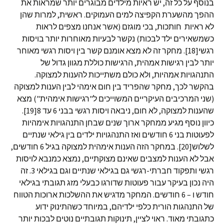
בנוסף על כל זה, יש ראיות מילדים מבוגרים יותר שמראות את
ההפך מהשערת הקפיצה למים העמוקים. ראשית, למרות שהן
לא ראיות חותכות, בכי מוגזם (אשר אנחנו מצפים לראות
כשמשאירים ילד לבכות) נקשר לבעיות מאוחרות יותר בויסות
רגשי[18]. מחקר זה לא מצא אומנם קשר בין ויסות רגשי מאוחר
יותר לבין רגישות אמהית, הרגישות כוללת מגוון גדול של
התנהגויות אמהיות, ולא כולם משתייכות להענות למצוקה.
בהקשר לכך, מחקר שהפריד בין חום אימהי לבין הענות למצוקה
(שני המרכיבים העיקריים המשוייכים ל"רגישות אימהית") מצא
שהענות למצוקה, לא חום, ניבאה ויסות רגשי בבני 6 עד 8[19].
כיוון נוסף מגיע ממחקר ארוך שנים שבחן התנהגויות אימהיות
לפעוטות בני 6 חודשים ואז התנהגויות ילדים בין גילאי שנתיים
לשלוש[20]. במחקר הזה הענות אימהית למצוקה בגיל 6 חודשים,
אבל לא הענות למצבים שאינם מצוקתיים, נמצא כמנבא לויסות
רגשי ותפקוד חברתי-רגשי גם בגילאי שנתיים וגם בגילאי 3. זה
היה נכון בעיקר עבור פעוטות שדורגו כבעלי מזג תגובתי בגילאי
חודש ו – 6 חודשים. המחקר מדגיש את ההשלכות ארוכות הטווח
של התנהגות הורית כלפי ילדיהם, במיוחד כשהתינוק ידוע
כתגובתי מאוד. ראוי לציין, תינוקות תגובתיים נוטים לבכות יותר