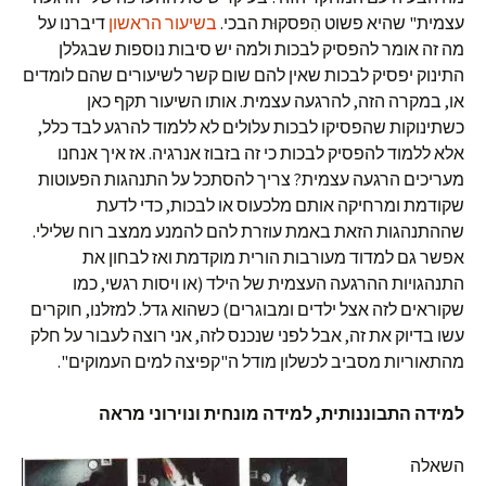
עצמית" שהיא פשוט הִפּסקוּת הבכי.
בשיעור הראשון
דיברנו על
מה זה אומר להפסיק לבכות ולמה יש סיבות נוספות שבגללן
התינוק יפסיק לבכות שאין להם שום קשר לשיעורים שהם לומדים
או, במקרה הזה, להרגעה עצמית. אותו השיעור תקף כאן
כשתינוקות שהפסיקו לבכות עלולים לא ללמוד להרגע לבד כלל,
אלא ללמוד להפסיק לבכות כי זה בזבוז אנרגיה. אז איך אנחנו
מעריכים הרגעה עצמית? צריך להסתכל על התנהגות הפעוטות
שקודמת ומרחיקה אותם מלכעוס או לבכות, כדי לדעת
שההתנהגות הזאת באמת עוזרת להם להמנע ממצב רוח שלילי.
אפשר גם למדוד מעורבות הורית מוקדמת ואז לבחון את
התנהגויות ההרגעה העצמית של הילד (או ויסות רגשי, כמו
שקוראים לזה אצל ילדים ומבוגרים) כשהוא גדל. למזלנו, חוקרים
עשו בדיוק את זה, אבל לפני שנכנס לזה, אני רוצה לעבור על חלק
מהתאוריות מסביב לכשלון מודל ה"קפיצה למים העמוקים".
למידה התבוננותית, למידה מונחית ונוירוני מראה
השאלה