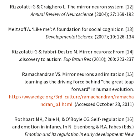
[12] Rizzolatti G & Craighero L. The mirror neuron system.
Annual Review of Neuroscience
(2004); 27: 169-192.
[13] Meltzoff A. ‘Like me’: A foundation for social cognition.
Developmental Science
(2007); 10: 126-134.
[14] Rizzolatti G & Fabbri-Destro M. Mirror neurons: From
discovery to autism.
Exp Brain Res
(2010); 200: 223-237.
[15] Ramachandran VS. Mirror neurons and imitation
learning as the driving force behind “the great leap
forward” in human evolution.
http://www.edge.org/3rd_culture/ramachandran/ramacha
ndran_p1.html
(Accessed October 28, 2011)
[16] Rothbart MK, Ziaie H, & O’Boyle CG. Self-regulation
and emotion in infancy. In N. Eisenberg & R.A. Fabes (Eds.)
Emotion and its regulation in early development: New