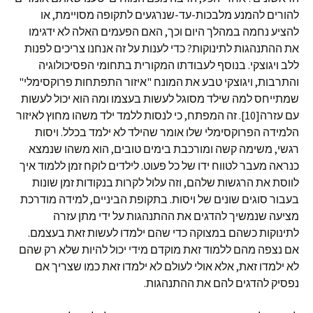
להורים להמנע מלבכות-עד-שנרגעים לתקופה מסויימת, או
להציע נחמה במהלך היום וכך, האם הפעמים האלה לא ידגימו
את ההתנהגות לתינוקות? כדי לענות על זה אנחנו צריכים לפנות
ללב ויגוצקי. בנוסף לעבודתו המקורית בתחומי הפסיכולוגיה
והתרבות, ויגוצקי טבע את המונח "איזור התפתחות פרוקסימלי"
שמתייחס למה שילד מסוגל לעשות בעצמו ומה הוא יכול לעשות
עם עזרה[10]. זה המפתח, כי לנסות ללמד ילד משהו מחוץ לאיזור
הלמידה הפרוקסימלי שלו אומר שהילד לא ילמד בכלל. ויסות
רגשי, משימה קשה ומורכבת בימים טובים, הוא משהו שנמצא
כנראה מעבר לטווח ידו של כל פעוט. לילדים לוקח זמן ללמוד איך
לווסת את הרגשות שלהם, וזה עלול לקרות בנקודות זמן שונות
בעבור סוגים שונים של ויסות. בתקופת הביניים, למידה מודרכת
מציעה שנמשיך להדגים את ההתנהגות על ידי מתן עזרה
לתינוקות כשהם במצוקה כדי שהם ילמדו לעשות זאת בעצמם.
אם נצפה מהם ללמוד זאת מוקדם מידי יכול להיות שלא רק שהם
לא ילמדו זאת, אלא אולי לעולם לא ילמדו זאת כמו שצריך אם
נפסיק להדגים להם את ההתנהגות.