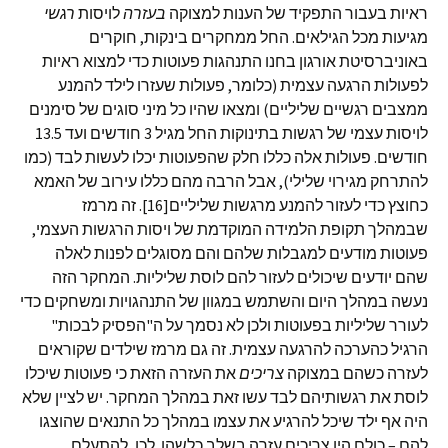
ראיות בעבור התפקיד של הענות למצוקה
בעזרה
לויסות
רגשי
מגיעות מכל הגילאים. החל ממחקרים בינקות, חוקרים
באוניברסיטת אורגון בחנו התנהגות פעוטות כדי למצוא ראיות
לפעולות הרגעה עצמית (כלומר, פעולות שעזרו לילד להמנע
ממצבים רגשיים שליליים) ומצאו שהיו כל מיני סוגים של סימנים
לויסות עצמי של רגשות בתינוקות החל מגיל 3 חודשים ועד 13.5
חודשים. פעולות אלה כללו חלק שהפעוטות יכלו לעשות לבד (כמו
להתרחק מגירוי שלילי), אבל הרבה מהם כללו עירוב של האמא
כחוצץ כדי לעזור להמנע מרגשות שליליים[16]. זה מרמז
שבמהלך תקופת הלמידה המוקדמת של ויסות הרגשות העצמי,
פעוטות מודעים למגבלות שלהם והם מסוגלים לפנות לאלה
שהם יודעים שיכולים לעזור להם לוסת שליליות. המחקר הזה
נעשה במהלך היום והשתמש במגוון של התנהגויות ומשחקים כדי
לעורר שליליות בפעוטות ולכן לא נסמך על ה"הפסיק לבכות"
הרגיל כהערכה להרגעה עצמית. זה גם מרמז שילדים שקוראים
לעזרה כשהם במצוקה
צריכים
את העזרה הזאת כי פעוטות שיכלו
לוסת את רגשותיהם לבד עשו זאת במהלך המחקר. יש לציין שלא
היה אף ילד שיכל להרגיע את עצמו במהלך כל התנאים שהוצגו
להם – כולם היו צריכים עזרה בשלב כלשהו. לכן, להתעלם