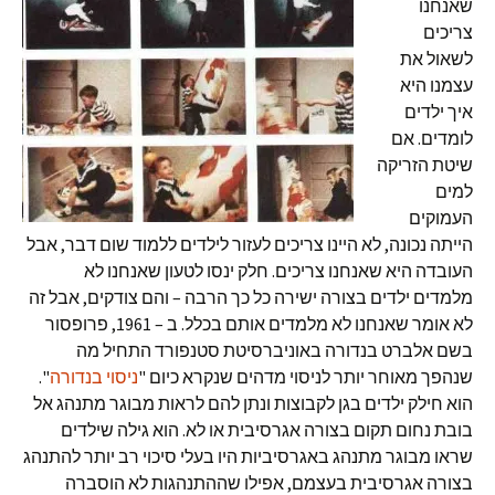
שאנחנו
צריכים
לשאול את
עצמנו היא
איך ילדים
לומדים. אם
שיטת הזריקה
למים
העמוקים
הייתה נכונה, לא היינו צריכים לעזור לילדים ללמוד שום דבר, אבל
העובדה היא שאנחנו צריכים. חלק ינסו לטעון שאנחנו לא
מלמדים ילדים בצורה ישירה כל כך הרבה – והם צודקים, אבל זה
לא אומר שאנחנו לא מלמדים אותם בכלל. ב – 1961, פרופסור
בשם אלברט בנדורה באוניברסיטת סטנפורד התחיל מה
שנהפך מאוחר יותר לניסוי מדהים שנקרא כיום "
ניסוי בנדורה
".
הוא חילק ילדים בגן לקבוצות ונתן להם לראות מבוגר מתנהג אל
בובת נחום תקום בצורה אגרסיבית או לא. הוא גילה שילדים
שראו מבוגר מתנהג באגרסיביות היו בעלי סיכוי רב יותר להתנהג
בצורה אגרסיבית בעצמם, אפילו שההתנהגות לא הוסברה