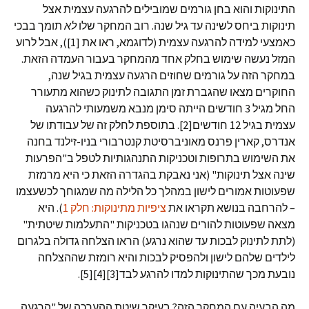
התינוקות והוא בחן גורמים שמובילים להרגעה עצמית אצל
תינוקות ביחס לשינה עד גיל שנה. רוב המחקר שלו
לא
תומך בבכי
כאמצעי למידה להרגעה עצמית (לדוגמא, ראו את [1]), אבל לרוע
המזל נעשה שימוש בחלק אחד מהמחקר בעבור העמדה הזאת.
במחקר הזה על גורמים שחוזים הרגעה עצמית בגיל שנה,
החוקרים מצאו שהגברת זמן התגובה לתינוק כשהוא מתעורר
החל מגיל 3 חודשים הייתה סימן מנבא משמעותי להרגעה
עצמית בגיל 12 חודשים[2]. בתוספת לחלק זה של עבודתו של
אנדרס, קארין פרנס מאוניברסיטת קנטרבורי בניו-זילנד בחנה
את השימוש בתרופות וטכניקות התנהגותיות לטפל ב"הפרעות
שינה אצל תינוקות" (אני נאבקת בהגדרה הזאת כי היא מרמזת
שפעוטות אמורים לישון במהלך כל הלילה מה שמגוחך לכשעצמו
– להרחבה בנושא תקראו את
ציפיות מתינוקות: חלק 1
). היא
מצאה שפעוטות להורים שנהגו בטכניקות "התעלמות שיטתית"
(לתת לתינוק לבכות עד שהוא נרגע) הראו הצלחה גדולה בלגרום
לילדים שלהם לישון ולהפסיק לבכות והיא רומזת שההצלחה
נובעת מכך שהתינוקות למדו להרגע לבד[3][4][5].
מה הבעיה עם המחקר הזה? בעיקר שיטת ההערכה של "הרגעה