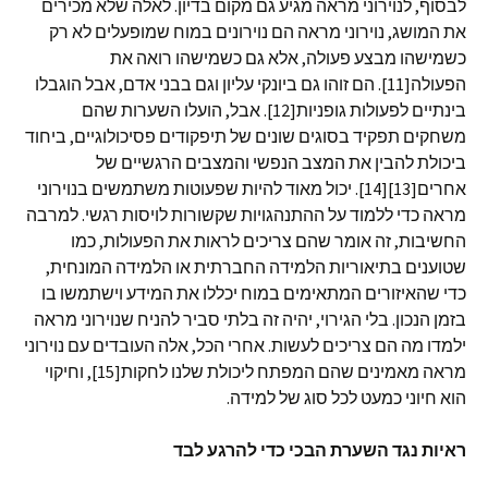
לבסוף, לנוירוני מראה מגיע גם מקום בדיון. לאלה שלא מכירים
את המושג, נוירוני מראה הם נוירונים במוח שמופעלים לא רק
כשמישהו מבצע פעולה, אלא גם כשמישהו רואה את
הפעולה[11]. הם זוהו גם ביונקי עליון וגם בבני אדם, אבל הוגבלו
בינתיים לפעולות גופניות[12]. אבל, הועלו השערות שהם
משחקים תפקיד בסוגים שונים של תיפקודים פסיכולוגיים, ביחוד
ביכולת להבין את המצב הנפשי והמצבים הרגשיים של
אחרים[13][14]. יכול מאוד להיות שפעוטות משתמשים בנוירוני
מראה כדי ללמוד על ההתנהגויות שקשורות לויסות רגשי. למרבה
החשיבות, זה אומר שהם צריכים לראות את הפעולות, כמו
שטוענים בתיאוריות הלמידה החברתית או הלמידה המונחית,
כדי שהאיזורים המתאימים במוח יכללו את המידע וישתמשו בו
בזמן הנכון. בלי הגירוי, יהיה זה בלתי סביר להניח שנוירוני מראה
ילמדו מה הם צריכים לעשות. אחרי הכל, אלה העובדים עם נוירוני
מראה מאמינים שהם המפתח ליכולת שלנו לחקות[15], וחיקוי
הוא חיוני כמעט לכל סוג של למידה.
ראיות נגד השערת הבכי כדי להרגע לבד