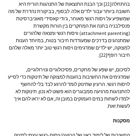
בהתחלה[21] וכך הבנת התוצאות של התנהגות הורית היא
חשובה ביותר עבור ילדים אלה. לבסוף, בביקורת נהדרת של מה
שמשפיע על ויסות רגשי מאוחר, ג'ודי קאסידי מאוניברסיטת
פנסילבניה בחנה את המחקרים בין הורות מקשרת
(attachment parenting) וויסות רגשי ומצאה שלהורים
שמתנהגים בדרכים שמעודדות חיבור בטוח, במיוחד הענות
למצוקה, יש ילדים שמדגימים ויסות רגשי טוב יותר מאלה שלהם
חיבור רופף[22].
לסיכום, יש שפע של מחקרים, פסיכולוגיים ונוירולוגיים,
שמדגימים את החשיבות בהענות למצוקה של תינוקות כדי לסייע
לויסות רגשי. הרעיון שתינוק לומד להרגע לבד בלי להחשף
להתנהגות מרגיעה ממבוגרים הוא פשוט לא נכון. תינוקות לא
ילמדו לשחות במים העמוקים במובן זה, אם לא יראו להם איך
לעשות זאת.
מסקנות
החשיבות של לימוד ראוי של הרגעה/ויסות-רגשי עצמי לתינוק