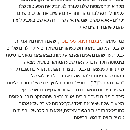
מקריאות הפעוטות שלנו לעזרה לא יוביל את הפעוטות שלנו
ללמוד להרגע לבד מהר יותר – הם עושים את הכי טוב שהם
יכולים – אלא פשוט ישמש ראיה שההורה לא שם בשביל לעזור
להם כשהם דורשים זאת.
כמו שאמרתי
בגם התינוק שלי בוכה
, יש גם ראיות נוירולוגיות
שהבכי המוגזם שמתרחש כשהורים משאירים את הילדים שלהם
לבכות עד שהם נרגעים הוא מזיק למוח. מגאן גאנר מאוניברסיטת
מינסוטה חקרה ובדקה את שפע המחקר בנושא ומצאה
שתינוקות שנשארים לבכות בצורה מוגזמת מראים תגובת לחץ
במוח שמתפתחת למה שנקרא פרופיל נוירולוגי של
"תגובת-לחץ"[17]. פרופיל תגובת הלחץ מרמז על חסר בשליטה
רגשית בילדות המאוחרת ובבגרות ולא קיימת כשמספקים
לילדים ניחום כשהם בוכים. אז זה נראה שהמחקרים הנוירולוגים
מציעים שלהשאיר את הילד שלך לבכות לא רק שלא אמור
להוביל להתנהגות הרגעה עצמית, אלא תוביל לכשלון בפיתוח
טכניקות ויסות רגשי בריאות.