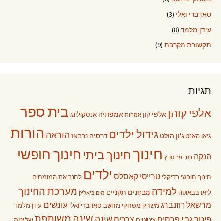
סאדברי ואלי
(3)
עידן מלמד
(8)
תקשורת מקרבת
(9)
תגיות
בית ספר
אלפי קוהן
אלפי קון
אמפתיה
אנסקולינג
אמהות
הורות
גידול ילדים
הוראה
ג'ון הולט
דרסיה נרבאז
ג'אן האנט
חינוך
חינוך חופשי
חינוך ביתי
הנקה
וונדי פריסניץ
ילדים
טרייסי קאסלס
חינוך חופשי רדיקלי
לחנך את המומחים
מערכת החינוך
למידה
מבחנים תקניים
ליאו בבאוטה
מים ביאליק
עונשים
מרשאל רוזנברג
משחק
משחקי מחשב
סאדברי ואלי
עידן מלמד
שינה משותפת
שינה
פיטר גריי
פרסים
צרכים
שליטה
ציטוטים