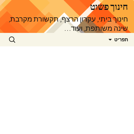
דלג
חינוך פשוט
תוכן
חינוך ביתי, עקרון הרצף, תקשורת מקרבת,
שינה משותפת, ועוד…
חיפוש:
תפריט