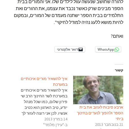
להורה שחושב שנעשה עוול לילדים שלו. אני והמורים בבית
הספר מבינים שרק כאשר נכבד את עצמנו, את ההורים ואת
התלמידים בבית הספר ישתנה מעמדם של המורים, ובמקום
להיות מושא ללעג נהיה למודל לחיקוי".
ואתם?
WhatsApp
דואר אלקטרוני
קשור
איך להשאיר מורים איכותיים
במערכת
איך להשאיר מורים איכותיים
במערכת לשר החינוך הרב שי
פירון שלום, כמו שכל מנהל
ארבע סיבות לעזוב את בית
יודע, טיב הארגון הוא כטיב
הספר ולהפוך לנערים בחינוך
אנשיו. לכן אני רוצה לעזור לך
ביתי
14 במרץ 2013
להשיג ולהשאיר מורים
21 בנובמבר 2013
ב-"עידן מלמד"
איכותיים במערכת החינוך. רוב