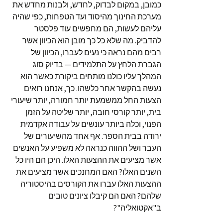
כמובן, במקום לבדוק, לחדש, ולבנות מחדש את
מערכת החינוך מהיסוד ועד הטפחות, כפי שהיה
עליהם לעשות, הם מחפשים עוד פלסטר
להדביק. מה שלא כל כך מובן הוא הכיוון אשר
רבים מהם נראה כי נעים לעברו, הכיוון של
הגברת הלחץ על התלמידים — בדיוק סוג
המהלך עליו כולנו מותחים ביקורת כאשר הוא
נעשה בהקשר אחר כלשהו. כך, אנחנו רואים
הצעות החל ממשמעת יותר חמורה, יותר שיעורי
בית, יותר קורסי חובה, יותר שליטה על הזמן
הפנוי, וכלה ביותר עונשים על עבודה אקדמית
ירודה בבית הספר. אף אחד מהשיעורים של
העבר ושל ההווה כנראה לא משפיע על האנשים
אשר מציעים את ההצעות האלו. היכן הם היו כל
השנים האלו? האם המחנכים אשר מציעים את
ההצעות האלו עברו את הקורסים בהיסטוריה
שלהם? האם הם קיבלו ציונים טובים
ב"אקטואליה"?