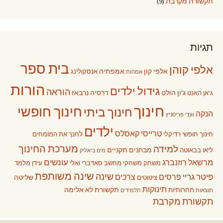
תקשורת מקרבת
(9)
תגיות
בית ספר
אלפי קוהן
אלפי קון
אמפתיה
אנסקולינג
אמהות
הורות
גידול ילדים
הוראה
ג'ון הולט
דרסיה נרבאז
ג'אן האנט
חינוך
חינוך חופשי
חינוך ביתי
הנקה
וונדי פריסניץ
ילדים
טרייסי קאסלס
חינוך חופשי רדיקלי
לחנך את המומחים
מערכת החינוך
למידה
מבחנים תקניים
ליאו בבאוטה
מים ביאליק
עונשים
מרשאל רוזנברג
משחק
משחקי מחשב
סאדברי ואלי
עידן מלמד
שינה משותפת
שינה
פיטר גריי
פרסים
צרכים
שליטה
ציטוטים
תינוקות
תקשורת לא אלימה
תחרותיות
תוצאות
תלמידים
תקשורת מקרבת