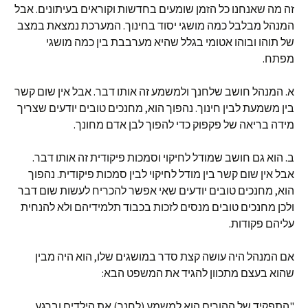
זה מה שאנחנו כל הזמן שומעים בחדשות וקוראים בעיתונים. אבל
המנהל מבלבל כמה מושגי יסוד בחינוך. המערכת נמצאת במצב
של תוהו ובוהו אטומי בגלל שהיא מערבבת בין כמה מושגי
מפתח.
א. המנהל חושב שלחנך ולמשמע זה אותו דבר. אבל אין שום קשר
בין משמעת לבין חינוך. נהפוך הוא, מחנכים טובים יודעים שצריך
מידה בריאה של פקפוק כדי להפוך לבן אדם מחונך.
ב. הוא גם חושב שמודל לחיקוי וסמכות פיקודית זה אותו דבר.
אבל אין שום קשר בין מודל לחיקוי לבין סמכות פיקודית. נהפוך
הוא, מחנכים טובים יודעים שאי אפשר להכריח לעשות שום דבר
ולכן מחנכים טובים מנסים לזכות בכבוד תלמידיהם ולא להנחית
עליהם פקודות.
אם המנהל היה עושה קצת סדר במושגים שלו, הוא היה מבין
שהוא בעצם מתכוון להגיד את המשפט הבא:
"התפקיד של ההורים הוא למשמע (לחנך) את הילדים וברגע