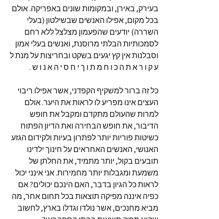
בעירק, באירן, ובמקומות שונים באפריקה. אולם
בכל מקום, אפילו האנשים שבשילטון (בעלי
השררה) יודעים שהפעמון מצלצל ללא רחם
לסמכותיות הבלתי מרוסנת, ואנשים בעלי אמון
וסבלנות אין קץ יגעים בשקט ובחריצות על מנת ל
ע ק ו ר א ת ה כ ו ח מ ת ו ך י ח ס י ה א נ ו ש .
כל זה ברור למשקיף הקפדני, אשר אפילו ריבוי
העצים אינו מפריע לו לראות את היער. אולם
למרות שהעולם מתקדם ומקבל את חופש
הדיבור, את חופש הבחירה ואת הדיון הפתוח
כשיטות פוריות יותר לפתרון בעיות ולקידום הגזע
האנושי, האנשים האחראים על חינוך ילדינו
תובעים בקול, יותר מתמיד, את החלתן של
משמעת ומגבלות יותר מחמירות. אני אינני יכול
לראות כל הגיון בדבר, האם הינכם יכולים? אם
כפיה איננה מפיקה תוצאות בכל תחום אחר, מה
מביא מחנכים, אשר נולדו וגדלו בארץ, לחשוב