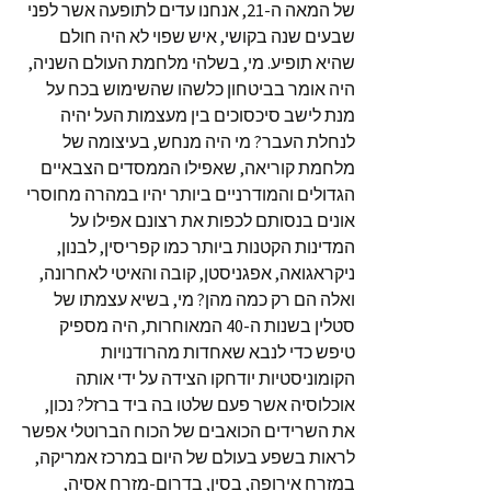
של המאה ה-21, אנחנו עדים לתופעה אשר לפני
שבעים שנה בקושי, איש שפוי לא היה חולם
שהיא תופיע. מי, בשלהי מלחמת העולם השניה,
היה אומר בביטחון כלשהו שהשימוש בכח על
מנת לישב סיכסוכים בין מעצמות העל יהיה
לנחלת העבר? מי היה מנחש, בעיצומה של
מלחמת קוריאה, שאפילו הממסדים הצבאיים
הגדולים והמודרניים ביותר יהיו במהרה מחוסרי
אונים בנסותם לכפות את רצונם אפילו על
המדינות הקטנות ביותר כמו קפריסין, לבנון,
ניקראגואה, אפגניסטן, קובה והאיטי לאחרונה,
ואלה הם רק כמה מהן? מי, בשיא עצמתו של
סטלין בשנות ה-40 המאוחרות, היה מספיק
טיפש כדי לנבא שאחדות מהרודנויות
הקומוניסטיות יודחקו הצידה על ידי אותה
אוכלוסיה אשר פעם שלטו בה ביד ברזל? נכון,
את השרידים הכואבים של הכוח הברוטלי אפשר
לראות בשפע בעולם של היום במרכז אמריקה,
במזרח אירופה, בסין, בדרום-מזרח אסיה,