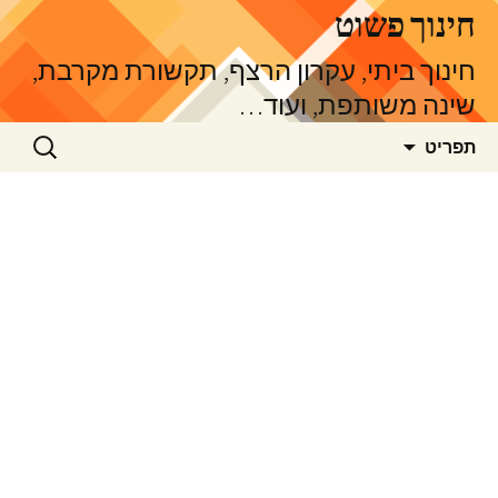
דלג
חינוך פשוט
תוכן
חינוך ביתי, עקרון הרצף, תקשורת מקרבת,
שינה משותפת, ועוד…
חיפוש:
תפריט