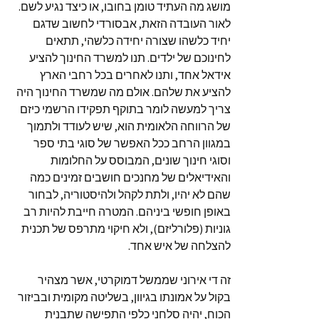
מושג מה העתיד טומן בחובו, או כיצד נגיע לשם.
לאור העובדה הזאת, אבסורדי לחשוב שדגם
יחיד כלשהו שצורה יחידה כלשהי, תתאים
לחינוכם של ילדים. תנו למשרד החינוך להציע
אידאל אחד, ותנו לאחרים בכל רחבי הארץ
להציע את שלהם. אולם מה שמשרד החינוך היה
צריך למעשה לומר בתוקף תפקידו הרשמי כיזם
של הרווחה הלאומית הוא, שיש לעודד ולתמוך
במגוון הרחב ככל האפשר של סוגי בתי ספר
וסוגי חינוך שונים, המבוסס על החלומות
והאידיאלים של מחנכים חושבים זמינים כמה
שהם לא יהיו, ולתת לקהל ולהיסטוריה, לבחור
באופן חופשי ביניהם. המטרה חייבת להיות רב
גוניות (פלורליזם), ולא חיקוי מתרפס של תכנית
להצלחה של איש אחד.
זה די אירוני שממשל דמוקרטי, אשר מצהיר
בקול על אמונתו בגיוון, בשליטה מקומית ובביזור
הכוח, יהיה סלחני כלפי התפישה שתבנית