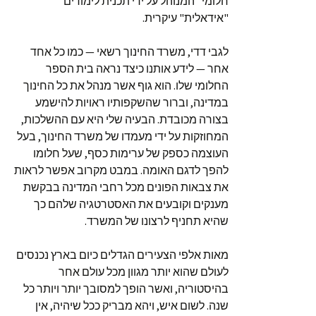
חלומי" המנוהל על ידי תכנית לימודים
"אידאלית" עיקרית.
לגבי דדי, משרד החינוך רשאי — כמו כל אחד
אחר — לידע אותנו כיצד נראה בית הספר
החלומי שלו. הוא גוף אשר מנהל את כל החינוך
במדינה, וברור שהשקפותיו ראויות להישמע
בצורה מכובדת. הבעיה שלי היא עם ההשלכות,
המחוזקות על ידי מעמדו של משרד החינוך, בעל
העוצמה כספק של ערימות כסף, שעל חלומו
להפך לדגם האומה. במבט מקרוב אפשר לראות
את צבאות הפונים מכל רחבי המדינה בבקשת
מענקים וקובעים את האסטרטגיה שלהם כך
שהיא תחניף לרצונו של המשרד.
מאות אלפי הצעירים הגדלים כיום בארץ נכנסים
לעולם שהוא יותר מגוון מכל עולם אחר
בהיסטוריה, ואשר הופך למסובך יותר ויותר כל
שנה. לשום איש, ויהא מבריק ככל שיהיה, אין