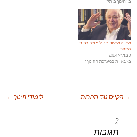
ב-"חינוך ביתי"
הדיון על איך למשוך מורים
איכותיים ולהשאיר אותם
במערכת סובב סביב כסף.
מחקרים עדכניים בנושא
מוטיבציה וביצועים, כפי…
שישה שיעורים של מורה בבית
הספר
3 במרץ 2014
ב-"בעיות במערכת החינוך"
יווט
→
הקייס נגד תחרות
לימודי חינוך
←
פוסטים
2
תגובות