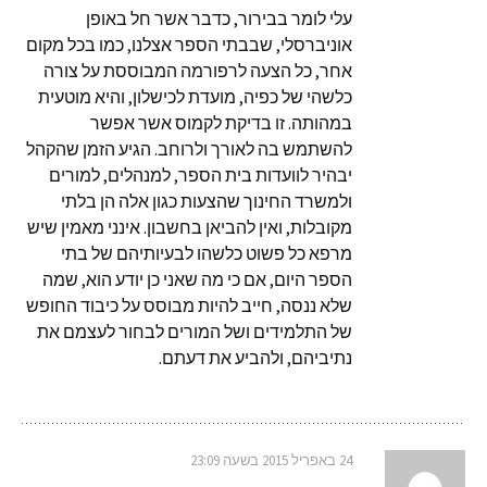
עלי לומר בבירור, כדבר אשר חל באופן
אוניברסלי, שבבתי הספר אצלנו, כמו בכל מקום
אחר, כל הצעה לרפורמה המבוססת על צורה
כלשהי של כפיה, מועדת לכישלון, והיא מוטעית
במהותה. זו בדיקת לקמוס אשר אפשר
להשתמש בה לאורך ולרוחב. הגיע הזמן שהקהל
יבהיר לוועדות בית הספר, למנהלים, למורים
ולמשרד החינוך שהצעות כגון אלה הן בלתי
מקובלות, ואין להביאן בחשבון. אינני מאמין שיש
מרפא כל פשוט כלשהו לבעיותיהם של בתי
הספר היום, אם כי מה שאני כן יודע הוא, שמה
שלא ננסה, חייב להיות מבוסס על כיבוד החופש
של התלמידים ושל המורים לבחור לעצמם את
נתיביהם, ולהביע את דעתם.
24 באפריל 2015 בשעה 23:09