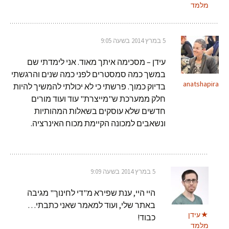
מלמד
5 במרץ 2014 בשעה 9:05
עידן – מסכימה איתך מאוד. אני לימדתי שם
במשך כמה סמסטרים לפני כמה שנים והרגשתי
anatshapira
בדיוק כמוך. פרשתי כי לא יכולתי להמשיך להיות
חלק ממערכת ש"מייצרת" עוד ועוד מורים
חדשים שלא עוסקים בשאלות המהותיות
ונשאבים למכונה הקיימת מכוח האינרציה.
5 במרץ 2014 בשעה 9:09
היי היי, ענת שפירא מ"די לחינוך" מגיבה
באתר שלי, ועוד למאמר שאני כתבתי…
עידן
כבוד!
מלמד