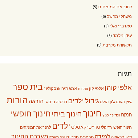
לחנך את המומחים
(5)
משחקי מחשב
(6)
סאדברי ואלי
(3)
עידן מלמד
(8)
תקשורת מקרבת
(9)
תגיות
בית ספר
אלפי קוהן
אלפי קון
אמפתיה
אנסקולינג
אמהות
הורות
גידול ילדים
הוראה
ג'ון הולט
דרסיה נרבאז
ג'אן האנט
חינוך
חינוך חופשי
חינוך ביתי
הנקה
וונדי פריסניץ
ילדים
טרייסי קאסלס
חינוך חופשי רדיקלי
לחנך את המומחים
מערכת החינוך
למידה
מבחנים תקניים
ליאו בבאוטה
מים ביאליק