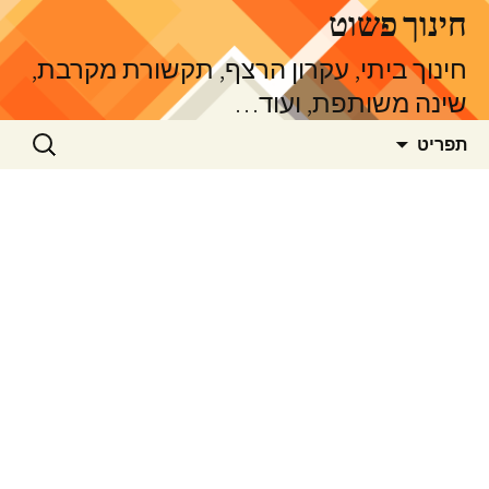
דלג
חינוך פשוט
תוכן
חינוך ביתי, עקרון הרצף, תקשורת מקרבת,
שינה משותפת, ועוד…
חיפוש:
תפריט