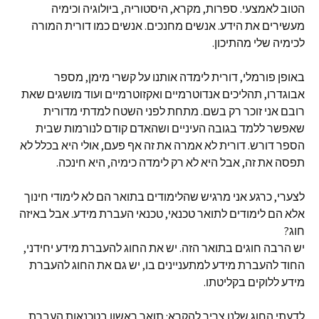
הטוב לאמצעי. ספרות, מקרא, היסטוריה, ביולוגיה וכימיה
מעשירים את הידע. אנשים מחנכים. אנשים כמו דורית המורה
לכימיה שלי מהתיכון.
באופן פורמלי, דורית לימדה אותנו על קשרי מימן, מספר
אבוגדרו, תהליכים אנדוטרמיים ואקזוטרמיים ועוד מושגים שאת
רובם אני זוכר רק בשם. מתחת לפני השטח למדתי מדורית
שאפשר ללמד בגובה העיניים ושהאדם קודם לנורמות שבית
הספר דורש. דורית לא אמרה את זה אף פעם, אולי היא בכלל לא
תפסה את זה, אבל היא לא רק לימדה כימיה, היא חינכה.
לצערי, כרגע אני מרגיש שהלימודים בתואר הם לא לימודי חינוך
אלא הם לימודים לתואר טכנאי, טכנאי העברת מידע. אבל באיזה
חוג?
יש הרבה חוגים בתואר הזה. יש את החוג להעברת מידע יחידני,
החוד להעברת מידע למתעניינים בו, יש גם את החוג להעברת
מידע ללוקים בקליטתו.
לדעתי החוג שלנו צריך להקרא: תואר ראשון בטכנאות העברת