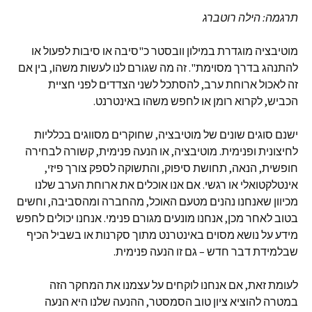
תרגמה: הילה רוטברג
מוטיבציה מוגדרת במילון וובסטר כ"סיבה או סיבות לפעול או
להתנהג בדרך מסוימת". זה מה שגורם לנו לעשות משהו, בין אם
זה לאכול ארוחת ערב, להסתכל לשני הצדדים לפני חציית
הכביש, לקרוא רומן או לחפש משהו באינטרנט.
ישנם סוגים שונים של מוטיבציה, שחוקרים מסווגים בכלליות
לחיצונית ופנימית. מוטיבציה, או הנעה פנימית, קשורה לבחירה
חופשית, הנאה, תחושת סיפוק, והתשוקה לספק צורך פיזי,
אינטלקטואלי או רגשי. אם אנו אוכלים את ארוחת הערב שלנו
מכיוון שאנחנו נהנים מטעם האוכל, מהחברה ומהסביבה, וחשים
בטוב לאחר מכן, אנחנו מונעים מגורם פנימי. אנחנו יכולים לחפש
מידע על נושא מסוים באינטרנט מתוך סקרנות או בשביל הכיף
שבלמידת דבר חדש – גם זו הנעה פנימית.
לעומת זאת, אם אנחנו לוקחים על עצמנו את המחקר הזה
במטרה להוציא ציון טוב הסמסטר, ההנעה שלנו היא הנעה