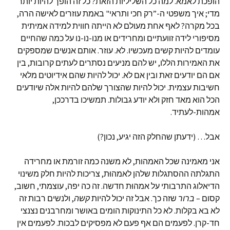
הופכת לאמא. למה כל השליליות הזאת? כל זה הופך להיות יותר
מדי; איך משפטי ה-”רק חכי ותראי" באמת עוזרים לאישה הרה,
בכל מקרה? לאף אחת מעולם לא הייתה חווית למידה אמיתית
מסיפורי לידה זוועתיים ומחרידים או מנו-נו-נו על כמה שהחיים
עומדים להיות קשים מעכשיו. לא. עוזר. אותם אנשים שמספקים
את האמירות הללו, יש להם מניעים נסתרים לעתים קרובות, בין
אם הם יודעים זאת ובין אם לא. יכול להיות שהם אידיוטים מלאי
חשיבות עצמית. יכול להיות שהצורך שלהם להיות אלה שיודעים
הכל הוא מאד חזק ולא יודע גבולות. תמשיכו בדרככן,
אמהות-לעתיד.
אבל… (ידעתן שהחלק הזה יגיע, נכון?)
אני מאמינה שכל האמהות, לא משנה כמה זורמת או מחרידה
התגלתה ההסתגלות שלהן לאמהוּת, צריכות להיות חלק משינוי
הדיאלוג התרבותי על אמהוּת חדשה. זה כה יפה, עוצמתי, חשוב,
קסום –
ברור
שזה כך. אבל זה יכול להיות
קשה
, ולנשים רבות זה
לא בא בקלות. לא כל התינוקות הומים באושר ומחרבנים נצנצי
חד-קרן. לפעמים הם אף פעם לא מפסיקים לבכות. לפעמים אין