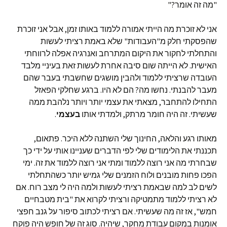
"מה זה אומר?"
אני לא זוכרת מה הייתי אמורה ללמוד באותו זמן, אבל אני זוכרת
שהפסקתי חלק מ"העבודות" שלא באמת רציתי לעשות
והתחלתי לחקור את היקום המתרחב ואנרגיה אפלה לרווחתי
האישית. לא הייתה שום סיבה אחרת לעשות זאת בעיניי מלבד
העובדה שרציתי ללמוד ולהבין מושגים שחשבתי בעבר שהם
מעבר להבנתי. נחשו מה? הם לא היו. ברגע שחלקי הפאזל
התחילו להתחבר, מצאתי את עצמי יותר ויותר נלהבת ממה
שעשיתי. זה היה חומר מרתק, ולמדתי אותו
בעצמי
.
מאותו רגע והלאה, החינוך שלי השתנה ללא היכר. פתאום,
תכננתי את הלימודים שלי לפי הדברים שעניינו אותי על ידי כך
שבחרתי מה אני רוצה ללמוד ומתי אני רוצה ללמוד את זה. ימי
הפכו פחות מובנים ולוח הזמנים שלי גמיש יותר כשהתחלתי
לשים לב למה שבאמת רציתי לעשות ולמה היה לי מצב רוח. אם
לא רציתי ללמוד מתמטיקה ורציתי לקרוא את "בית מטבחיים
חמש", אז זה מה שעשיתי. אם רציתי לכתוב סיפור על גנב חפצי
אומנות במקום עבודת מחקר, שיהיה. סוג זה של חופש היה פוקח