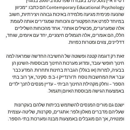
דסי וראיין מסכימים. בעבודה שפרסמו ב-2000 במגזין
Contemporary Educational Psychology הם כתבו: “מכיוון
שהנעה פנימית מגיעה מלמידה באיכות גבוהה ויצירתיות, חשוב
במיוחד לפרט את הפקטורים והכוחות שמגדירים אותה לעומת
אלה שמערערים, מכשילים אותה". אחד מהכוחות השליליים
הללו, הם אומרים, אלה תגמולים חיצוניים, יחד עם איומים, שוחד,
דדליינים, צווים ומטרות כפויות.
זאת רק דוגמה קטנה ופשוטה של החשיבה החדשה שמראה למה
חינוך חופשי עובד, ומדוע מערכות החינוך מבוססות-השינון הן
בבעיה, למרות (או בגלל) הגברת בחינות ותחרות. המדע כבר
עבר את המחשבות נוסח ת'ורנדייק ו-ב.פ. סקינר, אך רוב בתי
הספר – וחלק מקהילת החינוך הביתי – עדיין מנסים לחנך ילדים
באמצעות הגישה מבוססת האיום\תגמול.
ישנם גם מורים המנסים להשתמש בכיתות שלהם בעקרונות
שעליהם מדברים מאלון ולפר: אתגרים, סקרנות, שליטה-עצמית
ופנטזיה, אך הם מוגבלים באמצעות מבנה ומערכות בתי-הספר.