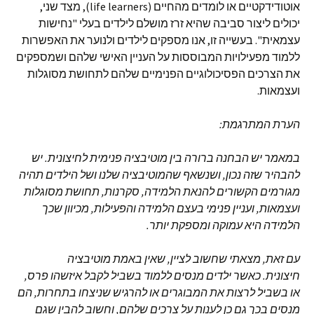
אוטודידקטיים או לומדים מהחיים (life learners), מצד שני,
יכולים ליצור סביבה שהיא זרז מושלם לילדים בעלי "נחישות
עצמאית". בעשייה זו, אנו מספקים לילדים ולנוער את האפשרות
ללמוד מפעילויות המבוססות על העניין האישי שלהם ושמספקים
את הצרכים הפסיכולוגיים הפנימיים שלהם לתחושת מסוגלות
ועצמאות.
הערת המתרגמת
:
במאמר יש הבחנה ברורה בין מוטיבציה פנימית לחיצונית
.
יש
להבהיר שזה נכון
,
ושנשאף שהמוטיבציה שלנו ושל הילדים תהיה
מגורמים הקשורים להנאת הלמידה
,
סקרנות
,
תחושת מסוגלות
ועצמאות
,
ועניין פנימי בעצם הלמידה והפעילות
,
מכיוון שכך
הלמידה היא עמוקה ומספקת יותר
.
עם זאת
,
מצאתי שחשוב לציין
,
שאין באמת מוטיבציה
חיצונית
.
כאשר ילדים מנסים ללמוד בשביל לקבל איזשהו פרס
,
או בשביל לרצות את המבוגרים או להרגיש שניצחו בתחרות
,
הם
מנסים בכך גם כן לענות על צרכים שלהם
,
וחשוב להבין שגם