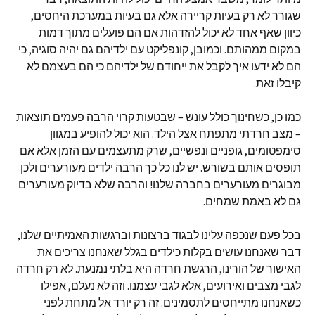
שגורר לא רק בעיות קריירה אלא גם בעיות במערכת היחסים,
כיוון שאף אחד לא יכול להזדהות אם הם פועלים מתוך דמות
במקום ממהותם. וכמובן, קונפליקט עם ילדיהם גם יהיה סוגיה, כי
הם לא ידעו איך לקבל את ייחודם של ילדיהם כי הם בעצמם לא
קיבלו זאת.
כמו כן, כשחינוך כולל עונש – שבטעות קרוי הרבה פעמים תוצאות
– מצב חרדתי מתפתח אצל הילד. הוא יכול להופיע במגוון
סימפטומים, גופניים ונפשיים, שרק מתעצמים עם הזמן אלא אם
תופסים אותם בשורש. יש לנו כל כך הרבה ילדים מעורערים ולכן
מבוגרים מעורערים בחברה שלנו! והרבה שלא בדיוק מעורערים
גם לא באמת שמחים.
בכל פעם שנכפה עלינו לבגוד ברצונות וברגשות האמיתיים שלנו,
דבר שאנחנו עושים בקלות כילדים בגלל שאנחנו צריכים את
האישור של הורינו, הרגשת חרדה היא בלתי נמנעת. לא רק חרדה
לגבי מצבים ואירועים, אלא לגבי עצמנו. וזה לא נעלם, אפילו
כשאנחנו מתייחסים לתסמינים. זה רק יורד אל מתחת לפני