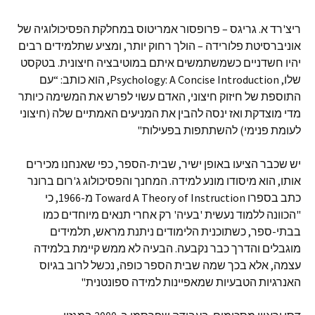
ריצ'רד א. גריגס – פרופסור אמריטוס במחלקת הפסיכולוגיה של
אוניברסיטת פלורידה – הולך רחוק יותר, ומציע שתלמידים רבים
יהיו חשדניים כשמשתמשים איתם במוטיבציה חיצונית. בטקסט
שלו, Psychology: A Concise Introduction, הוא כותב: “עם
התוספת של חיזוק חיצוני, האדם עשוי לפרש את המשימה כיותר
מדי מוצדקת ואז ינסה להבין את המניעים האמתיים שלה (חיצוני
לעומת פנימי) להשתתפות בפעילות"
יש שכבר הציעו באופן ישיר, שבית-הספר, כפי שאנחנו מכירים
אותו, הוא מיסודו מונע למידה. המחנך והפסיכולוג ג'רום ברונר
כתב בספרו Toward A Theory of Instruction מ-1966, כי
"הכוונה ללמוד נעשית 'בעיה' רק אחרי תנאים מיוחדים כמו
בבתי-ספר, כשתוכנית הלימודים ניתנת מראש, תלמידים
מוגבלים והדרך כבר נקבעה. הבעיה לא ממש קיימת בלמידה
עצמה, אלא בכך שמה שבית הספר כופה, נכשל לרוב בגיוס
האנרגיות הטבעיות שמאפיינות למידה ספונטנית"