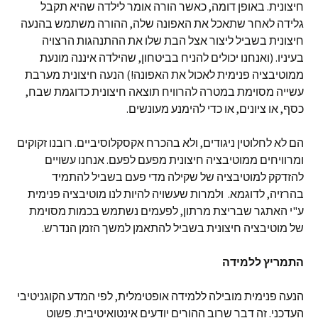
חיצונית. באופן דומה, כאשר הורה אומר לילדה שהיא תקבל
גלידה לאחר שתאכל את האפונה שלה, ההורה משתמש בהנעה
חיצונית בשביל ליצור אצל הבת שלו את ההתנהגות הרצויה
בעיניו. (ואנחנו יכולים להניח בביטחון, שהילדה איננה מונעת
ממוטיבציה פנימית לאכול את האפונה!) הנעה חיצונית מערבת
עשייה מסוימת במטרה להרוויח תוצאה חיצונית כדוגמת שבח,
כסף, או ציונים, או כדי להימנע מעונשים.
הם לא לחלוטין ניגודים, ולא בהכרח אקסקלוסיביים. רובנו זקוקים
ומרוויחים ממוטיבציה חיצונית מפעם לפעם. אנחנו עשויים
להזדקק למוטיבציה של שקילה מדי פעם בשביל להתמיד
בהרזיה, לדוגמא. ולמרות שעשויה להיות לנו מוטיבציה פנימית
ע"י האתגר שבריצת מרתון, לפעמים נשתמש בכמות מסוימת
של מוטיבציה חיצונית בשביל להתאמן למשך הזמן הנדרש.
התמריץ ללמידה
הנעה פנימית מובילה ללמידה אופטימלית, לפי המדע הקוגניטיבי
העדכני. זה דבר שרוב ההורים יודעים אינטואיטיבית. פשוט