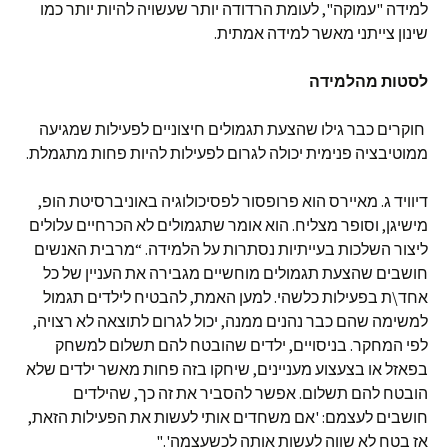
למידה "עמוקה", לעומת הרדודה יותר שעשויה להיות יותר כמו
שינון צייתני מאשר למידה אמתית.
לסטות מהלמידה
חוקרים כבר גילו שהצעת תגמולים חיצוניים לפעילות שמגיעה
ממוטיבציה פנימית יכולה לגרום לפעילות להיות פחות מתגמלת.
דיוויד ג. מאיירס הוא פרופסור לפסיכולוגיה באוניברסיטת הופ,
מישיגן, וסופר מצליח. הוא אומר שתגמולים לא הכרחיים עלולים
ליצור השלכות בעייתיות נסתרות על הלמידה. “מרבית האנשים
חושבים שהצעת תגמולים מוחשיים מגבירה את העניין של כל
אחד\ת בפעילות כלשהי. למען האמת, להבטיח לילדים תגמול
למשימה שהם כבר נהנים ממנה, יכול לגרום לתוצאה לא רצויה,
לפי המחקר. בניסויים, ילדים שהובטח להם תשלום למשחק
בפאזל או בצעצוע מעניינים, שיחקו בזה פחות מאשר ילדים שלא
הובטח להם תשלום. אפשר להסביר את זה כך, שהילדים
חושבים לעצמם: 'אם משחדים אותי לעשות את הפעילות הזאת,
אז בטח לא שווה לעשות אותה לכשעצמה'."