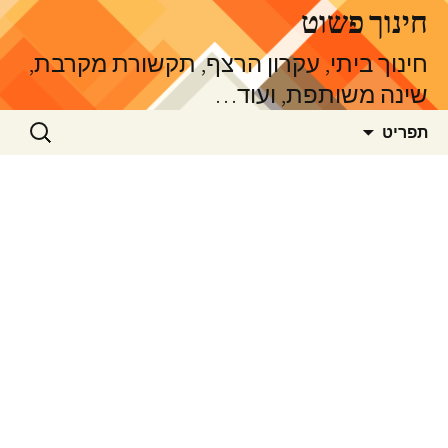
דלג
חינוך פשוט
תוכן
חינוך ביתי, עקרון הרצף, תקשורת מקרבת,
שינה משותפת, ועוד…
חיפוש:
תפריט