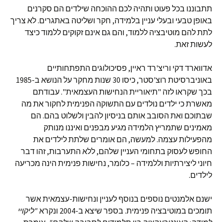
תתבוננו בכל פעוט ותהיה לכם ההוכחה שילדים הם סקרנים
באופן טבעי ובעלי עניין בלמידה, חקר ושליטה באתגרים. לא צריך
לתת להם מוטיבציה ללמוד, והם גם אינם זקוקים ללמוד כיצד
לעשות זאת.
אדווארד דקי וריצ'רד ראיין, פסיכולוגים התפתחותיים
באוניברסיטת רוצ'סטר, כיסו 30 שנות מחקר על הנושא ב-1985
בכך שקראו לזה "תיאוריית הנחישות העצמאית". עבודתם
מאשרת כי ילדים נולדים עם התשוקה הפנימית לחקור את מה
שבתוכם ואת הסובב אותם בניסיון להבין ולשלוט בהם. הם
מאמינים שתמריץ הלמידה מגיע מבפנים ואיננו מנותק
מהפעילות עצמה. למעשה, הם אומרים שלתת לילדים את
החופש לעסוק בתחומי העניין שלהם, ללא התערבות, זהו דבר
חיוני ליצירתיות וללמידה – כלומר, נחישות פנימית הינה מכריעה
לילדים.
ישנם אלמנטים נוספים בנוסף לעניין ונחישות-עצמאית אשר
תומכים במוטיבציה פנימית. בספר שיצא ב-2004 ונקרא
"
ליקויי