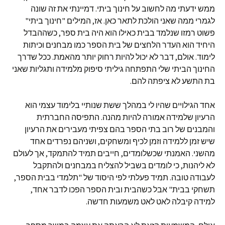
ממש ידעתי מה לחשוב על חינוך ביתי. דמיינתי את זה שונה
לגמרי ממה שאני הולכת לתאר כאן. אז, המילים "חינוך ביתי"
פשוט רמזו שנלמד בבית כאילו הוא היה בית ספר, כשההבדל
היחיד הוא העדר הלחצים של בית הספר כמו מבחנים וכיתות
לימוד. אולם, דבר לא יכול להיות רחוק יותר מהאמת. ככל שדרך
החינוך הביתי שלי התפתחה גיליתי סיפוק מלמידה ותגליות שאני
בת התשע לא ציפתה להם.
אחד הגילויים שהיו לי במהלך ששת שנותיי בלימוד עצמי הוא
הרעיון שלמידה אמורה להיות מהנה. התפיסה החברתית
והמבנים של רוב בתי הספר בהם צפיתי מעבירים את הרעיון
שיש זמן ללמידה וזמן לכיף ומשחקים, ושניהם נפרדים אחד
מהשני. האמנתי שכשלומדים, חייבים תמיד להתמקד, אך לעולם
לא ליהנות, כי לומדים בשביל להצליח במבחנים ולהתקבל
לעבודה טובה. תמיד פעלתי לפי היסוד של "תלמדי בבית הספר,
תשחקי בבית" אבל כשהבית ובית הספר הפכו לדבר אחד,
למידה קיבלה לאט לאט משמעות חדשה.