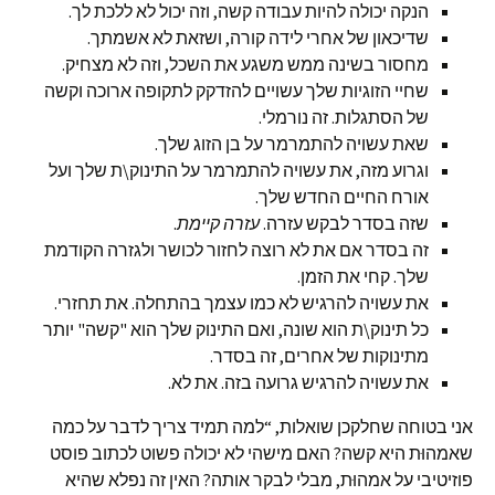
הנקה יכולה להיות עבודה קשה, וזה יכול לא ללכת לך.
שדיכאון של אחרי לידה קורה, ושזאת לא אשמתך.
מחסור בשינה ממש משגע את השכל, וזה לא מצחיק.
שחיי הזוגיות שלך עשויים להזדקק לתקופה ארוכה וקשה
של הסתגלות. זה נורמלי.
שאת עשויה להתמרמר על בן הזוג שלך.
וגרוע מזה, את עשויה להתמרמר על התינוק\ת שלך ועל
אורח החיים החדש שלך.
שזה בסדר לבקש עזרה.
עזרה קיימת
.
זה בסדר אם את לא רוצה לחזור לכושר ולגזרה הקודמת
שלך. קחי את הזמן.
את עשויה להרגיש לא כמו עצמך בהתחלה. את תחזרי.
כל תינוק\ת הוא שונה, ואם התינוק שלך הוא "קשה" יותר
מתינוקות של אחרים, זה בסדר.
את עשויה להרגיש גרועה בזה. את לא.
אני בטוחה שחלקכן שואלות, “למה תמיד צריך לדבר על כמה
שאמהוּת היא קשה? האם מישהי לא יכולה פשוט לכתוב פוסט
פוזיטיבי על אמהוּת, מבלי לבקר אותה? האין זה נפלא שהיא