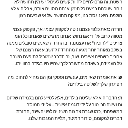
השטח. זה גורם לחיים להיות קשים לעיכול. יש מין תחושה לא
נוחה שנוכחת כמעט כל הזמן. אנחנו מסווים אותה, אבל היא לא
חולפת. היא נוגסת בנו, מפיקה תחושה של אי שביעות רצון.
חרדה כזאת כלפי עצמנו נוטה לפקפוק עצמי. אך, פקפוק עצמי
מסווה לרוב על ידי אגו נחוש. אנחנו מרגישים שאנחנו כל הזמן
צריכים "להוכיח" את עצמנו. רוב החרדה שאנשים סובלים ממנה
בשלב מאוחר יותר מגיעה מהחרדה להשביע את רצונם של
אחרים כשהיינו צעירים. שוב, זה הדבר שמוביל לתופעת משבר
גיל העמידה, כשאדם מתעורר לכך שחייו היו בגידה בהווייתו.
ש:
את אומרת שאיומים, עונשים ופסקי זמן הם מחוץ לתחום. מה
הפתרון שלך לשליטה בילדים?
ת:
הדבר הוא לא שליטה בילדים, אלא לסייע להם בלמידה שלהם.
זה נעשה הכי טוב על ידי דוגמה אישית – על ידי המוסר
המשפחתי, כמו שגרת צחצוח השיניים לפני השינה, החזרת
דברים למקומם, סידור המיטה, תליית המגבות שלנו.