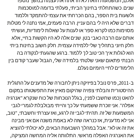
אולם, המשמעות הזאת לא הראתה את עצמה במשך מספר
שנים. כשהתחלתי בחינוך הביתי, פעלתי בדומה למוסכמות
ולשעות בית הספר, בהם הכרחתי את עצמי להתמקד וללמוד
דברים שלא היה לי בהם עניין. הרבה פעמים, אמי נתנה לי מטלות
מסוימות כמו לקרוא ספר או לענות על שאלות לימודיות, ועשיתי
אותם עם הרבה כאבי בטן. שנים אלה לא היו הקשות בחיי, אלא
חלק חיוני בתהליך שלי ללמידה עצמית. חלק חשוב בחינות ביתי
הוא לגלות איך הכי טוב
לך
ללמוד. ברגע שהגעתי לנקודה בה
הבנתי פתאום
שאני
שלטתי בלמידה שלי, הגבול שעבר קודם בין
הלימודים לחיי היומיום נעלם.
ב-2011, פרס נובל בפיזיקה ניתן לחבורה של מדענים על התגלית
ההיסטורית והבלתי צפויה שהיקום מאיץ את התפשטותו במקום
להאט (כמו שחשבו לפני), בגלל הנוכחות של כוח שנקרא "אנרגיה
אפלה". אני זוכרת ששמעתי על כך והייתי מבולבלת לגמרי לגבי
המשמעות של זה. תהיתי לגבי זה לרגע, ואז עצרתי וחשבתי, "טוב,
אני לא מדענית, אז כנראה שזה לא באמת משנה אם אני מבינה
את זה או לא". אבל במהלך השבועות הבאים, לא יכולתי להוציא
את האנרגיה האפלה מראשי. התלוותה אליה המחשה המציקה,