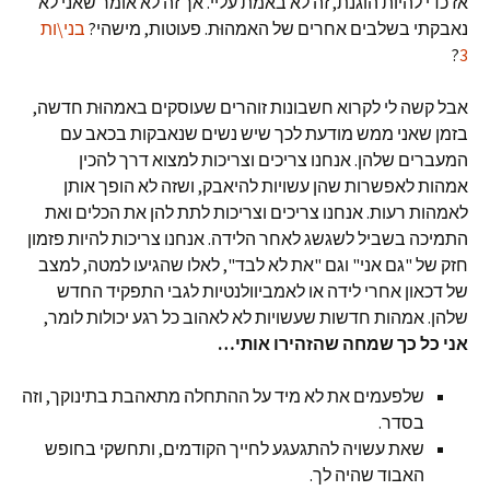
אז כדי להיות הוגנת, זה לא באמת עליי. אך זה לא אומר שאני לא
נאבקתי בשלבים אחרים של האמהוּת. פעוטות, מישהי?
בני\ות
?
3
אבל קשה לי לקרוא חשבונות זוהרים שעוסקים באמהוּת חדשה,
בזמן שאני ממש מודעת לכך שיש נשים שנאבקות בכאב עם
המעברים שלהן. אנחנו צריכים וצריכות למצוא דרך להכין
אמהות לאפשרות שהן עשויות להיאבק, ושזה לא הופך אותן
לאמהות רעות. אנחנו צריכים וצריכות לתת להן את הכלים ואת
התמיכה בשביל לשגשג לאחר הלידה. אנחנו צריכות להיות פזמון
חזק של "גם אני" וגם "את לא לבד", לאלו שהגיעו למטה, למצב
של דכאון אחרי לידה או לאמביוולנטיות לגבי התפקיד החדש
שלהן. אמהות חדשות שעשויות לא לאהוב כל רגע יכולות לומר,
אני כל כך שמחה שהזהירו אותי
…
שלפעמים את לא מיד על ההתחלה מתאהבת בתינוקך, וזה
בסדר.
שאת עשויה להתגעגע לחייך הקודמים, ותחשקי בחופש
האבוד שהיה לך.