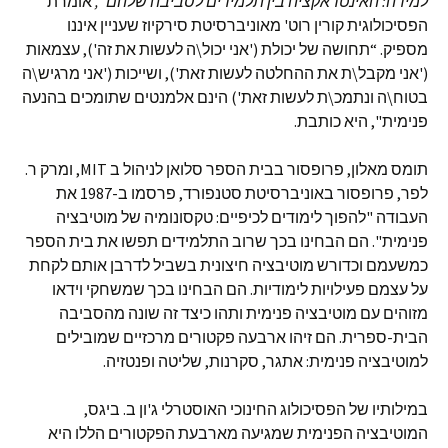
למידה
:
האינטראקציה בין תלמידים לסביבה שלהם
",
אומרת
הפסיכולוגית קורין רוט' מאוניברסיטת סירקיוז שעניין איננו
מספיק. “תחושה של יכולת ('אני יכול\ה לעשות את זה'), עצמאות
('אני מקבל\ת את ההחלטה לעשות זאת'), ושייכות ('אני מרגיש\ה
בטוח\ה ונתמכ\ת לעשות זאת') הינם אלמנטים שתומכים בהנעה
פנימית", היא כותבת.
תומס מאלון, פרופסור בבית הספר סלואן לניהול ב MIT, ומרק ר.
לפר, פרופסור באוניברסיטת סטנפורד, פרסמו ב-1987 את
העבודה "להפוך לימודים לכיפיים: טקסונומיה של מוטיבציה
פנימית". הם הבחינו בכך שרוב התלמידים תפשו את בית הספר
כמשעמם וכדורש מוטיבציה חיצונית בשביל לדרבן אותם לקחת
על עצמם פעילויות לימודיות. הם הבחינו בכך שמשחקי וידאו
מזוהים עם מוטיבציה פנימית ותהו כיצד זה שונה מהסביבה
הבית-ספרית. הם זיהו ארבעה פקטורים מרכזיים שמובילים
למוטיבציה פנימית: אתגר, סקרנות, שליטה ופנטזיה.
במילותיו של הפסיכולוג החינוכי האוסטרלי ג'ון ב. ביגס,
המוטיבציה הפנימית שמגיעה מארבעת הפקטורים הללו היא