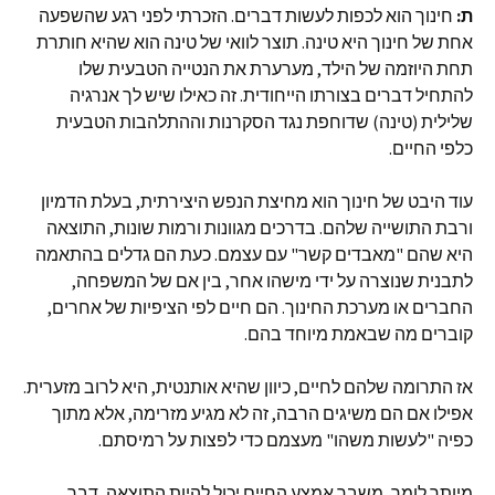
ת:
חינוך הוא לכפות לעשות דברים. הזכרתי לפני רגע שהשפעה
אחת של חינוך היא טינה. תוצר לוואי של טינה הוא שהיא חותרת
תחת היוזמה של הילד, מערערת את הנטייה הטבעית שלו
להתחיל דברים בצורתו הייחודית. זה כאילו שיש לך אנרגיה
שלילית (טינה) שדוחפת נגד הסקרנות וההתלהבות הטבעית
כלפי החיים.
עוד היבט של חינוך הוא מחיצת הנפש היצירתית, בעלת הדמיון
ורבת התושייה שלהם. בדרכים מגוונות ורמות שונות, התוצאה
היא שהם "מאבדים קשר" עם עצמם. כעת הם גדלים בהתאמה
לתבנית שנוצרה על ידי מישהו אחר, בין אם של המשפחה,
החברים או מערכת החינוך. הם חיים לפי הציפיות של אחרים,
קוברים מה שבאמת מיוחד בהם.
אז התרומה שלהם לחיים, כיוון שהיא אותנטית, היא לרוב מזערית.
אפילו אם הם משיגים הרבה, זה לא מגיע מזרימה, אלא מתוך
כפיה "לעשות משהו" מעצמם כדי לפצות על רמיסתם.
מיותר לומר, משבר אמצע החיים יכול להיות התוצאה, דבר