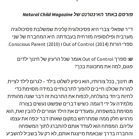
פורסם באתר האינטרנט של Natural Child Magazine
ד"ר שפאלי צברי היא פסיכולוגית קלינית שמשלבת פסיכולוגיה
מערבית ופילוסופיה מזרחית בעבודתה. היא המחברת של שני
ספרי הורות (Out of Control (2014 ו (Conscious Parent (2010.
ש:
ספרך Out of Control אומר שכל הרעיון של חינוך ילדים
פגום, למה את מתכוונת בכך?
ת:
חינוך, בכל צורותיו, הוא ניסיון לשלוט בילד – לגרום לילד לציית.
למרות שכולנו חייבים להפוך לתרבותיים במידה מסוימת כדי
לחיות ביחד בהצלחה, לכפות את התרבות זה דבר שונה מהותית
מלמידה על ידי דוגמה. כשיש דברים שפשוט נעשים בצורה
מסוימת במשפחה, ומעודדים את הילד ועוזרים לו להבין זאת, הוא
מרגיש חלק ממה שמתרחש במקום שאותו דבר יכפה את עצמו
עליהם. המפתח הוא לעודד אותם להתברג לתוך המשפחה
והחברה בדרך שבאמת מייצגת אותם, לא רק על בשביל להשביע