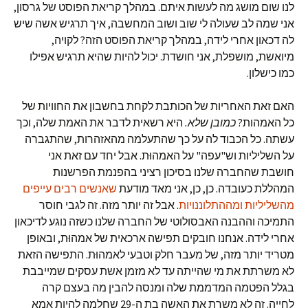
לנו שום מושג מה לעשות איתם. במהלך קריאת הפוסט של גרסון,
אני שמה לב שעולה לי שוב ושוב המחשבה, איך תרגיש אשה שיש
לה דכאון אחרי לידה, במהלך קריאת הפוסט הזה? לקויה,
מיואשת, מושפלת, אני חושדת. יכול להיות שהיא תרגיש אפילו
כמו כישלון.
האם זאת האחריות של הכותבת לקחת בחשבון את החוויות של
כל האמהות?
כמובן שלא
.
היא רשאית לדבר את האמת שלה, וכך
עשתה. כל הכבוד לה על כך שהתעלמה מהאזהרות, שהתגברה
על השליליות וש"עפה" על האמהוּת. אבל יחד עם זאת אני
חושבת שהחברה שלנו בסיכון רציני בהפנמת הפרשנות
המהללת כעובדה. כן, כן, אני מאד מודעת
שאנשים רבים עייפים
מהשליליות ומההתלוננויות
. אבל זה יותר מזה. זה לגבי חוסר
התמיכה וההבנה האבסולוטי של החברה שלנו כשזה נוגע לדיכאון
אחרי לידה. אנחנו חובקים תפישה ארכאית של אמהוּת, ובאופן
מטריד יותר מזה, של מעבר חלק וטבעי לאמהוּת. התפישה הזאת
לא משרתת את מי שהייתה עד לא מזמן אשת עסקים שמייבבת
בגלל הפטמה המדממת שלה ומנסה להבין מה בעצם קרה
לחייה. זה לא משרת את האשה בת ה-29 שחלמה להיות אמא