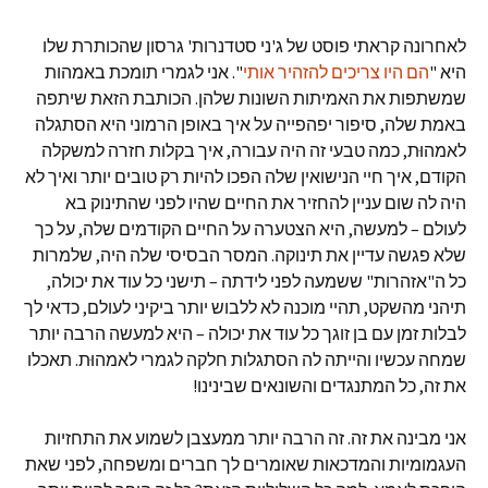
לאחרונה קראתי פוסט של ג'ני סטדנרות' גרסון שהכותרת שלו
היא "
הם היו צריכים להזהיר אותי
". אני לגמרי תומכת באמהות
שמשתפות את האמיתות השונות שלהן. הכותבת הזאת שיתפה
באמת שלה, סיפור יפהפייה על איך באופן הרמוני היא הסתגלה
לאמהוּת, כמה טבעי זה היה עבורה, איך בקלות חזרה למשקלה
הקודם, איך חיי הנישואין שלה הפכו להיות רק טובים יותר ואיך לא
היה לה שום עניין להחזיר את החיים שהיו לפני שהתינוק בא
לעולם – למעשה, היא הצטערה על החיים הקודמים שלה, על כך
שלא פגשה עדיין את תינוקה. המסר הבסיסי שלה היה, שלמרות
כל ה"אזהרות" ששמעה לפני לידתה – תישני כל עוד את יכולה,
תיהני מהשקט, תהיי מוכנה לא ללבוש יותר ביקיני לעולם, כדאי לך
לבלות זמן עם בן זוגך כל עוד את יכולה – היא למעשה הרבה יותר
שמחה עכשיו והייתה לה הסתגלות חלקה לגמרי לאמהוּת. תאכלו
את זה, כל המתנגדים והשונאים שבינינו!
אני מבינה את זה. זה הרבה יותר ממעצבן לשמוע את התחזיות
העגמומיות והמדכאות שאומרים לך חברים ומשפחה, לפני שאת