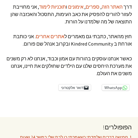
דרך
האתר הזה
,
ספרים
,
אימונים
ו
תוכניות לימוד
, אני מחוייבת
לעזור להורים להפסיק את כאב העימות, התסכול והאכזבה שהן
התוצאה של מה שלמדנו על הורות.
חוץ מהאתר, כתבתי גם מאמרים ל
אתרים אחרים
. אני כותבת
אורחת ב Kindred Community ובקרוב אנהל שם פורום.
כאשר אנחנו עוסקים בהורות עם אמון וכבוד, אנחנו לא רק משנים
את מערכת היחסים שלנו עם הילדים שחולקים את חיינו, אנחנו
משנים את העולם.
WhatsApp
דואר אלקטרוני
הפופולרים!
1. חמישה דברים שלמדתי כשאמרתי כן לבת שלי במשך 24 שעות