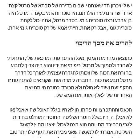
יש לי זיכרון חד שאנחנו יושבים בדירה של סבתא של מרטל קצת
אחרי שחזרנו לעיר הולדתנו. היו סוכריות גומי בקערה. מרטל היה
בן ארבע ורצה סוכרית גומי. בסדר מרטל, אתה יכול לקחת
סוכרית גומי, אבל רק
אחת
. הייתי אמא של רק סוכרית גומי אחת.
להרים את מסך הדיכוי
כתוצאה מהרמת המסך מעל ההתנהגות המדכאת שלי, התחלתי
לשחרר ולסמוך על מרטל. ריפיתי את ידיו והוא היה צריך לתבוע
בחזרה את הכוח שלו וזכותו להגדרה עצמית. לאורך כל הדרך
מרטל תבע את כוחו. החברה לימדה אותי שקוראים להתנהגות זו
התקף זעם ושזה לא הולם ולא מכובד. כהורה הייתה זאת
האחריות שלי לאלף אותו ואת המזג שלו.
הכעס וההתפרצויות פחתו. הן לא היו בגלל האוכל שהוא אכל (או
לא אכל). הן היו בגלל חוסר השליטה והחוסר המוחלט בחירות
לגבי הבחירה מתי ומה הוא רצה לאכול. יצאנו מחוץ למעגל
השליטה. אמרתי לו למעשה שאני מכירה את הגוף שלו יותר טוב