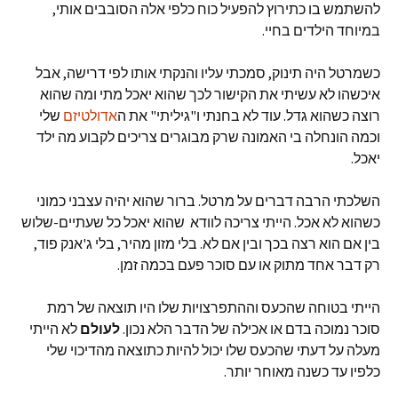
להשתמש בו כתירוץ להפעיל כוח כלפי אלה הסובבים אותי,
במיוחד הילדים בחיי.
כשמרטל היה תינוק, סמכתי עליו והנקתי אותו לפי דרישה, אבל
איכשהו לא עשיתי את הקישור לכך שהוא יאכל מתי ומה שהוא
רוצה כשהוא גדל. עוד לא בחנתי ו"גיליתי" את ה
אדולטיזם
שלי
וכמה הונחלה בי האמונה שרק מבוגרים צריכים לקבוע מה ילד
יאכל.
השלכתי הרבה דברים על מרטל. ברור שהוא יהיה עצבני כמוני
כשהוא לא אכל. הייתי צריכה לוודא שהוא יאכל כל שעתיים-שלוש
בין אם הוא רצה בכך ובין אם לא. בלי מזון מהיר, בלי ג'אנק פוד,
רק דבר אחד מתוק או עם סוכר פעם בכמה זמן.
הייתי בטוחה שהכעס וההתפרצויות שלו היו תוצאה של רמת
סוכר נמוכה בדם או אכילה של הדבר הלא נכון.
לעולם
לא הייתי
מעלה על דעתי שהכעס שלו יכול להיות כתוצאה מהדיכוי שלי
כלפיו עד כשנה מאוחר יותר.