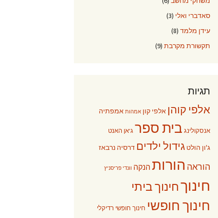
משחקי מחשב
(6)
סאדברי ואלי
(3)
עידן מלמד
(8)
תקשורת מקרבת
(9)
תגיות
אלפי קוהן
אלפי קון
אמפתיה
אמהות
בית ספר
אנסקולינג
ג'אן האנט
גידול ילדים
ג'ון הולט
דרסיה נרבאז
הורות
הוראה
הנקה
וונדי פריסניץ
חינוך
חינוך ביתי
חינוך חופשי
חינוך חופשי רדיקלי