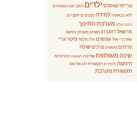
ילדים
טרייסי קאסלס
לחנך את המומחים
למידה
מבחנים תקניים
ליאו בבאוטה
מערכת החינוך
מים ביאליק
מרשאל רוזנברג
משחק
משחקי מחשב
עונשים
פיטר גריי
סאדברי ואלי
עידן מלמד
שינה
פרסים
צרכים
ציטוטים
שינה משותפת
שליטה
תחרותיות
תוצאות
תינוקות
תקשורת לא אלימה
תלמידים
תקשורת מקרבת