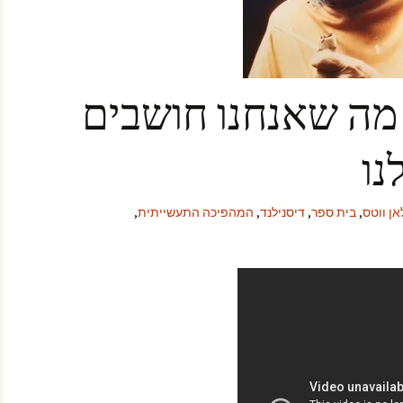
 מה שאנחנו חושבים
נו
ן ווטס
,
בית ספר
,
דיסנילנד
,
המהפיכה התעשייתית
,