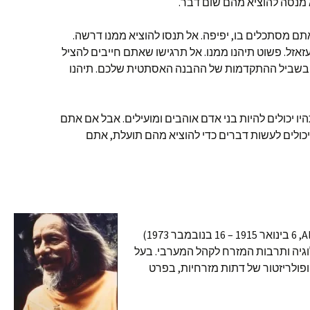
מנסה להוציא מהם שום דבר.
תם מסתכלים בו, יפיפה. אל תנסו להוציא ממנו דרשה.
עזאזל. פשוט תיהנו ממנו. אל תרגישו שאתם חייבים להציל
בשביל ההתקדמות של ההבנה האסתטית שלכם. תיהנו
יו יכולים להיות בני אדם אוהבים ומועילים. אבל אם אתם
יכולים לעשות דברים כדי להוציא מהם תועלת, אתם
אלאן וילסון ווטס (באנגלית: Alan Watts‏, 6 בינואר 1915 – 16 בנובמבר 1973)
לוגיה ותרבות המזרח לקהל המערבי. בעל
ופולריזטור של דתות מזרחיות, בפרט